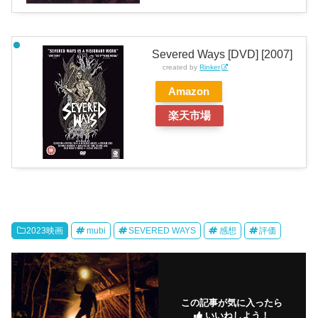
Severed Ways [DVD] [2007]
created by
Rinker
Amazon
楽天市場
2023映画
mubi
SEVERED WAYS
感想
評価
この記事が気に入ったら
いいねしよう！