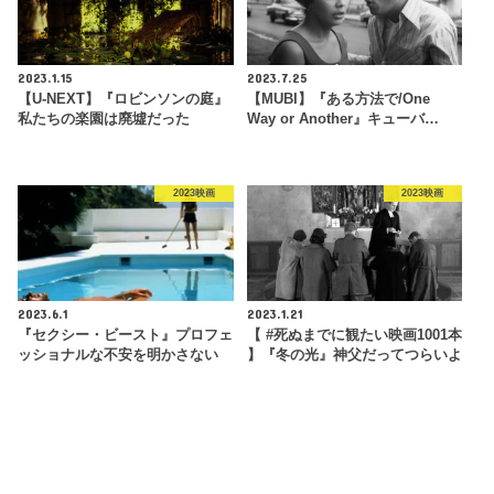
2023.1.15
2023.7.25
【U-NEXT】『ロビンソンの庭』
【MUBI】『ある方法で/One
私たちの楽園は廃墟だった
Way or Another』キューバ…
2023映画
2023映画
2023.6.1
2023.1.21
『セクシー・ビースト』プロフェ
【 #死ぬまでに観たい映画1001本
ッショナルな不安を明かさない
】『冬の光』神父だってつらいよ