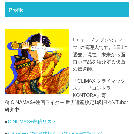
Profile
｢チェ・ブンブンのティー
マ｣の管理人です。1日1本
過去、現在、未来から面
白い作品を紹介する映画
の伝道師。
『CLIMAX クライマック
ス』、『コントラ
KONTORA』寄
稿|CINAMAS+映画ライター|世界遺産検定1級|只今VTuber
研究中
■
CINEMAS+寄稿リスト
■
noteページ(読書感想文、VTuber研究記事等)