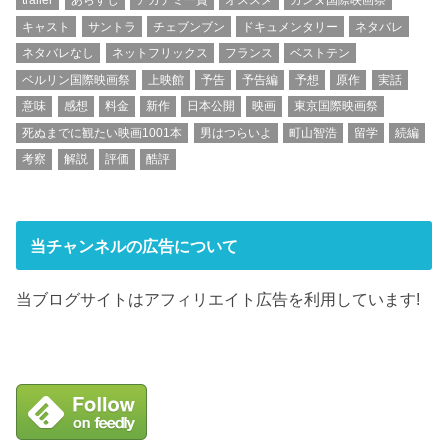
trailer
あらすじ
アカデミー賞
オススメ
カンヌ国際映画祭
キャスト
サントラ
チェブンブン
ドキュメンタリー
ネタバレ
ネタバレなし
ネットフリックス
フランス
ベストテン
ベルリン国際映画祭
上映館
予告
予告編
予想
原作
実話
意味
感想
料金
新作
日本公開
映画
東京国際映画祭
死ぬまでに観たい映画1001本
男はつらいよ
町山智浩
留学
続編
考察
解説
評価
酷評
当チャンネルの広告について
当ブログサイトはアフィリエイト広告を利用しています!