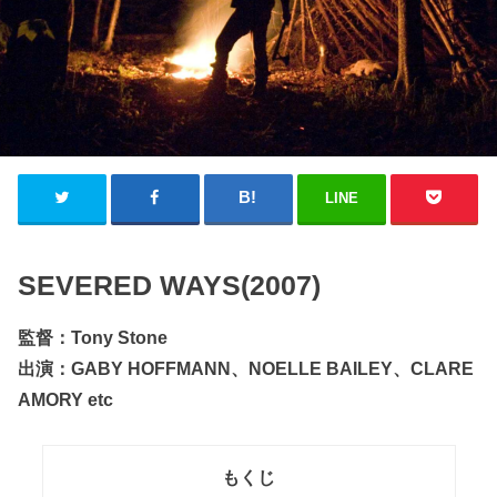
LINE
SEVERED WAYS(2007)
監督：Tony Stone
出演：GABY HOFFMANN、NOELLE BAILEY、CLARE
AMORY etc
もくじ