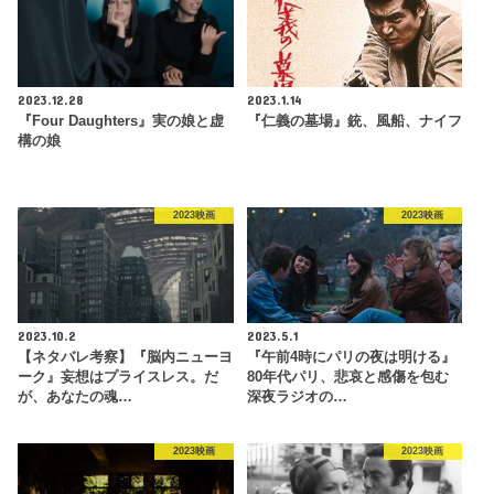
2023.12.28
2023.1.14
『Four Daughters』実の娘と虚
『仁義の墓場』銃、風船、ナイフ
構の娘
2023映画
2023映画
2023.10.2
2023.5.1
【ネタバレ考察】『脳内ニューヨ
『午前4時にパリの夜は明ける』
ーク』妄想はプライスレス。だ
80年代パリ、悲哀と感傷を包む
が、あなたの魂…
深夜ラジオの…
2023映画
2023映画