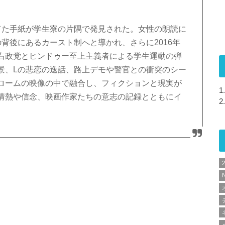
てた手紙が学生寮の片隅で発見された。女性の朗読に
背後にあるカースト制へと導かれ、さらに2016年
右政党とヒンドゥー至上主義者による学生運動の弾
景、Lの悲恋の逸話、路上デモや警官との衝突のシー
ロームの映像の中で融合し、フィクションと現実が
1.
情熱や信念、映画作家たちの意志の記録とともにイ
2.
N