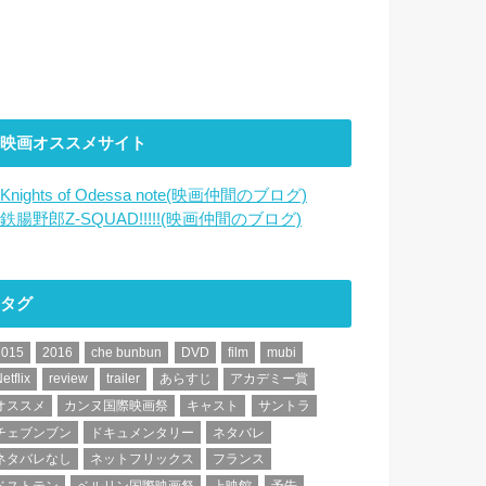
映画オススメサイト
Knights of Odessa note(映画仲間のブログ)
鉄腸野郎Z-SQUAD!!!!!(映画仲間のブログ)
タグ
2015
2016
che bunbun
DVD
film
mubi
etflix
review
trailer
あらすじ
アカデミー賞
オススメ
カンヌ国際映画祭
キャスト
サントラ
チェブンブン
ドキュメンタリー
ネタバレ
ネタバレなし
ネットフリックス
フランス
ベストテン
ベルリン国際映画祭
上映館
予告