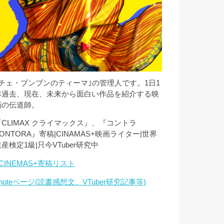
｢チェ・ブンブンのティーマ｣の管理人です。1日1
本過去、現在、未来から面白い作品を紹介する映
画の伝道師。
『CLIMAX クライマックス』、『コントラ
ONTORA』寄稿|CINAMAS+映画ライター|世界
産検定1級|只今VTuber研究中
CINEMAS+寄稿リスト
noteページ(読書感想文、VTuber研究記事等)