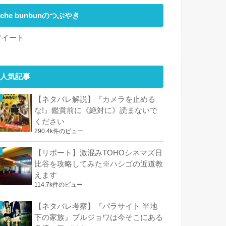
che bunbunのつぶやき
ツイート
人気記事
【ネタバレ解説】『カメラを止める
な!』鑑賞前に《絶対に》読まないで
ください
290.4k件のビュー
【リポート】激混みTOHOシネマズ日
比谷を攻略してみた※ハシゴの近道教
えます
114.7k件のビュー
【ネタバレ考察】『パラサイト 半地
下の家族』ブルジョワは今そこにある