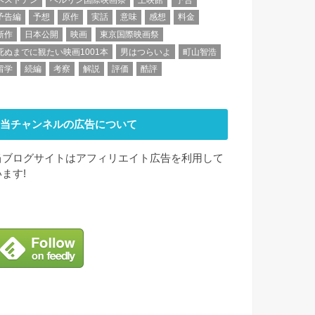
予告編
予想
原作
実話
意味
感想
料金
新作
日本公開
映画
東京国際映画祭
死ぬまでに観たい映画1001本
男はつらいよ
町山智浩
留学
続編
考察
解説
評価
酷評
当チャンネルの広告について
当ブログサイトはアフィリエイト広告を利用して
います!