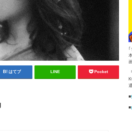
はてブ
LINE
Pocket
K
遺
■
g
■