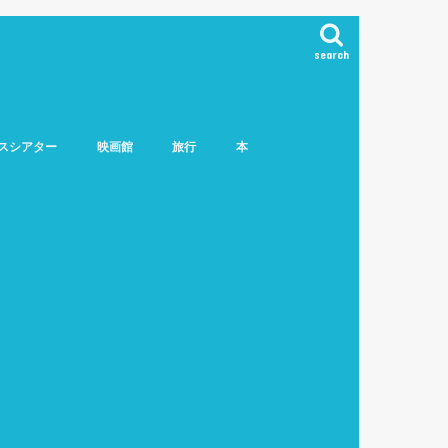
search
スシアター
映画館
旅行
本