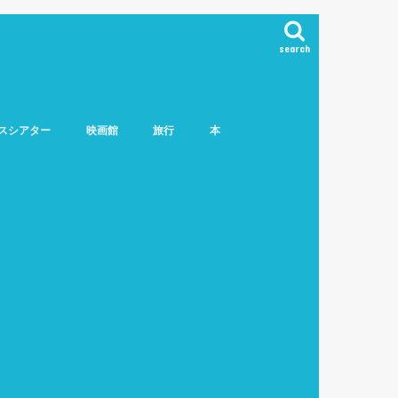
search
スシアター
映画館
旅行
本