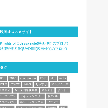
映画オススメサイト
Knights of Odessa note(映画仲間のブログ)
鉄腸野郎Z-SQUAD!!!!!(映画仲間のブログ)
タグ
2015
2016
che bunbun
DVD
film
mubi
etflix
review
trailer
あらすじ
アカデミー賞
オススメ
カンヌ国際映画祭
キャスト
サントラ
チェブンブン
ドキュメンタリー
ネタバレ
ネタバレなし
ネットフリックス
フランス
ベストテン
ベルリン国際映画祭
上映館
予告