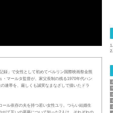
1.
2.
の記録」で女性として初めてベルリン国際映画祭金熊
・マールタ監督が、家父長制の残る1970年代ハン
性の連帯を、厳しくも誠実なまなざしで描いたドラ
N
コール依存の夫を持つ若い女性ユリ。つらい結婚生
やがて互いの葛藤について知った2人は、それぞれの