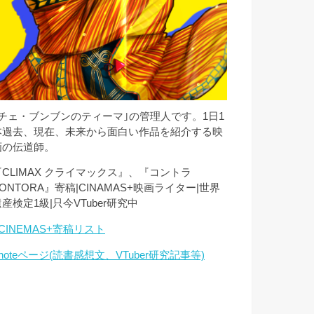
｢チェ・ブンブンのティーマ｣の管理人です。1日1
本過去、現在、未来から面白い作品を紹介する映
画の伝道師。
『CLIMAX クライマックス』、『コントラ
ONTORA』寄稿|CINAMAS+映画ライター|世界
産検定1級|只今VTuber研究中
CINEMAS+寄稿リスト
noteページ(読書感想文、VTuber研究記事等)