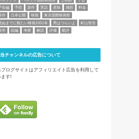
予告編
予想
原作
実話
意味
感想
料金
新作
日本公開
映画
東京国際映画祭
死ぬまでに観たい映画1001本
男はつらいよ
町山智浩
留学
続編
考察
解説
評価
酷評
当チャンネルの広告について
当ブログサイトはアフィリエイト広告を利用して
います!