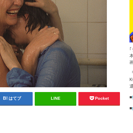
K
遺
■
はてブ
LINE
Pocket
■