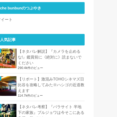
che bunbunのつぶやき
ツイート
人気記事
【ネタバレ解説】『カメラを止める
な!』鑑賞前に《絶対に》読まないで
ください
290.4k件のビュー
【リポート】激混みTOHOシネマズ日
比谷を攻略してみた※ハシゴの近道教
えます
114.7k件のビュー
【ネタバレ考察】『パラサイト 半地
下の家族』ブルジョワは今そこにある