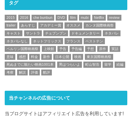
タグ
2015
2016
che bunbun
DVD
film
mubi
Netflix
review
trailer
あらすじ
アカデミー賞
オススメ
カンヌ国際映画祭
キャスト
サントラ
チェブンブン
ドキュメンタリー
ネタバレ
ネタバレなし
ネットフリックス
フランス
ベストテン
ベルリン国際映画祭
上映館
予告
予告編
予想
原作
実話
意味
感想
料金
新作
日本公開
映画
東京国際映画祭
死ぬまでに観たい映画1001本
男はつらいよ
町山智浩
留学
続編
考察
解説
評価
酷評
当チャンネルの広告について
当ブログサイトはアフィリエイト広告を利用しています!