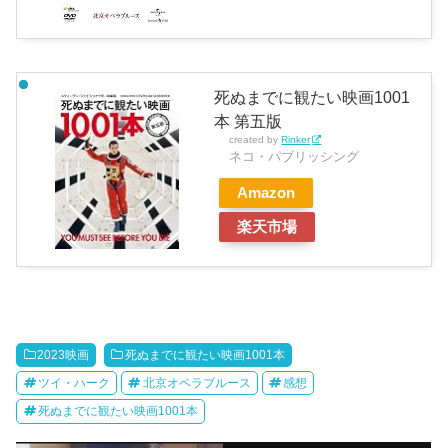
死ぬまでに観たい映画1001
本 第五版
created by
Rinker
ネコ・パブリッシング
Amazon
楽天市場
2023映画
死ぬまでに観たい映画1001本
ツイ・ハーク
北京オペラブルース
感想
死ぬまでに観たい映画1001本