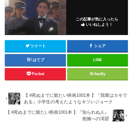
この記事が気に入ったら
いいねしよう！
ツイート
シェア
はてブ
LINE
Pocket
feedly
【 #死ぬまでに観たい映画1001本 】『我輩はカモで
ある』小学生の考えたようなキツいジョーク
【 #死ぬまでに観たい映画1001本 】『知られぬ人』
抱擁への渇望