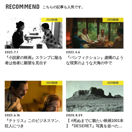
RECOMMEND
こちらの記事も人気です。
2023映画
2023映画
2023.7.1
2023.4.6
『小説家の映画』スランプに陥る
『パシフィクション』虚構のよう
者は他者に願望を見出す
な現実のような大海の中で
2023映画
2020映画
2023.6.16
2020.8.29
『テトリス』このビジネスマン、
【 #死ぬまでに観たい映画1001本
狂人につき
】『DESERET』写真を並べた…