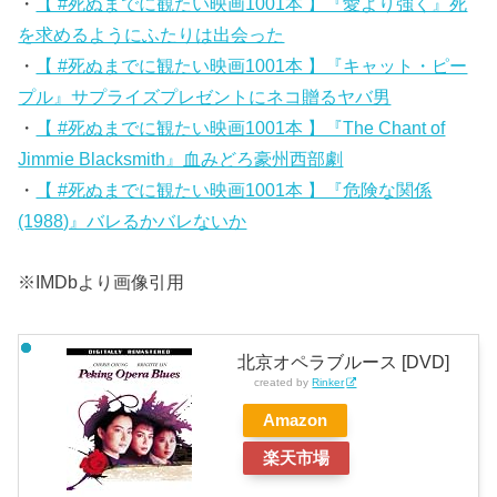
・
【 #死ぬまでに観たい映画1001本 】『愛より強く』死
を求めるようにふたりは出会った
・
【 #死ぬまでに観たい映画1001本 】『キャット・ピー
プル』サプライズプレゼントにネコ贈るヤバ男
・
【 #死ぬまでに観たい映画1001本 】『The Chant of
Jimmie Blacksmith』血みどろ豪州西部劇
・
【 #死ぬまでに観たい映画1001本 】『危険な関係
(1988)』バレるかバレないか
※IMDbより画像引用
北京オペラブルース [DVD]
created by
Rinker
Amazon
楽天市場