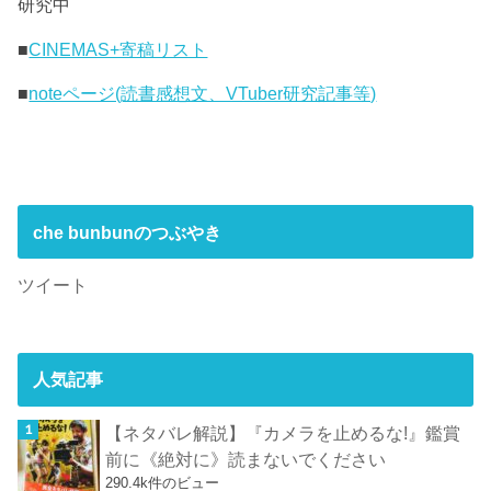
研究中
■
CINEMAS+寄稿リスト
■
noteページ(読書感想文、VTuber研究記事等)
che bunbunのつぶやき
ツイート
人気記事
【ネタバレ解説】『カメラを止めるな!』鑑賞
前に《絶対に》読まないでください
290.4k件のビュー