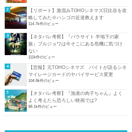
【リポート】激混みTOHOシネマズ日比谷を攻
略してみた※ハシゴの近道教えます
114.7k件のビュー
【ネタバレ考察】『パラサイト 半地下の家
族』ブルジョワは今そこにある危機に気づけ
ない
111k件のビュー
【悲報】元TOHOシネマズ バイトが語るシネ
マイレージカードのヤバイサービス変更
104.8k件のビュー
【ネタバレ考察】『漁港の肉子ちゃん』よく
よく考えたら恐ろしい映画では?
98.1k件のビュー