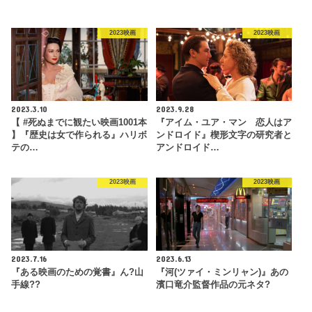
2023映画
2023映画
2023.3.10
2023.9.28
【 #死ぬまでに観たい映画1001本
『アイム・ユア・マン 恋人はア
】『歴史は女で作られる』ハリボ
ンドロイド』楔形文字の研究者と
テの…
アンドロイド…
2023映画
2023映画
2023.7.16
2023.6.13
『ある映画のための覚書』ん?山
『河(ツァイ・ミンリャン)』あの
手線??
濱口竜介監督作品の元ネタ?