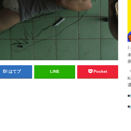
はてブ
LINE
Pocket
K
遺
■
■