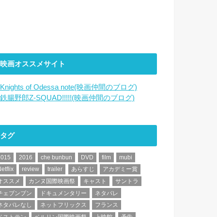
映画オススメサイト
Knights of Odessa note(映画仲間のブログ)
鉄腸野郎Z-SQUAD!!!!!(映画仲間のブログ)
タグ
2015
2016
che bunbun
DVD
film
mubi
etflix
review
trailer
あらすじ
アカデミー賞
オススメ
カンヌ国際映画祭
キャスト
サントラ
チェブンブン
ドキュメンタリー
ネタバレ
ネタバレなし
ネットフリックス
フランス
ベストテン
ベルリン国際映画祭
上映館
予告