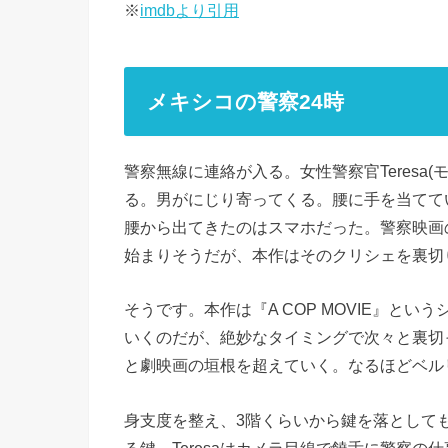
※
imdbより引用
メキシコの警察24時
警察無線に連絡が入る。女性警察官Teresa
る。男がにじり寄ってくる。腰に手を当てて
腰から出てきたのはスマホだった。警察映画
始まりそうだが、本作はそのクリシェを裏切
そうです。本作は『A COP MOVIE』と
いくのだが、絶妙なタイミングで次々と裏切
と劇映画の垣根を超えていく。なるほどベル
身支度を整え、3階くらいから鍵を落として
る鍵。Teresaはカメラ目線で饒舌に警察