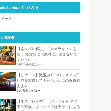
che bunbunのつぶやき
ツイート
人気記事
【ネタバレ解説】『カメラを止める
な!』鑑賞前に《絶対に》読まないで
ください
290.4k件のビュー
【リポート】激混みTOHOシネマズ日
比谷を攻略してみた※ハシゴの近道教
えます
114.7k件のビュー
【ネタバレ考察】『パラサイト 半地
下の家族』ブルジョワは今そこにある