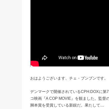
おはようございます、チェ・ブンブンです。
デンマークで開催されているCPH:DOXに
コ映画『A COP MOVIE』を観ました。
脚本賞を受賞している新鋭だ。果たして…