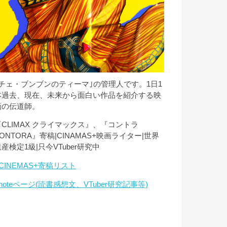
｢チェ・ブンブンのティーマ｣の管理人です。1日1
本過去、現在、未来から面白い作品を紹介する映
画の伝道師。
『CLIMAX クライマックス』、『コントラ
ONTORA』寄稿|CINAMAS+映画ライター|世界
産検定1級|只今VTuber研究中
CINEMAS+寄稿リスト
noteページ(読書感想文、VTuber研究記事等)