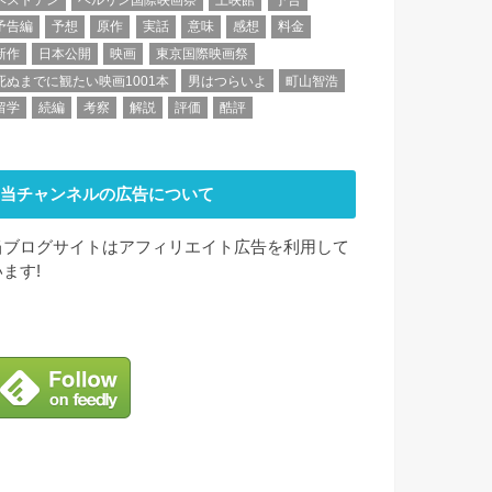
予告編
予想
原作
実話
意味
感想
料金
新作
日本公開
映画
東京国際映画祭
死ぬまでに観たい映画1001本
男はつらいよ
町山智浩
留学
続編
考察
解説
評価
酷評
当チャンネルの広告について
当ブログサイトはアフィリエイト広告を利用して
います!