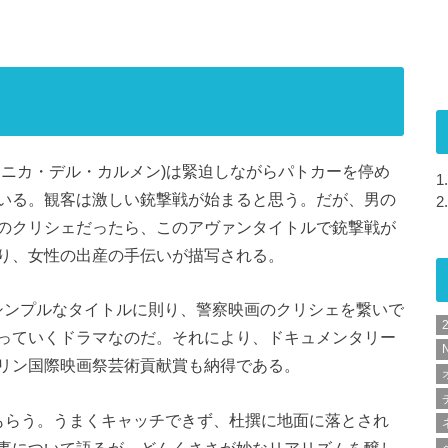
(モニカ・デル・カルメン)は緊迫しながらパトカーを停め
1.
いる。観客は激しい銃撃戦が始まると思う。だが、男の
2.
のクリシェだったら、このアヴァンタイトルで銃撃戦が
り、女性の出産の手伝いが描写される。
いうシンプルなタイトルに則り、警察映画のクリシェを繋いで
っていくドラマなのだ。それにより、ドキュメンタリー
N
リン国際映画祭芸術貢献賞も納得である。
もらう。うまくキャッチできず、杜撰に地面に落とされ
の仕事について語るが、どんくささが妙なリアリズムを醸し