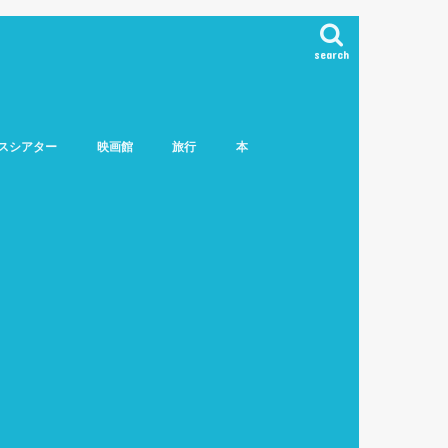
search
スシアター
映画館
旅行
本