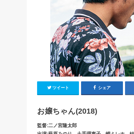
ツイート
シェア
お嬢ちゃん(2018)
監督:二ノ宮隆太郎
出演:萩原みのり、土手理恵子、岬ミレホ、結