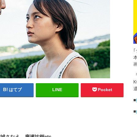
K
遺
はてブ
LINE
Pocket
■
■
城さなえ、廣瀬祐樹etc