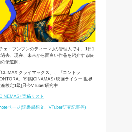
｢チェ・ブンブンのティーマ｣の管理人です。1日1
本過去、現在、未来から面白い作品を紹介する映
画の伝道師。
『CLIMAX クライマックス』、『コントラ
ONTORA』寄稿|CINAMAS+映画ライター|世界
産検定1級|只今VTuber研究中
CINEMAS+寄稿リスト
noteページ(読書感想文、VTuber研究記事等)