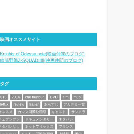
映画オススメサイト
Knights of Odessa note(映画仲間のブログ)
鉄腸野郎Z-SQUAD!!!!!(映画仲間のブログ)
タグ
2015
2016
che bunbun
DVD
film
mubi
etflix
review
trailer
あらすじ
アカデミー賞
オススメ
カンヌ国際映画祭
キャスト
サントラ
チェブンブン
ドキュメンタリー
ネタバレ
ネタバレなし
ネットフリックス
フランス
ベストテン
ベルリン国際映画祭
上映館
予告