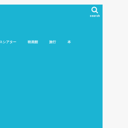
search
スシアター
映画館
旅行
本