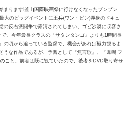
始まります!釜山国際映画祭に行けなくなったブンブン
最大のビッグイベントに王兵(ワン・ビン)渾身のドキュ
党の反右派闘争で粛清されてしまい、ゴビ沙漠に収容さ
ーで、今年最長クラスの『サタンタンゴ』よりも1時間長
』の頃から追っている監督で、機会があれば極力観るよ
そうな作品であるが、予習として『無言歌』、『鳳鳴 フ
とのこと。前者は既に観ていたので、後者をDVD取り寄せ