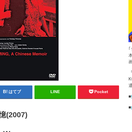
K
遺
はてブ
LINE
Pocket
■
■
2007)