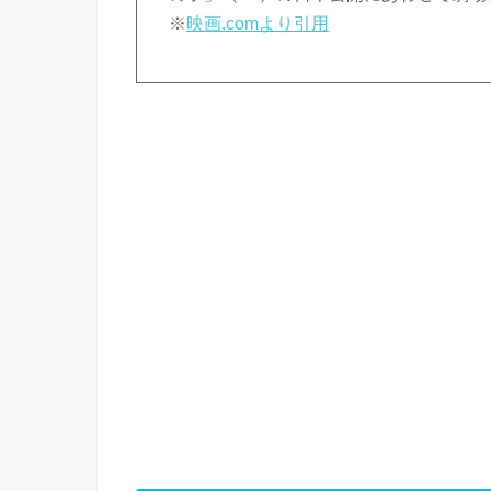
※
映画.comより引用