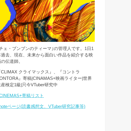
｢チェ・ブンブンのティーマ｣の管理人です。1日1
本過去、現在、未来から面白い作品を紹介する映
画の伝道師。
『CLIMAX クライマックス』、『コントラ
ONTORA』寄稿|CINAMAS+映画ライター|世界
産検定1級|只今VTuber研究中
CINEMAS+寄稿リスト
noteページ(読書感想文、VTuber研究記事等)