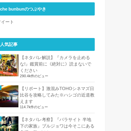
che bunbunのつぶやき
ツイート
人気記事
【ネタバレ解説】『カメラを止める
な!』鑑賞前に《絶対に》読まないで
ください
290.4k件のビュー
【リポート】激混みTOHOシネマズ日
比谷を攻略してみた※ハシゴの近道教
えます
114.7k件のビュー
【ネタバレ考察】『パラサイト 半地
下の家族』ブルジョワは今そこにある