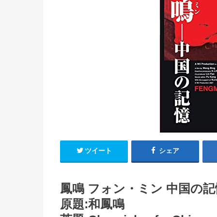
ツイート
シェア
鳳鳴 フォン・ミン 中国の記憶(
原題:和鳳鳴