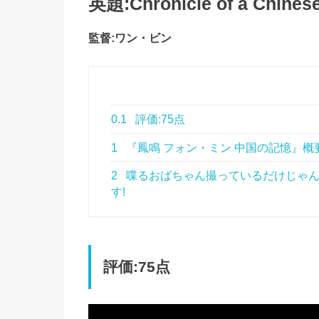
英題:Chronicle of a Chine
監督:ワン・ビン
0.1
評価:75点
1
『鳳鳴 フォン・ミン 中国の記憶』概
2
喋るおばちゃん撮っているだけじゃん
す!
評価:75点