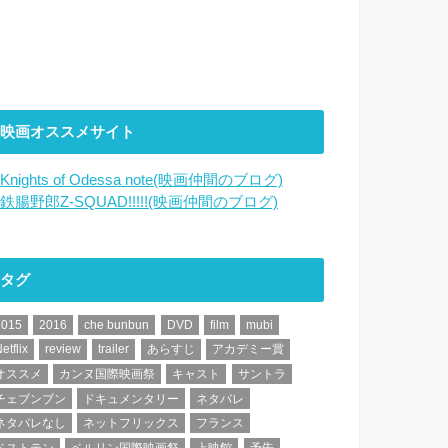
映画オススメサイト
Knights of Odessa note(映画仲間のブログ)
鉄腸野郎Z-SQUAD!!!!!(映画仲間のブログ)
タグ
2015
2016
che bunbun
DVD
film
mubi
etflix
review
trailer
あらすじ
アカデミー賞
オススメ
カンヌ国際映画祭
キャスト
サントラ
チェブンブン
ドキュメンタリー
ネタバレ
ネタバレなし
ネットフリックス
フランス
ベストテン
ベルリン国際映画祭
上映館
予告