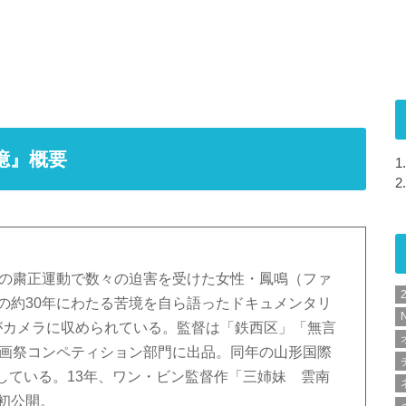
憶』概要
1.
2.
命の粛正運動で数々の迫害を受けた女性・鳳鳴（ファ
の約30年にわたる苦境を自ら語ったドキュメンタリ
N
がカメラに収められている。監督は「鉄西区」「無言
映画祭コンペティション部門に出品。同年の山形国際
している。13年、ワン・ビン監督作「三姉妹 雲南
初公開。