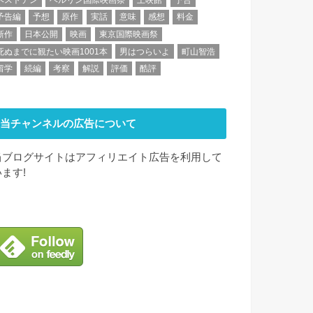
予告編
予想
原作
実話
意味
感想
料金
新作
日本公開
映画
東京国際映画祭
死ぬまでに観たい映画1001本
男はつらいよ
町山智浩
留学
続編
考察
解説
評価
酷評
当チャンネルの広告について
当ブログサイトはアフィリエイト広告を利用して
います!