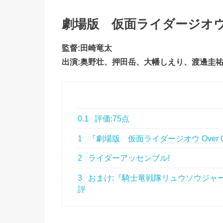
劇場版 仮面ライダージオウ Over
監督:田崎竜太
出演:奥野壮、押田岳、大幡しえり、渡邊圭祐e
0.1
評価:75点
1
『劇場版 仮面ライダージオウ Over Qu
2
ライダーアッセンブル!
3
おまけ:『騎士竜戦隊リュウソウジャー 
評