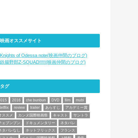
映画オススメサイト
Knights of Odessa note(映画仲間のブログ)
鉄腸野郎Z-SQUAD!!!!!(映画仲間のブログ)
タグ
2015
2016
che bunbun
DVD
film
mubi
etflix
review
trailer
あらすじ
アカデミー賞
オススメ
カンヌ国際映画祭
キャスト
サントラ
チェブンブン
ドキュメンタリー
ネタバレ
ネタバレなし
ネットフリックス
フランス
ベストテン
ベルリン国際映画祭
上映館
予告