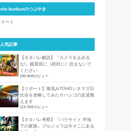
che bunbunのつぶやき
ツイート
人気記事
【ネタバレ解説】『カメラを止める
な!』鑑賞前に《絶対に》読まないで
ください
290.4k件のビュー
【リポート】激混みTOHOシネマズ日
比谷を攻略してみた※ハシゴの近道教
えます
114.7k件のビュー
【ネタバレ考察】『パラサイト 半地
下の家族』ブルジョワは今そこにある