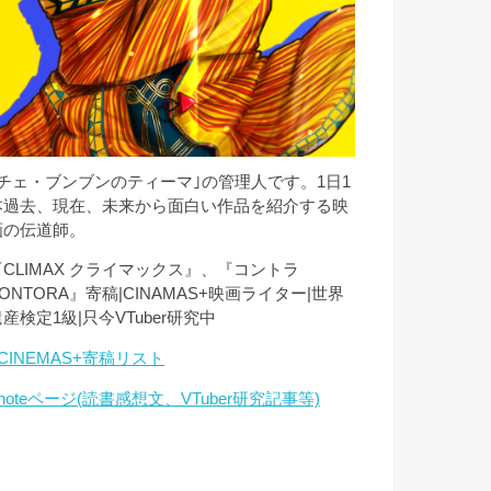
｢チェ・ブンブンのティーマ｣の管理人です。1日1
本過去、現在、未来から面白い作品を紹介する映
画の伝道師。
『CLIMAX クライマックス』、『コントラ
ONTORA』寄稿|CINAMAS+映画ライター|世界
産検定1級|只今VTuber研究中
CINEMAS+寄稿リスト
noteページ(読書感想文、VTuber研究記事等)