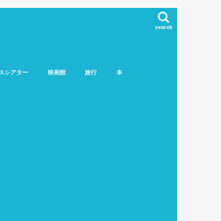
search
スシアター
映画館
旅行
本