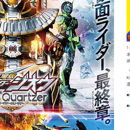
K
遺
■
■