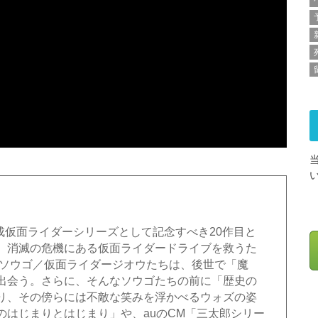
平成仮面ライダーシリーズとして記念すべき20作目と
。消滅の危機にある仮面ライダードライブを救うた
磐ソウゴ／仮面ライダージオウたちは、後世で「魔
出会う。さらに、そんなソウゴたちの前に「歴史の
り、その傍らには不敵な笑みを浮かべるウォズの姿
のはじまりとはじまり」や、auのCM「三太郎シリー