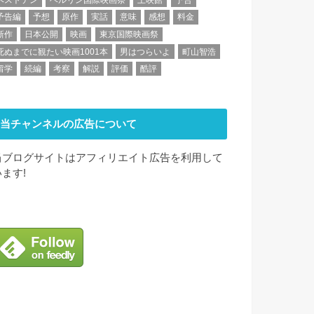
予告編
予想
原作
実話
意味
感想
料金
新作
日本公開
映画
東京国際映画祭
死ぬまでに観たい映画1001本
男はつらいよ
町山智浩
留学
続編
考察
解説
評価
酷評
当チャンネルの広告について
当ブログサイトはアフィリエイト広告を利用して
います!