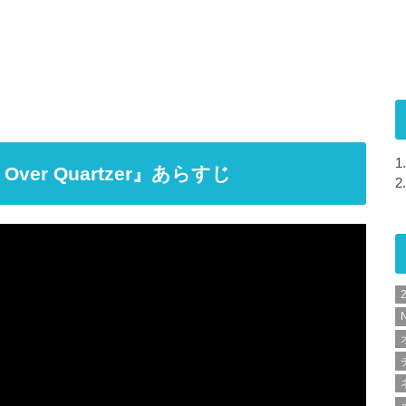
1.
er Quartzer』あらすじ
2.
N