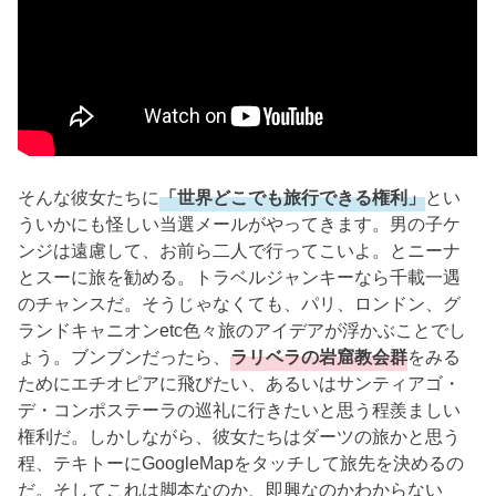
そんな彼女たちに
「世界どこでも旅行できる権利」
とい
ういかにも怪しい当選メールがやってきます。男の子ケ
ンジは遠慮して、お前ら二人で行ってこいよ。とニーナ
とスーに旅を勧める。トラベルジャンキーなら千載一遇
のチャンスだ。そうじゃなくても、パリ、ロンドン、グ
ランドキャニオンetc色々旅のアイデアが浮かぶことでし
ょう。ブンブンだったら、
ラリベラの岩窟教会群
をみる
ためにエチオピアに飛びたい、あるいはサンティアゴ・
デ・コンポステーラの巡礼に行きたいと思う程羨ましい
権利だ。しかしながら、彼女たちはダーツの旅かと思う
程、テキトーにGoogleMapをタッチして旅先を決めるの
だ。そしてこれは脚本なのか、即興なのかわからない