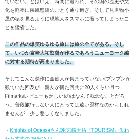
ていない。とはいえ、時間に追われ、その国の歴史や文
化を軽率に疾風怒濤のごとく通り過ぎ、そして見世物小
屋の猿を見るように現地人をスマホに撮ってしまったこ
とを猛省した。
この作品の爆笑ゆるゆる旅には旅の全てがある。そし
て、いつか宮崎大祐監督が作るであろうニューヨーク編
に対する期待が高まりました。
そしてこんな傑作に全然人が集まっていない(ブンブンが
観ていた回及び、親友が観た回共に20人くらい且つ
Filmarksレビューも乏しい)のはなんて残念なことだろ
う。普段旅行しない人にとっては遠い題材なのかもしれ
ませんが、少し悲しくなりました。
・
Knights of Odessaさん評:宮崎大祐『TOURISM』失わ
れた本来の”観光”とは