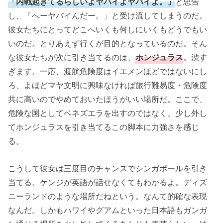
「内戦起きてるらしいよヤバイよヤバイよ。」
と忠告
し、「へーヤバイんだー。」と受け流してしまうのだ。
彼女たちにとってどこへいくも何しにいくもどうでもい
いのだ。とりあえず行くが目的となっているのだ。そん
な彼女たちが次に引き当てるのは、
ホンジュラス
。渋す
ぎます。一応、渡航危険度はイエメンほどではないにし
ろ、よほどマヤ文明に興味なければ旅行難易度・危険度
共に高いのでやめておいたほうがいい場所だ。ここで、
危険な国としてベネズエラを出すのではなく、少し外し
てホンジュラスを引き当てるこの脚本に力強さを感じ
る。
こうして彼女は三度目のチャンスでシンガポールを引き
当てる。ケンジが英語が話せなくてもわかるよ。ディズ
ニーランドのような場所だねという。なんて的確な表現
なんだ。しかもハワイやグアムといった日本語もガンガ