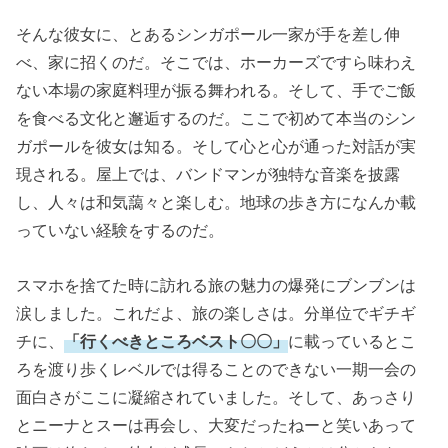
そんな彼女に、とあるシンガポール一家が手を差し伸
べ、家に招くのだ。そこでは、ホーカーズですら味わえ
ない本場の家庭料理が振る舞われる。そして、手でご飯
を食べる文化と邂逅するのだ。ここで初めて本当のシン
ガポールを彼女は知る。そして心と心が通った対話が実
現される。屋上では、バンドマンが独特な音楽を披露
し、人々は和気藹々と楽しむ。地球の歩き方になんか載
っていない経験をするのだ。
スマホを捨てた時に訪れる旅の魅力の爆発にブンブンは
涙しました。これだよ、旅の楽しさは。分単位でギチギ
チに、
「行くべきところベスト〇〇」
に載っているとこ
ろを渡り歩くレベルでは得ることのできない一期一会の
面白さがここに凝縮されていました。そして、あっさり
とニーナとスーは再会し、大変だったねーと笑いあって