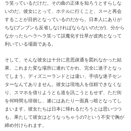
ラ笑っているだけだ。その曲の正体を知ろうとすらしな
いのだ。彼女にとって、ホテルに行くこと、スーと再会
することが目的となっているのだから。日本人にありが
ちな(ブンブンも反省しなければならないのだが)、分から
なかったらヘラヘラ笑って誤魔化す仕草が皮肉となって
利いている場面である。
そして、そんな彼女は十分に意思疎通を図れなかった結
果、これまた変な場所に連れてかれ、完全に迷子となっ
てしまう。ディズニーランドとは違い、手頃な迷子セン
ターなんてありません。彼女は現地人を信頼できなくな
り、スマホを借りようとも道を訊こうともせず、ただ街
を何時間も徘徊し、遂にはあたり一面真っ暗となってし
まいます。彼女たちは日本に帰れるだろうとは思いつつ
も、果たして彼女はどうなっちゃうの?という不安で胸が
締め付けられます。