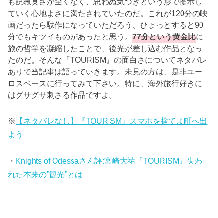
も説教臭さが全くなく、思わぬ気づきという形で提示し
ていく心地よさに満たされていたのだ。これが120分の映
画だったら駄作になっていただろう、ひょっとすると90
分でもキツイものがあったと思う。
77分という黄金比
に
旅の哲学を凝縮したことで、後光が差し込む作品となっ
たのだ。そんな『TOURISM』の面白さについてネタバレ
ありで当記事は語っていきます。未見の方は、是非ユー
ロスペースに行ってみて下さい。特に、海外旅行好きに
はグサグサ刺さる作品ですよ。
※
【ネタバレなし】『TOURISM』スマホを捨てよ町へ出
よう
・
Knights of Odessaさん評:宮崎大祐『TOURISM』失わ
れた本来の”観光”とは