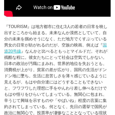
『TOURISM』は地方都市に住む3人の若者の日常を映し
出すところから始まる。未来なんか漠然としていて、自
分の未来を掴めそうになく、ただ地方でくすぶっている
男女の日常が紡がれるのだが、空族の映画、例えば『
国
道20号線
』なんかと比べるともっとマイルドだ。それが
残酷な程に。彼女たちにとって社会は空気でしかない。
日本の政治が汚職にまみれ、世界的地位を失おうとも、
消費税が上がり、貧富の差が広がり、国民の生活がドン
ドン地に墜ち、生活に息苦しさを薄々感じているように
見えるが、もはや自分達にはどうすることもできない
と、フワフワした理想に手をやんわり差し伸べるだけで
もはや悟りをひらいてしまっている。無関心に包まれ、
辛うじて興味を示すものや「やばいね」程度の言葉に集
約されてしまっている。何となく、先日の選挙で国民が
政治に無関心で、投票率が凄惨なこととなっている現状