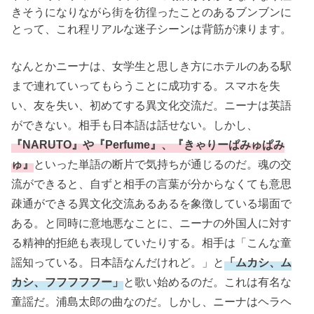
きそうになりながら街を彷徨ったことのあるブンブンに
とって、これ程リアルな迷子シーンは背筋が凍ります。
なんとかニーナは、女学生と思しき方にホテルのある駅
まで連れていってもらうことに成功する。スマホを失
い、友を失い、初めてする異文化交流だ。ニーナは英語
ができない。相手も日本語は話せない。しかし、
『NARUTO』や『Perfume』、『きゃりーぱみゅぱみ
ゅ』
といった単語の断片で気持ちが通じるのだ。魂の交
流ができると、自ずと相手の言葉が分からなくても意思
疎通ができる異文化交流あるあるを象徴している場面で
ある。と同時に意地悪なことに、ニーナの外国人に対す
る精神的拒絶も表現していたりする。相手は「こんな童
謡知っている。日本語なんだけれど。」と
「ムカシ、ム
カシ、フフフフフー」
と歌い始めるのだ。これは有名な
童謡だ。浦島太郎の曲なのだ。しかし、ニーナはヘラヘ