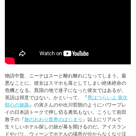
物語中盤、ニーナはスーと離れ離れになってしまう。最
悪なことに、彼女はスマホも落としてしまい絶体絶命の
危機となる。異国の地で迷子になった彼女ではあるが、
英語は得意ではない。かといって、『
男はつらいよ 寅次
郎心の旅路
』の寅さんのや出川哲朗のようにパワープレ
イの日本語トークで押し切る勇気もない。こうして前田
敦子の『
旅のおわり世界のはじまり
』以上にリアルで
生々しいホテル探しの旅が幕を開けるのだ。アイスラン
ドやパリ、ウィーンでホテルの場所が分からなくなり泣