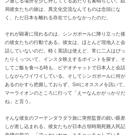
ン通じる場所を少し外してくるあたりも素晴らしい。結
局彼女たちの旅は、異文化交流なんてものは念頭にな
く、ただ日本を離れる存在でしかなかったのだ。
それが顕著に現れるのは、シンガポールに降り立った後
の彼女たちの行動である。彼女は、ほとんど現地人と会
話していないのだ。軽く英語は使えど、常に二人はぴっ
たりくっついて、インスタ映えするポイントを探す。そ
してご飯を食べる時も、ビデオチャットで日本人と会話
しながらワイワイしている。そしてシンガポールに何が
あるのかすら把握しておらず、Siriにオススメを訊いて、
マーライオンのところに行って「えーなんかがっかりだ
ね」と言う。
そんな彼女のフーテンダラダラ旅に突然監督の鋭い眼差
しが差し込まれる。彼女たちが日本占領時期死難人民記
念碑の前で、「でっかいねー」とキャッキャしている