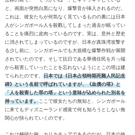
と、画面が突然白黒になり、爆撃音が挿入されるのだ。
これは、彼女たちが何気なく見ているものの裏には日本
人がシンガポール人を殺戮してしまった過去が眠ってい
ることを痛烈に皮肉っているのです。実は、意外と歴史
に消されてしまっているのですが、日本が真珠湾攻撃す
る少し前に、シンガポールでも大規模な爆撃作戦が展開
されていたのです。そして抗日である華僑住民を片っ端
から殺害していったことを忘れないようにとこの塔は建
てられたのです。
日本では《日本占領時期死難人民記念
碑》という名前で呼ばれていますが、《血債の塔》と
「人を殺害した罪の塔」という意味が込められた別名を
持っています。
ここで彼女たちの無知と、シンガポール
に来てもディズニーランド感覚で何も知ろうとしない無
関心が抉られていくのです。
これは極端な例、カリカチュアであるのだが、日本の旅