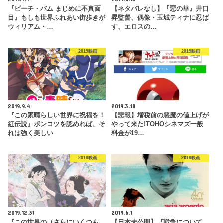
『ビーチ・バム まじめに不真面
【ネタバレなし】『惡の華』井口
目』もしも世界ふれあい街歩きが
昇監督、偶像・玉城ティナに忍ば
ウィリアム・…
す、エロスの…
2019映画
2019映画
2019.9.4
2019.3.18
『この素晴らしい世界に祝福を！
【悲報】増税前の悪魔の値上げが
紅伝説』ポンコツを認めれば、そ
やって来た!TOHOシネマズ一般
れは強く美しい
料金が19…
2019映画
2019映画
2019.12.31
2019.6.1
『この世界の（さらにいくつも
【日本未公開】『戦争について