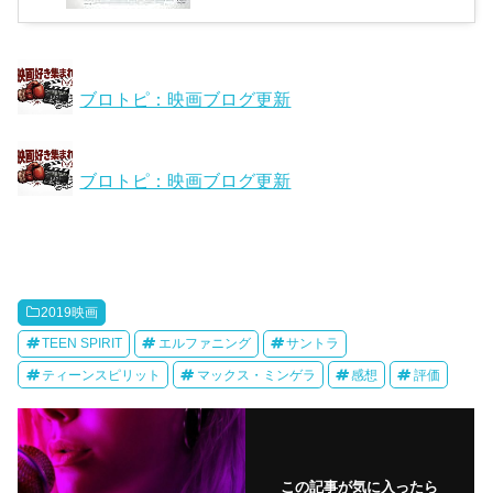
ブロトピ：映画ブログ更新
ブロトピ：映画ブログ更新
2019映画
TEEN SPIRIT
エルファニング
サントラ
ティーンスピリット
マックス・ミンゲラ
感想
評価
この記事が気に入ったら