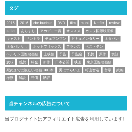
タグ
2015
2016
che bunbun
DVD
film
mubi
Netflix
review
trailer
あらすじ
アカデミー賞
オススメ
カンヌ国際映画祭
キャスト
サントラ
チェブンブン
ドキュメンタリー
ネタバレ
ネタバレなし
ネットフリックス
フランス
ベストテン
ベルリン国際映画祭
上映館
予告
予告編
予想
原作
実話
意味
感想
料金
新作
日本公開
映画
東京国際映画祭
死ぬまでに観たい映画1001本
男はつらいよ
町山智浩
留学
続編
考察
解説
評価
酷評
当チャンネルの広告について
当ブログサイトはアフィリエイト広告を利用しています!