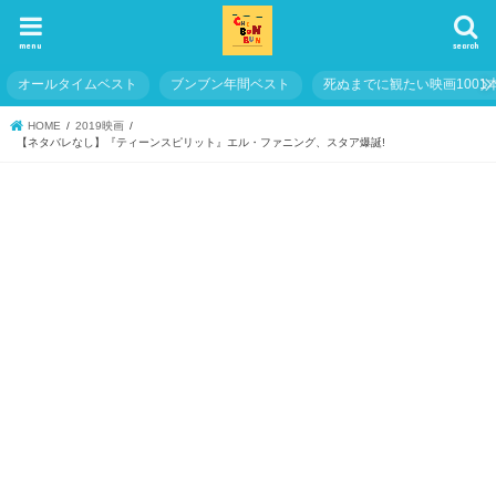
menu
search
オールタイムベスト
ブンブン年間ベスト
死ぬまでに観たい映画1001
HOME
2019映画
【ネタバレなし】『ティーンスピリット』エル・ファニング、スタア爆誕!