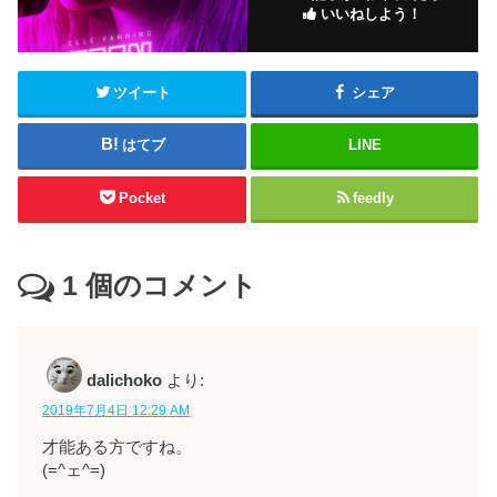
いいねしよう！
ツイート
シェア
はてブ
LINE
Pocket
feedly
1
個のコメント
dalichoko
より:
2019年7月4日 12:29 AM
才能ある方ですね。
(=^ェ^=)