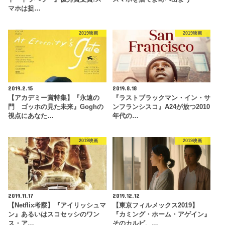
マホは捉…
2019映画
2019映画
2019.2.15
2019.8.18
【アカデミー賞特集】『永遠の
『ラストブラックマン・イン・サ
門 ゴッホの見た未来』Goghの
ンフランシスコ』A24が放つ2010
視点にあなた…
年代の…
2019映画
2019映画
2019.11.17
2019.12.12
【Netflix考察】『アイリッシュマ
【東京フィルメックス2019】
ン』あるいはスコセッシのワン
『カミング・ホーム・アゲイン』
ス・ア…
そのカルビ、…