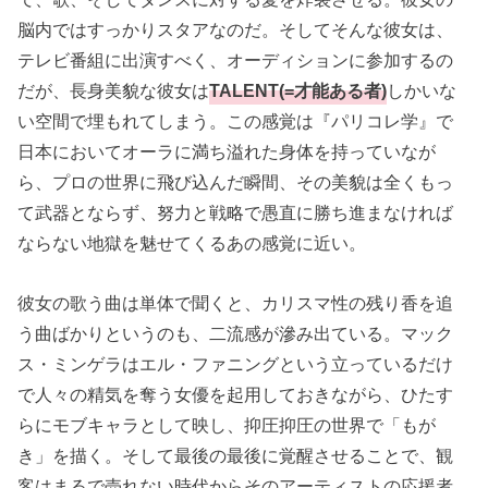
脳内ではすっかりスタアなのだ。そしてそんな彼女は、
テレビ番組に出演すべく、オーディションに参加するの
だが、長身美貌な彼女は
TALENT(=才能ある者)
しかいな
い空間で埋もれてしまう。この感覚は『パリコレ学』で
日本においてオーラに満ち溢れた身体を持っていなが
ら、プロの世界に飛び込んだ瞬間、その美貌は全くもっ
て武器とならず、努力と戦略で愚直に勝ち進まなければ
ならない地獄を魅せてくるあの感覚に近い。
彼女の歌う曲は単体で聞くと、カリスマ性の残り香を追
う曲ばかりというのも、二流感が滲み出ている。マック
ス・ミンゲラはエル・ファニングという立っているだけ
で人々の精気を奪う女優を起用しておきながら、ひたす
らにモブキャラとして映し、抑圧抑圧の世界で「もが
き」を描く。そして最後の最後に覚醒させることで、観
客はまるで売れない時代からそのアーティストの応援者