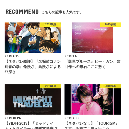
RECOMMEND
こちらの記事も人気です。
2019映画
2019映画
2019.4.15
2019.1.6
【ネタバレ酷評】『名探偵コナン
『凱里ブルース』ビー・ガン、次
紺青の拳』傲慢さ、高慢さによる
回作への布石ここに敷く
罪深さ
2019映画
2019映画
2019.10.26
2019.7.22
【YIDFF2019】『ミッドナイ
【ネタバレなし】『TOURISM』
ト・トラベラー』優秀賞受賞!ス
スマホを捨てよ町へ出よう