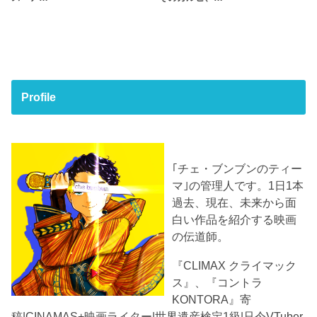
Profile
｢チェ・ブンブンのティー
マ｣の管理人です。1日1本
過去、現在、未来から面
白い作品を紹介する映画
の伝道師。
『CLIMAX クライマック
ス』、『コントラ
KONTORA』寄
稿|CINAMAS+映画ライター|世界遺産検定1級|只今VTuber