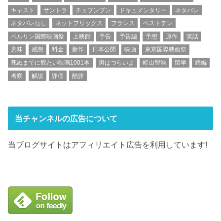
キャスト
サントラ
チェブンブン
ドキュメンタリー
ネタバレ
ネタバレなし
ネットフリックス
フランス
ベストテン
ベルリン国際映画祭
上映館
予告
予告編
予想
原作
実話
意味
感想
料金
新作
日本公開
映画
東京国際映画祭
死ぬまでに観たい映画1001本
男はつらいよ
町山智浩
留学
続編
考察
解説
評価
酷評
当チャンネルの広告について
当ブログサイトはアフィリエイト広告を利用しています!