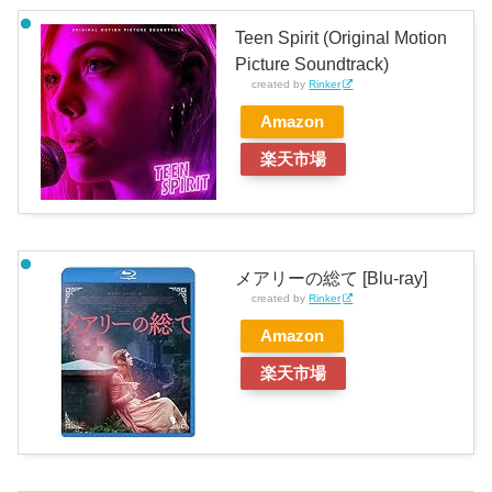
Teen Spirit (Original Motion
Picture Soundtrack)
created by
Rinker
Amazon
楽天市場
メアリーの総て [Blu-ray]
created by
Rinker
Amazon
楽天市場