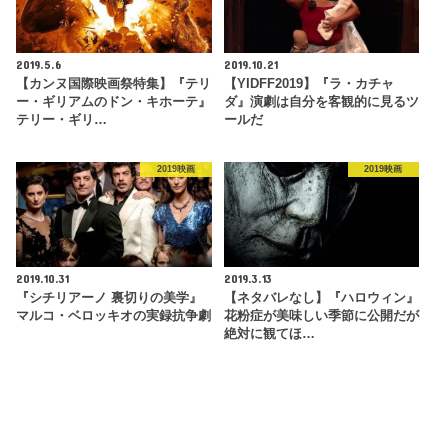
2019.5.6
2019.10.21
【カンヌ国際映画祭特集】『テリ
【YIDFF2019】『ラ・カチャ
ー・ギリアムのドン・キホーテ』
ダ』演劇は自分を客観的に見るツ
テリー・ギリ…
ールだ
2019映画
2019映画
2019.10.31
2019.3.13
『シチリアーノ 裏切りの美学』
【ネタバレなし】『ハロウィン』
マルコ・ベロッキオの実録抗争劇
花粉症が美味しい季節に公開だが
絶対に観てほ…