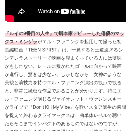
『ルイの9番目の人生』で脚本家デビューした俳優のマッ
クス・ミンゲラ
がエル・ファニングを起用して撮った初
長編映画『TEEN SPIRIT』は、一見すると王道過ぎるシ
ンデレラストーリーで映画を観まくっている人には薄味
かもしれない。レールに敷かれたゴールに向かって映画
が進行し、驚きは少ない。しかしながら、女神のような
美貌と演技力を持つエル・ファニング演出の観点で観る
と、非常に緻密な作品であることが分かります。特にエ
ル・ファニング演じるヴァイオレット・ヴァレンスキー
がライブで『Don’t Kill My Vibe』を歌いスタア誕生の瞬間
を捉えて終わるクライマックスは、曲単体レベルで聴い
たらそこまでインパクトのあるものではないのですが、