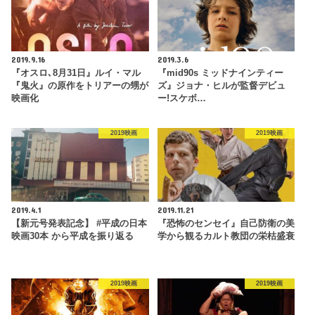
2019.9.16
2019.3.6
『オスロ､8月31日』ルイ・マル
『mid90s ミッドナインティー
『鬼火』の原作をトリアーの甥が
ズ』ジョナ・ヒルが監督デビュ
映画化
ー!スケボ…
2019映画
2019映画
2019.4.1
2019.11.21
【新元号発表記念】 #平成の日本
『恐怖のセンセイ』自己防衛の美
映画30本 から平成を振り返る
学から観るカルト教団の栄枯盛衰
2019映画
2019映画