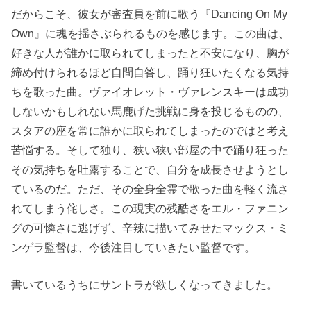
だからこそ、彼女が審査員を前に歌う『Dancing On My
Own』に魂を揺さぶられるものを感じます。この曲は、
好きな人が誰かに取られてしまったと不安になり、胸が
締め付けられるほど自問自答し、踊り狂いたくなる気持
ちを歌った曲。ヴァイオレット・ヴァレンスキーは成功
しないかもしれない馬鹿げた挑戦に身を投じるものの、
スタアの座を常に誰かに取られてしまったのではと考え
苦悩する。そして独り、狭い狭い部屋の中で踊り狂った
その気持ちを吐露することで、自分を成長させようとし
ているのだ。ただ、その全身全霊で歌った曲を軽く流さ
れてしまう侘しさ。この現実の残酷さをエル・ファニン
グの可憐さに逃げず、辛辣に描いてみせたマックス・ミ
ンゲラ監督は、今後注目していきたい監督です。
書いているうちにサントラが欲しくなってきました。