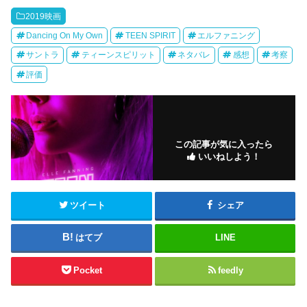
2019映画
Dancing On My Own
TEEN SPIRIT
エルファニング
サントラ
ティーンスピリット
ネタバレ
感想
考察
評価
この記事が気に入ったら
いいねしよう！
ツイート
シェア
はてブ
LINE
Pocket
feedly