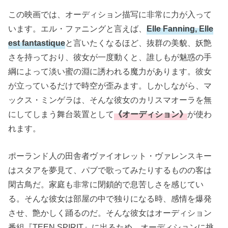
この映画では、オーディション描写に非常に力が入って
います。エル・ファニングと言えば、
Elle Fanning, Elle
est fantastique
と言いたくなるほど、抜群の美貌、妖艶
さを持っており、彼女が一度動くと、誰しもが魅惑の手
綱によって淡い蜜の淵に誘われる魔力があります。彼女
が立っているだけで時空が歪みます。しかしながら、マ
ックス・ミンゲラは、そんな彼女のカリスマオーラを無
にしてしまう舞台装置として
《オーディション》
が使わ
れます。
ポーランド人の田舎者ヴァイオレット・ヴァレンスキー
はスタアを夢見て、パブで歌ってみたりするものの客は
閑古鳥だ。家庭も非常に閉鎖的で息苦しさを感じてい
る。そんな彼女は部屋の中で独りになる時、感情を爆発
させ、艶かしく踊るのだ。そんな彼女はオーディション
番組『TEEN SPIRIT』に出るため、オーディションに挑