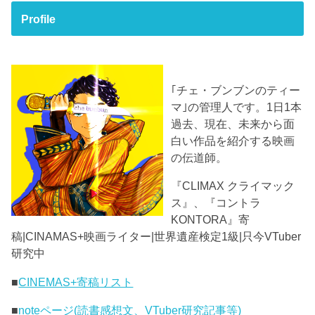
Profile
｢チェ・ブンブンのティー
マ｣の管理人です。1日1本
過去、現在、未来から面
白い作品を紹介する映画
の伝道師。
『CLIMAX クライマック
ス』、『コントラ
KONTORA』寄
稿|CINAMAS+映画ライター|世界遺産検定1級|只今VTuber
研究中
■
CINEMAS+寄稿リスト
■
noteページ(読書感想文、VTuber研究記事等)