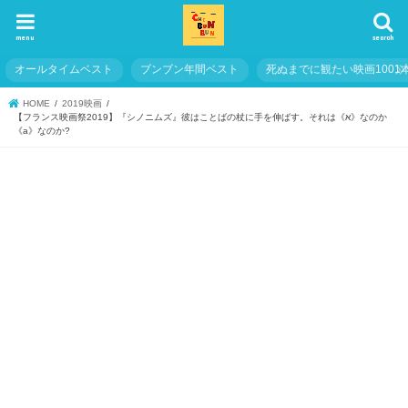
menu
search
オールタイムベスト
ブンブン年間ベスト
死ぬまでに観たい映画1001
HOME
2019映画
【フランス映画祭2019】『シノニムズ』彼はことばの杖に手を伸ばす。それは《א》なのか
《a》なのか?