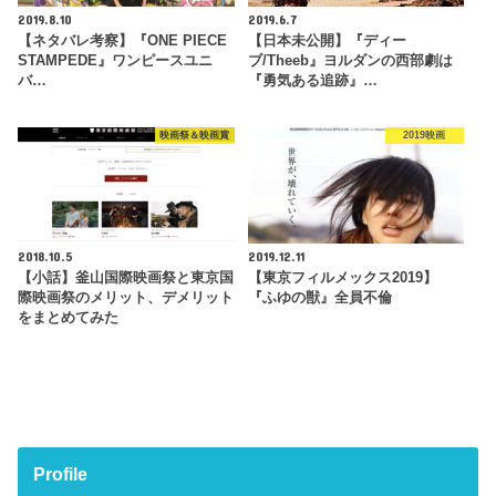
2019.8.10
2019.6.7
【ネタバレ考察】『ONE PIECE
【日本未公開】『ディー
STAMPEDE』ワンピースユニ
ブ/Theeb』ヨルダンの西部劇は
バ…
『勇気ある追跡』…
映画祭＆映画賞
2019映画
2018.10.5
2019.12.11
【小話】釜山国際映画祭と東京国
【東京フィルメックス2019】
際映画祭のメリット、デメリット
『ふゆの獣』全員不倫
をまとめてみた
Profile