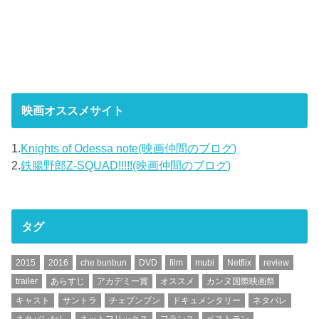
映画オススメサイト
1.
Knights of Odessa note(映画仲間のブログ)
2.
鉄腸野郎Z-SQUAD!!!!!(映画仲間のブログ)
タグ
2015
2016
che bunbun
DVD
film
mubi
Netflix
review
trailer
あらすじ
アカデミー賞
オススメ
カンヌ国際映画祭
キャスト
サントラ
チェブンブン
ドキュメンタリー
ネタバレ