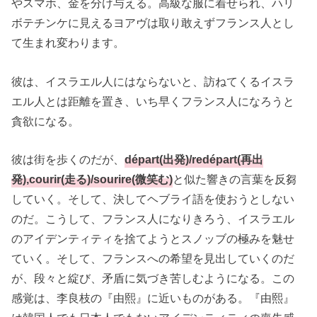
やスマホ、金を分け与える。高級な服に着せられ、ハリ
ボテチンケに見えるヨアヴは取り敢えずフランス人とし
て生まれ変わります。
彼は、イスラエル人にはならないと、訪ねてくるイスラ
エル人とは距離を置き、いち早くフランス人になろうと
貪欲になる。
彼は街を歩くのだが、
départ(出発)/redépart(再出
発),courir(走る)/sourire(微笑む)
と似た響きの言葉を反芻
していく。そして、決してヘブライ語を使おうとしない
のだ。こうして、フランス人になりきろう、イスラエル
のアイデンティティを捨てようとスノッブの極みを魅せ
ていく。そして、フランスへの希望を見出していくのだ
が、段々と綻び、矛盾に気づき苦しむようになる。この
感覚は、李良枝の『由熙』に近いものがある。『由熙』