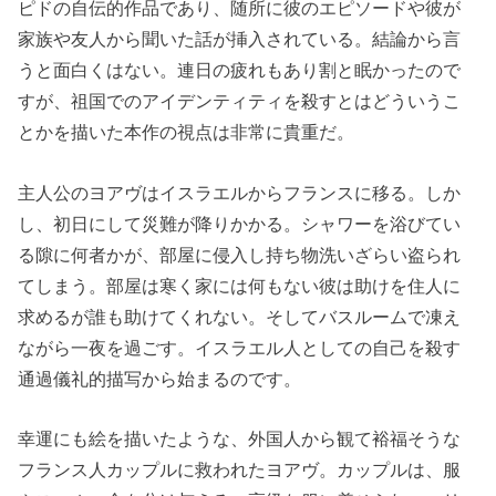
ピドの自伝的作品であり、随所に彼のエピソードや彼が
家族や友人から聞いた話が挿入されている。結論から言
うと面白くはない。連日の疲れもあり割と眠かったので
すが、祖国でのアイデンティティを殺すとはどういうこ
とかを描いた本作の視点は非常に貴重だ。
主人公のヨアヴはイスラエルからフランスに移る。しか
し、初日にして災難が降りかかる。シャワーを浴びてい
る隙に何者かが、部屋に侵入し持ち物洗いざらい盗られ
てしまう。部屋は寒く家には何もない彼は助けを住人に
求めるが誰も助けてくれない。そしてバスルームで凍え
ながら一夜を過ごす。イスラエル人としての自己を殺す
通過儀礼的描写から始まるのです。
幸運にも絵を描いたような、外国人から観て裕福そうな
フランス人カップルに救われたヨアヴ。カップルは、服