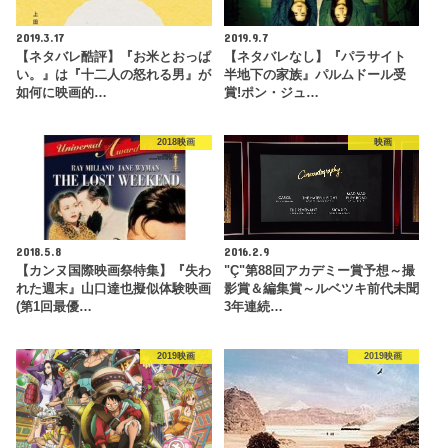
2019.3.17
2019.9.7
【ネタバレ酷評】『お米とおっぱ
【ネタバレなし】『パラサイト
い。』は『十二人の怒れる男』が
半地下の家族』パルムドール受
如何に映画的…
賞!ポン・ジュ…
2018映画
映画
2018.5.8
2016.2.9
【カンヌ国際映画祭特集】『失わ
"Ç"第88回アカデミー賞予想～撮
れた週末』山口達也擬似体験映画
影賞＆編集賞～ルベツキ前代未聞
(第1回最優…
3年連続…
2019映画
2019映画