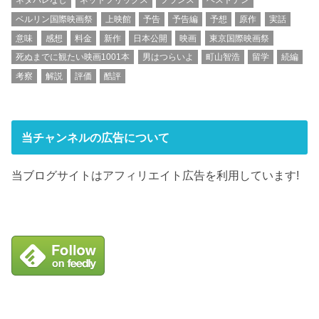
ネタバレなし
ネットフリックス
フランス
ベストテン
ベルリン国際映画祭
上映館
予告
予告編
予想
原作
実話
意味
感想
料金
新作
日本公開
映画
東京国際映画祭
死ぬまでに観たい映画1001本
男はつらいよ
町山智浩
留学
続編
考察
解説
評価
酷評
当チャンネルの広告について
当ブログサイトはアフィリエイト広告を利用しています!