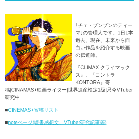
｢チェ・ブンブンのティー
マ｣の管理人です。1日1本
過去、現在、未来から面
白い作品を紹介する映画
の伝道師。
『CLIMAX クライマック
ス』、『コントラ
KONTORA』寄
稿|CINAMAS+映画ライター|世界遺産検定1級|只今VTuber
研究中
■
CINEMAS+寄稿リスト
■
noteページ(読書感想文、VTuber研究記事等)