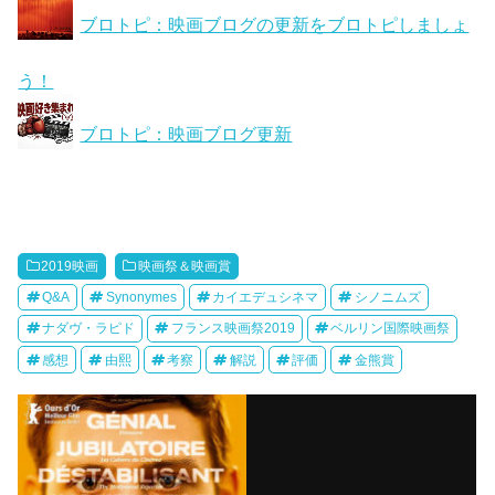
ブロトピ：映画ブログの更新をブロトピしましょ
う！
ブロトピ：映画ブログ更新
2019映画
映画祭＆映画賞
Q&A
Synonymes
カイエデュシネマ
シノニムズ
ナダヴ・ラピド
フランス映画祭2019
ベルリン国際映画祭
感想
由熙
考察
解説
評価
金熊賞