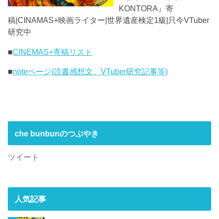
KONTORA』寄
稿|CINAMAS+映画ライター|世界遺産検定1級|只今VTuber
研究中
■
CINEMAS+寄稿リスト
■
noteページ(読書感想文、VTuber研究記事等)
che bunbunのつぶやき
ツイート
人気記事