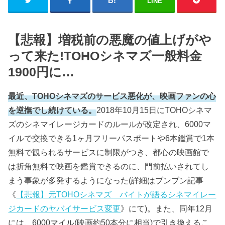
LINE
【悲報】増税前の悪魔の値上げがや
って来た!TOHOシネマズ一般料金
1900円に…
最近、TOHOシネマズのサービス悪化が、映画ファンの心
を逆撫でし続けている。
2018年10月15日にTOHOシネマ
ズのシネマイレージカードのルールが改定され、6000マ
イルで交換できる1ヶ月フリーパスポートや6本鑑賞で1本
無料で観られるサービスに制限がつき、都心の映画館で
は折角無料で映画を鑑賞できるのに、門前払いされてし
まう事象が多発するようになった(詳細はブンブン記事
《
【悲報】元TOHOシネマズ バイトが語るシネマイレー
ジカードのヤバイサービス変更
》にて)。また、同年12月
には、6000マイル(映画約50本分に相当)で引き換えるこ