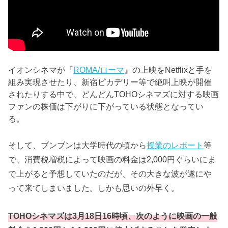
イオンシネマが『
ROMA/ローマ
』の上映をNetflixと手を
組み実現させたり、新宿ピカデリー等で絶叫上映が開催
されたりする中で、どんどんTOHOシネマズに対する映画
ファンの株価は下がりに下がっている状態となってい
る。
そして、ブンブンは大学時代の頃から
授業のレポート
等
で、消費税増税によって映画の料金は2,000円ぐらいにま
で上がると予想していたのだが、その大きな波が遂にや
って来てしまいました。しかも思いの外早く。
TOHOシネマズは3月18日16時頃、次のように映画の一般