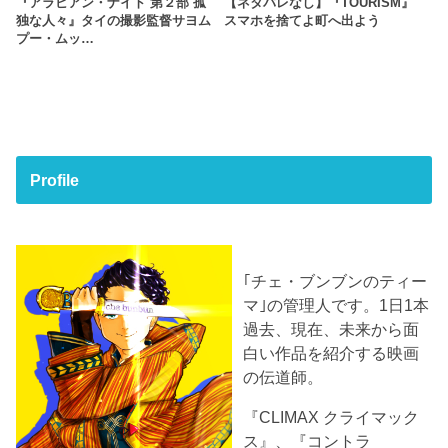
『アラビアン・ナイト 第２部 孤
【ネタバレなし】『TOURISM』
独な人々』タイの撮影監督サヨム
スマホを捨てよ町へ出よう
プー・ムッ…
Profile
｢チェ・ブンブンのティー
マ｣の管理人です。1日1本
過去、現在、未来から面
白い作品を紹介する映画
の伝道師。
『CLIMAX クライマック
ス』、『コントラ