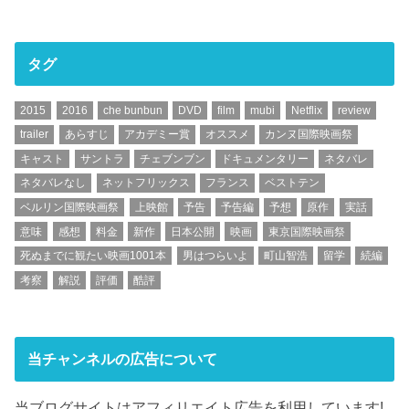
タグ
2015
2016
che bunbun
DVD
film
mubi
Netflix
review
trailer
あらすじ
アカデミー賞
オススメ
カンヌ国際映画祭
キャスト
サントラ
チェブンブン
ドキュメンタリー
ネタバレ
ネタバレなし
ネットフリックス
フランス
ベストテン
ベルリン国際映画祭
上映館
予告
予告編
予想
原作
実話
意味
感想
料金
新作
日本公開
映画
東京国際映画祭
死ぬまでに観たい映画1001本
男はつらいよ
町山智浩
留学
続編
考察
解説
評価
酷評
当チャンネルの広告について
当ブログサイトはアフィリエイト広告を利用しています!