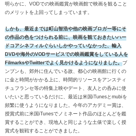
明らかに、VODでの映画鑑賞が映画館で映画を観ること
のメリットを上回ってしまっています。
しかも、最近までは町山智浩や他の映画ブロガー等にそ
の作品の色をつけられる前に、映画を観ておきたいハー
ドコアシネフィルぐらいしかやっていなかった、輸入
DVDや海外のVODサービスでの映画鑑賞をしている人を
FilmarksやTwitterでよく見かけるようになりました。
ブ
ンブンも、郊外に住んでいる故、都心の映画館に行くの
に金と時間がかかる上に、時間的リソースをアンスティ
チュフランセ等の特集上映やデート、友人との呑みに使
いたいと思っているだけに、最近は米国iTunesとmubiを
頻繁に使うようになりました。今年のアカデミー賞は、
授賞式前に米国iTunesでノミネート作品のほとんどを鑑
賞することができ、現地人と同じような土俵で楽しく授
賞式を観戦することができました。