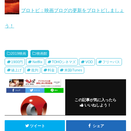
ブロトピ：映画ブログの更新をブロトピしましょ
う！
2019映画
映画館
1900円
Netflix
TOHOシネマズ
VOD
フリーパス
値上げ
批判
料金
米国iTunes
この記事が気に入ったら
いいねしよう！
ツイート
シェア