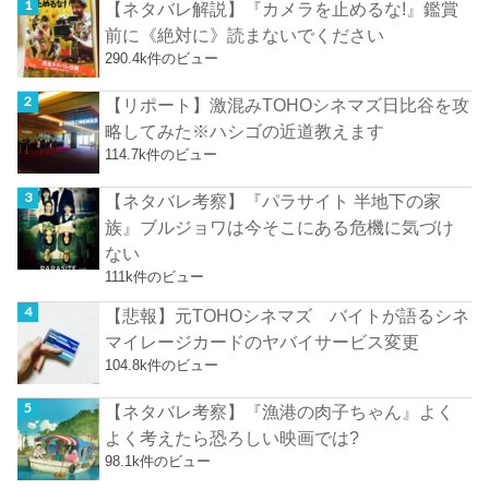
【ネタバレ解説】『カメラを止めるな!』鑑賞
前に《絶対に》読まないでください
290.4k件のビュー
【リポート】激混みTOHOシネマズ日比谷を攻
略してみた※ハシゴの近道教えます
114.7k件のビュー
【ネタバレ考察】『パラサイト 半地下の家
族』ブルジョワは今そこにある危機に気づけ
ない
111k件のビュー
【悲報】元TOHOシネマズ バイトが語るシネ
マイレージカードのヤバイサービス変更
104.8k件のビュー
【ネタバレ考察】『漁港の肉子ちゃん』よく
よく考えたら恐ろしい映画では?
98.1k件のビュー