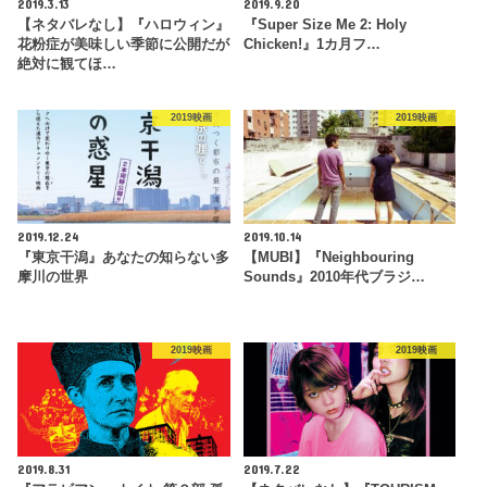
2019.3.13
2019.9.20
【ネタバレなし】『ハロウィン』
『Super Size Me 2: Holy
花粉症が美味しい季節に公開だが
Chicken!』1カ月フ…
絶対に観てほ…
2019映画
2019映画
2019.12.24
2019.10.14
『東京干潟』あなたの知らない多
【MUBI】『Neighbouring
摩川の世界
Sounds』2010年代ブラジ…
2019映画
2019映画
2019.8.31
2019.7.22