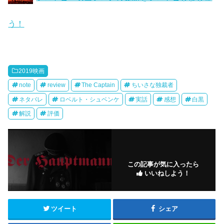
う！
2019映画
note
review
The Captain
ちいさな独裁者
ネタバレ
ロベルト・シュベンケ
実話
感想
白黒
解説
評価
この記事が気に入ったら
いいねしよう！
ツイート
シェア