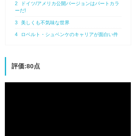
2
ドイツ/アメリカ公開バージョンはパートカラ
ーだ!
3
美しくも不気味な世界
4
ロベルト・シュベンケのキャリアが面白い件
評価:80点