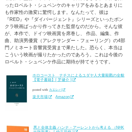
ったロベルト・シュベンケのキャリアをみるとあまりに
も作家性の激変に驚愕します。なんたって、彼は
『RED』や『ダイバージェント』シリーズといったボン
クラ映画ばっかり作ってきた監督なのだから。そんな彼
が、本作で、ドイツ映画賞を席巻し、 作品、編集、作
曲、助演男優賞（アレクサンダー・フェーリング）の4部
門ノミネート音響賞受賞まで果たした。恐らく、本当は
こういう映画が撮りたかったのであろう。これは今後の
ロベルト・シュベンケ作品に期待が持てそうです。
ホロコースト ナチスによるユダヤ人大量殺戮の全貌
【電子書籍】[ 芝健介 ]
posted with
カエレバ
楽天市場
Amazon
悪と全体主義 ハンナ・アーレントから考える （NHK
出版新書） [ 仲正昌樹 ]