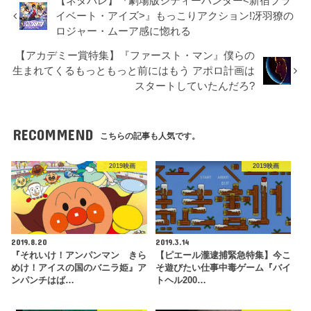
【ネタバレ】『劇場版シティーハンター<新宿プラ
イベート・アイズ>』もっこりアクション!冴羽獠の
ロジャー・ムーア感に惚れる
【アカデミー賞特集】『ファースト・マン』僕らの
生まれてくるもっともっと前にはもう アポロ計画は
スタートしていたんだろ?
RECOMMEND
こちらの記事も人気です。
2019映画
2019映画
2019.8.20
2019.3.14
『それいけ！アンパンマン きら
【ピエール瀧逮捕緊急特集】今こ
めけ！アイスの国のバニラ姫』ア
そ遊びたい仕事中毒ゲーム『バイ
ンパンチはば…
トヘル200…