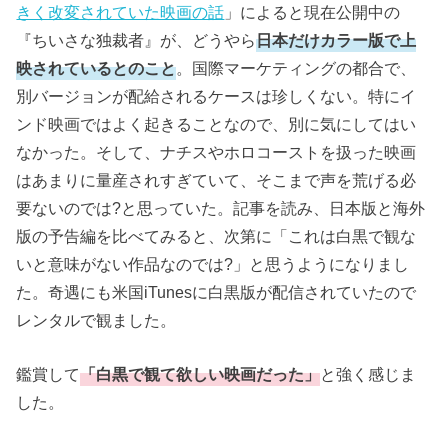
きく改変されていた映画の話
」によると現在公開中の
『ちいさな独裁者』が、どうやら
日本だけカラー版で上
映されているとのこと
。国際マーケティングの都合で、
別バージョンが配給されるケースは珍しくない。特にイ
ンド映画ではよく起きることなので、別に気にしてはい
なかった。そして、ナチスやホロコーストを扱った映画
はあまりに量産されすぎていて、そこまで声を荒げる必
要ないのでは?と思っていた。記事を読み、日本版と海外
版の予告編を比べてみると、次第に「これは白黒で観な
いと意味がない作品なのでは?」と思うようになりまし
た。奇遇にも米国iTunesに白黒版が配信されていたので
レンタルで観ました。
鑑賞して
「白黒で観て欲しい映画だった」
と強く感じま
した。