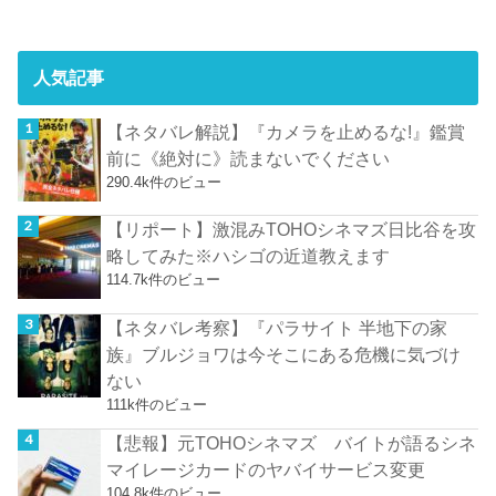
人気記事
【ネタバレ解説】『カメラを止めるな!』鑑賞
前に《絶対に》読まないでください
290.4k件のビュー
【リポート】激混みTOHOシネマズ日比谷を攻
略してみた※ハシゴの近道教えます
114.7k件のビュー
【ネタバレ考察】『パラサイト 半地下の家
族』ブルジョワは今そこにある危機に気づけ
ない
111k件のビュー
【悲報】元TOHOシネマズ バイトが語るシネ
マイレージカードのヤバイサービス変更
104.8k件のビュー