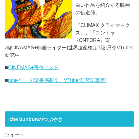
白い作品を紹介する映画
の伝道師。
『CLIMAX クライマック
ス』、『コントラ
KONTORA』寄
稿|CINAMAS+映画ライター|世界遺産検定1級|只今VTuber
研究中
■
CINEMAS+寄稿リスト
■
noteページ(読書感想文、VTuber研究記事等)
che bunbunのつぶやき
ツイート