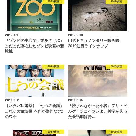
2019映画
2019映画
2019.7.1
2019.9.10
『ゾンビの中心で、愛をさけぶ』
山形ドキュメンタリー映画際
まだまだ存在したゾンビ映画の新
2019注目ラインナップ
境地
2019映画
2019映画
2019.2.2
2019.8.16
【ネタバレ考察】『七つの会議』
『読まれなかった小説』ヌリ・ビ
これぞ大衆映画!本作が傑作な5つ
ルゲ・ジェイランよ、美学を失っ
のワケ
た会話劇は拷…
2019映画
2019映画