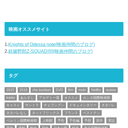
映画オススメサイト
1.
Knights of Odessa note(映画仲間のブログ)
2.
鉄腸野郎Z-SQUAD!!!!!(映画仲間のブログ)
タグ
2015
2016
che bunbun
DVD
film
mubi
Netflix
review
trailer
あらすじ
アカデミー賞
オススメ
カンヌ国際映画祭
キャスト
サントラ
チェブンブン
ドキュメンタリー
ネタバレ
ネタバレなし
ネットフリックス
フランス
ベストテン
ベルリン国際映画祭
上映館
予告
予告編
予想
原作
実話