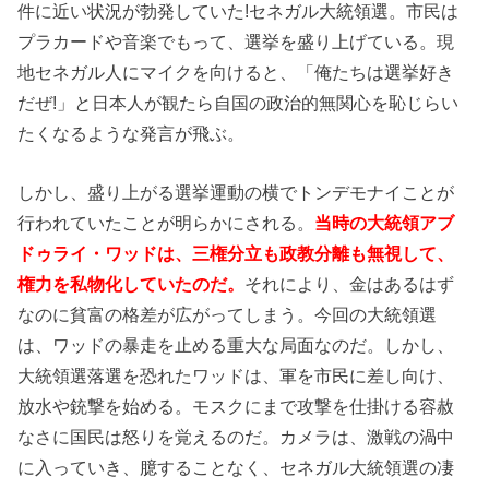
件に近い状況が勃発していた!セネガル大統領選。市民は
プラカードや音楽でもって、選挙を盛り上げている。現
地セネガル人にマイクを向けると、「俺たちは選挙好き
だぜ!」と日本人が観たら自国の政治的無関心を恥じらい
たくなるような発言が飛ぶ。
しかし、盛り上がる選挙運動の横でトンデモナイことが
行われていたことが明らかにされる。
当時の大統領アブ
ドゥライ・ワッドは、三権分立も政教分離も無視して、
権力を私物化していたのだ。
それにより、金はあるはず
なのに貧富の格差が広がってしまう。今回の大統領選
は、ワッドの暴走を止める重大な局面なのだ。しかし、
大統領選落選を恐れたワッドは、軍を市民に差し向け、
放水や銃撃を始める。モスクにまで攻撃を仕掛ける容赦
なさに国民は怒りを覚えるのだ。カメラは、激戦の渦中
に入っていき、臆することなく、セネガル大統領選の凄