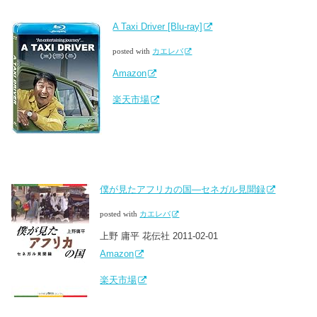
A Taxi Driver [Blu-ray]
posted with
カエレバ
Amazon
楽天市場
僕が見たアフリカの国―セネガル見聞録
posted with
カエレバ
上野 庸平 花伝社 2011-02-01
Amazon
楽天市場