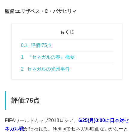
監督:エリザベス・C・バサヒリィ
もくじ
0.1
評価:75点
1
『セネガルの春』概要
2
セネガルの光州事件
評価:75点
FIFAワールドカップ2018ロシア、
6/25(月)0:00に日本対セ
ネガル戦
が行われる。Netflixでセネガル映画ないかなーと