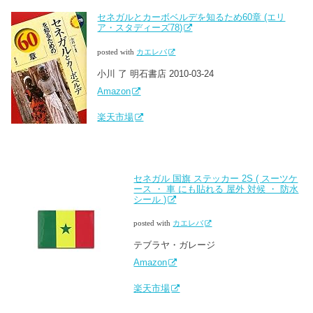
セネガルとカーボベルデを知るため60章 (エリ
ア・スタディーズ78)
posted with
カエレバ
小川 了 明石書店 2010-03-24
Amazon
楽天市場
セネガル 国旗 ステッカー 2S ( スーツケ
ース ・ 車 にも貼れる 屋外 対候 ・ 防水
シール )
posted with
カエレバ
テブラヤ・ガレージ
Amazon
楽天市場