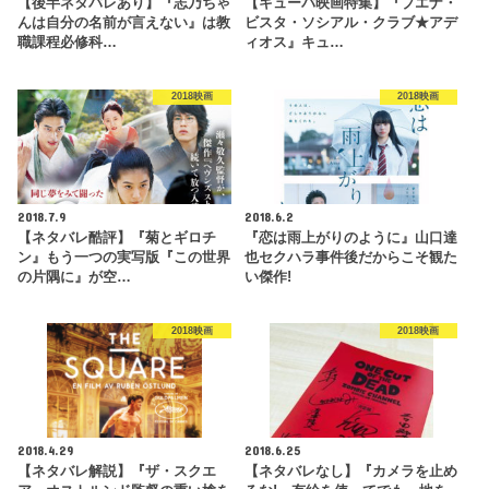
【後半ネタバレあり】『志乃ちゃ
【キューバ映画特集】『ブエナ・
んは自分の名前が言えない』は教
ビスタ・ソシアル・クラブ★アデ
職課程必修科…
ィオス』キュ…
2018映画
2018映画
2018.7.9
2018.6.2
【ネタバレ酷評】『菊とギロチ
『恋は雨上がりのように』山口達
ン』もう一つの実写版『この世界
也セクハラ事件後だからこそ観た
の片隅に』が空…
い傑作!
2018映画
2018映画
2018.4.29
2018.6.25
【ネタバレ解説】『ザ・スクエ
【ネタバレなし】『カメラを止め