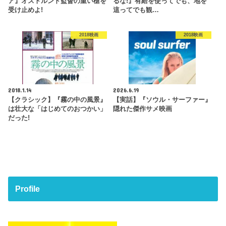
ア』オストルンド監督の重い槍を
るな!』有給を使ってでも、地を
受け止めよ!
這ってでも観…
2018映画
2018映画
2018.1.14
2026.6.19
【クラシック】『霧の中の風景』
【実話】『ソウル・サーファー』
は壮大な「はじめてのおつかい」
隠れた傑作サメ映画
だった!
Profile