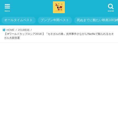
menu
search
オールタイムベスト
ブンブン年間ベスト
死ぬまでに観たい映画1001
HOME
2018映画
【 #ワールドカップロシア2018 】『セネガルの春』光州事件さながら!Netflixで観られるセネ
ガル大統領選