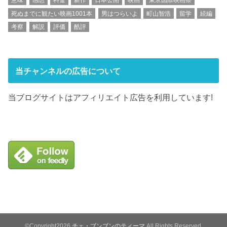
意味
感想
料金
新作
日本公開
映画
東京国際映画祭
死ぬまでに観たい映画1001本
男はつらいよ
町山智浩
留学
続編
考察
解説
評価
酷評
当チャンネルの広告について
当ブログサイトはアフィリエイト広告を利用しています!
©Copyright2026
チェ・ブンブンのティーマ
.All Rights Reserved.