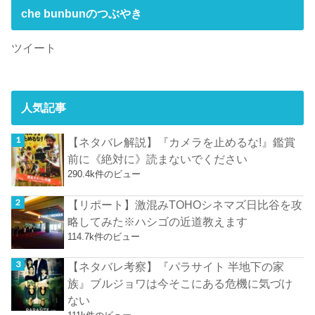
che bunbunのつぶやき
ツイート
人気記事
【ネタバレ解説】『カメラを止めるな!』鑑賞
前に《絶対に》読まないでください
290.4k件のビュー
【リポート】激混みTOHOシネマズ日比谷を攻
略してみた※ハシゴの近道教えます
114.7k件のビュー
【ネタバレ考察】『パラサイト 半地下の家
族』ブルジョワは今そこにある危機に気づけ
ない