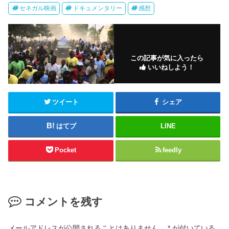
セネガル映画
ドキュメンタリー
感想
この記事が気に入ったら
いいねしよう！
ツイート
シェア
はてブ
LINE
Pocket
feedly
コメントを残す
メールアドレスが公開されることはありません。
*
が付いている