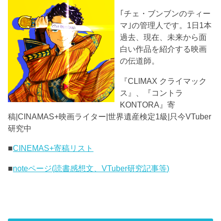
｢チェ・ブンブンのティー
マ｣の管理人です。1日1本
過去、現在、未来から面
白い作品を紹介する映画
の伝道師。
『CLIMAX クライマック
ス』、『コントラ
KONTORA』寄
稿|CINAMAS+映画ライター|世界遺産検定1級|只今VTuber
研究中
■
CINEMAS+寄稿リスト
■
noteページ(読書感想文、VTuber研究記事等)