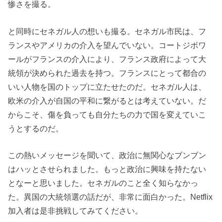
惨さを撮る。
と同時にセネガル人の想いも撮る。セネガル市民は、フ
ランスやアメリカの介入を望んでいない。コートジボワ
ールがフランスの介入により、フランス政府によって大
統領が決められた過去を持つ。フランスにとって都合の
いい人物を国のトップに立たせたのだ。セネガル人は、
欧米の介入が自国の平和に繋がるとは考えていない。だ
からこそ、傷を負っても自分たちの力で国を変えていこ
うとするのだ。
この熱いメッセージを聞いて、政治に無関心なブンブン
はハッとさせられました。もっと政治に興味を持たない
となーと思いました。セネガルのこと全く知らなかっ
た。異国の大統領選の話だが、非常に面白かった。Netflix
加入者は是非挑戦してみてください。