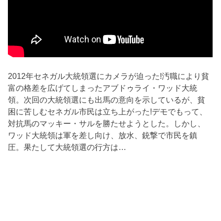
2012年セネガル大統領選にカメラが迫った!汚職により貧
富の格差を広げてしまったアブドゥライ・ワッド大統
領。次回の大統領選にも出馬の意向を示しているが、貧
困に苦しむセネガル市民は立ち上がった!デモでもって、
対抗馬のマッキー・サルを勝たせようとした。しかし、
ワッド大統領は軍を差し向け、放水、銃撃で市民を鎮
圧。果たして大統領選の行方は…