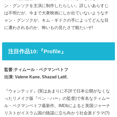
ン・グンソクを主演に制作したらしい。詳しいあらすじ
は不明だが、今まで大衆映画にしか出ていないようなチ
ャン・グンソクが、キム・ギドクの手によってどんな目
に遭わされるのか、怖いもの見たさで観たいぞ!
注目作品10:『Profile』
監督:ティムール・ベクマンベトフ
出演: Valene Kane, Shazad Latif,
『ウォンテッド』(実はあまりに不評で日本公開がなくな
ったリメイク版『ベン・ハー』の監督)で有名なティムー
ル・ベクマンベトフ最新作。IMDbによると英国ジャーナ
リストがイスラム国の陰謀に立ち向かう社会派ドラマ(?)