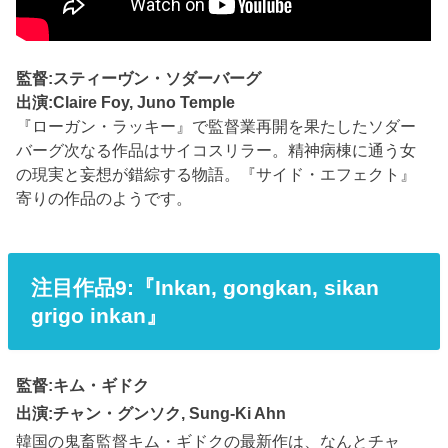
監督:スティーヴン・ソダーバーグ
出演:Claire Foy, Juno Temple
『ローガン・ラッキー』で監督業再開を果たしたソダー
バーグ次なる作品はサイコスリラー。精神病棟に通う女
の現実と妄想が錯綜する物語。『サイド・エフェクト』
寄りの作品のようです。
注目作品9:『Inkan, gongkan, sikan
grigo inkan』
監督:キム・ギドク
出演:チャン・グンソク, Sung-Ki Ahn
韓国の鬼畜監督キム・ギドクの最新作は、なんとチャ