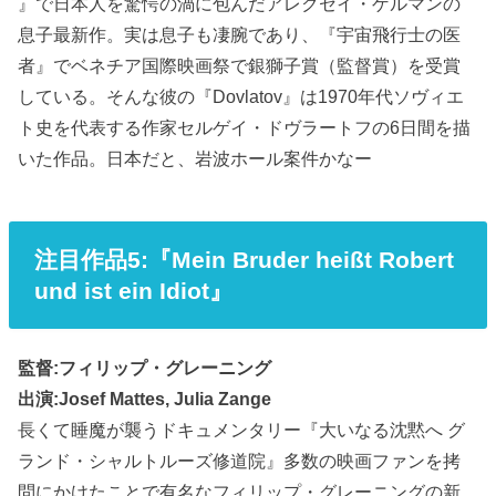
』で日本人を驚愕の渦に包んだアレクセイ・ゲルマンの
息子最新作。実は息子も凄腕であり、『宇宙飛行士の医
者』でベネチア国際映画祭で銀獅子賞（監督賞）を受賞
している。そんな彼の『Dovlatov』は1970年代ソヴィエ
ト史を代表する作家セルゲイ・ドヴラートフの6日間を描
いた作品。日本だと、岩波ホール案件かなー
注目作品5:『Mein Bruder heißt Robert
und ist ein Idiot』
監督:フィリップ・グレーニング
出演:Josef Mattes, Julia Zange
長くて睡魔が襲うドキュメンタリー『大いなる沈黙へ グ
ランド・シャルトルーズ修道院』多数の映画ファンを拷
問にかけたことで有名なフィリップ・グレーニングの新