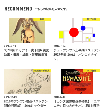
RECOMMEND
こちらの記事も人気です。
映画
2017映画
2015.2.14
2017.7.23
"Ç"87回アカデミー賞予想6:視覚
チェ・ブンブン上半期ベストテン
効果・撮影・編集・音響編集賞
2017発表!1位は「バンコクナイ
ツ」
映画祭＆映画賞
2018映画
2016.12.28
2018.5.10
2016年ブンブン映画ベストテン
【カンヌ国際映画祭特集】『ユマ
(旧作邦画編) 1位は｢サウダー
ニテ』目つきがヤバい!3冠を獲得