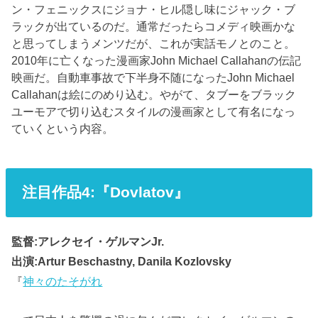
ン・フェニックスにジョナ・ヒル隠し味にジャック・ブ
ラックが出ているのだ。通常だったらコメディ映画かな
と思ってしまうメンツだが、これが実話モノとのこと。
2010年に亡くなった漫画家John Michael Callahanの伝記
映画だ。自動車事故で下半身不随になったJohn Michael
Callahanは絵にのめり込む。やがて、タブーをブラック
ユーモアで切り込むスタイルの漫画家として有名になっ
ていくという内容。
注目作品4:『Dovlatov』
監督:アレクセイ・ゲルマンJr.
出演:Artur Beschastny, Danila Kozlovsky
『
神々のたそがれ