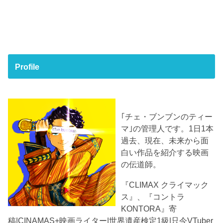
Profile
｢チェ・ブンブンのティー
マ｣の管理人です。1日1本
過去、現在、未来から面
白い作品を紹介する映画
の伝道師。
『CLIMAX クライマック
ス』、『コントラ
KONTORA』寄
稿|CINAMAS+映画ライター|世界遺産検定1級|只今VTuber