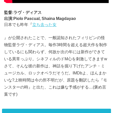
監督:ラヴ・ディアス
出演:Piolo Pascual, Shaina Magdayao
日本でも昨年『
立ち去った女
』が公開されたことで、一般認知されたフィリピンの怪
物監督ラヴ・ディアス。毎作3時間を超える超大作を制作
しているにも関わらず、何故か次の年には新作ができて
いる異常っぷり。シネフィルのドM心を刺激してきますw
さて、そんな彼の新作は、神話を掘り下げたアンチ・ミ
ュージカル、ロックオペラだそうだ。IMDbよ、ほんまか
いな?上映時間は今の所不明だが、原題を翻訳したら『モ
ンスターの時』と出た、これは嫌な予感がする…(褒め言
葉です)