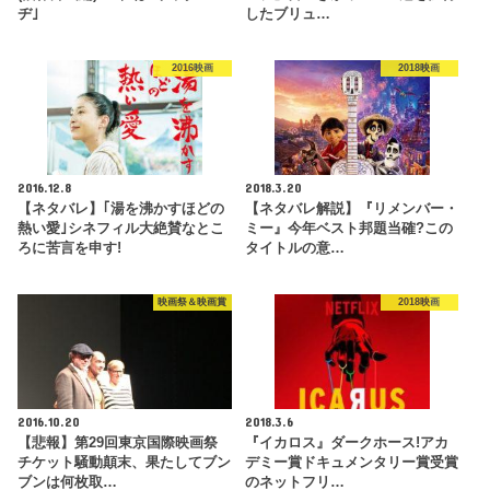
ヂ｣
したブリュ…
2016映画
2018映画
2016.12.8
2018.3.20
【ネタバレ】｢湯を沸かすほどの
【ネタバレ解説】『リメンバー・
熱い愛｣シネフィル大絶賛なとこ
ミー』今年ベスト邦題当確?この
ろに苦言を申す!
タイトルの意…
映画祭＆映画賞
2018映画
2016.10.20
2018.3.6
【悲報】第29回東京国際映画祭
『イカロス』ダークホース!アカ
チケット騒動顛末、果たしてブン
デミー賞ドキュメンタリー賞受賞
ブンは何枚取…
のネットフリ…