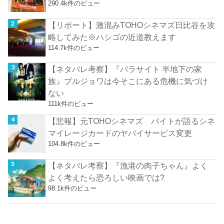
290.4k件のビュー
【リポート】激混みTOHOシネマズ日比谷を攻
略してみた※ハシゴの近道教えます
114.7k件のビュー
【ネタバレ考察】『パラサイト 半地下の家
族』ブルジョワは今そこにある危機に気づけ
ない
111k件のビュー
【悲報】元TOHOシネマズ バイトが語るシネ
マイレージカードのヤバイサービス変更
104.8k件のビュー
【ネタバレ考察】『漁港の肉子ちゃん』よく
よく考えたら恐ろしい映画では?
98.1k件のビュー