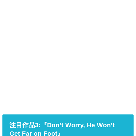
注目作品3:『Don’t Worry, He Won’t
Get Far on Foot』