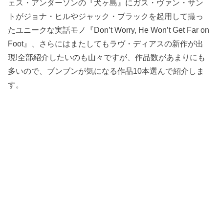
ェス・アンダーソンの『犬ヶ島』にガス・ヴァン・サン
トがジョナ・ヒルやジャック・ブラックを起用して撮っ
たユニークな実話モノ『Don’t Worry, He Won’t Get Far on
Foot』、さらにはまたしてもラヴ・ディアスの新作が出
現!全部紹介したいのも山々ですが、作品数があまりにも
多いので、ブンブンが気になる作品10本選んで紹介しま
す。