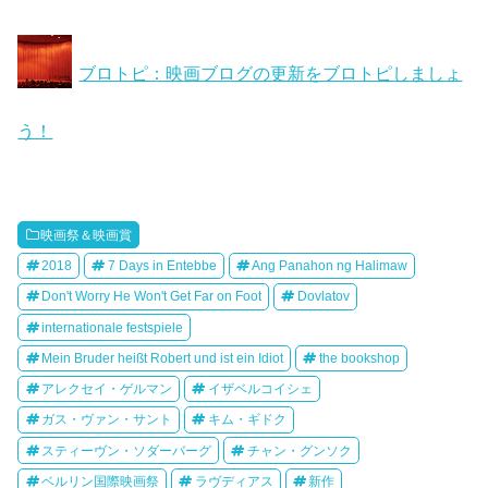
ブロトピ：映画ブログの更新をブロトピしましょ
う！
映画祭＆映画賞
2018
7 Days in Entebbe
Ang Panahon ng Halimaw
Don't Worry He Won't Get Far on Foot
Dovlatov
internationale festspiele
Mein Bruder heißt Robert und ist ein Idiot
the bookshop
アレクセイ・ゲルマン
イザベルコイシェ
ガス・ヴァン・サント
キム・ギドク
スティーヴン・ソダーバーグ
チャン・グンソク
ベルリン国際映画祭
ラヴディアス
新作