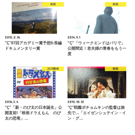
映画
映画
2015.2.16
2014.9.1
"Ç"87回アカデミー賞予想8:長編
”Ç"「ウィークエンドはパリで」
ドキュメンタリー賞
公開間近！老夫婦の青春をもう一
度
2016映画
映画
2016.3.4
2015.10.12
"Ç"「新・のび太の日本誕生」公
"Ç"戦艦ポチョムキンの監督は旅
開直前!「映画ドラえもん のび
先で...「エイゼンシュテイン・イ
太の恐竜」…
ン・グ…