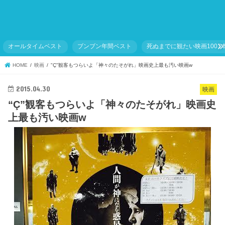
オールタイムベスト
ブンブン年間ベスト
死ぬまでに観たい映画1001
HOME
映画
"Ç"観客もつらいよ「神々のたそがれ」映画史上最も汚い映画w
2015.04.30
映画
“Ç”観客もつらいよ「神々のたそがれ」映画史
上最も汚い映画w