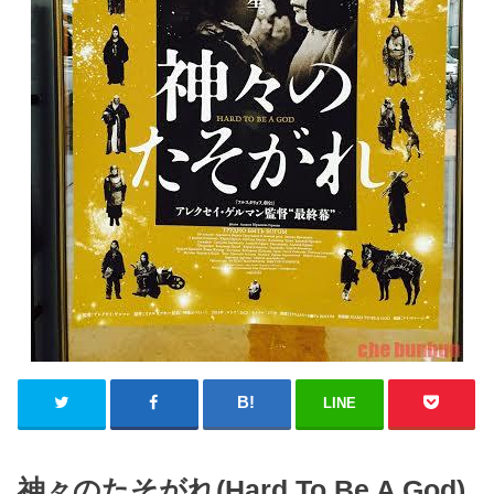
LINE
神々のたそがれ(Hard To Be A God)