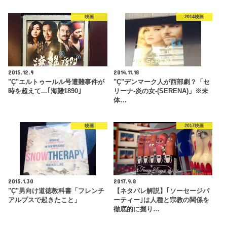
映画
2014映画
2015.12.9
2014.11.18
"Ç"エルトゥールル号遭難事件が
"Ç"デンマーク人が西部劇？「セ
時を超えて...｢海難1890｣
リーナ-炎の女-(SERENA)」※未
体…
映画
2017映画
2015.1.30
2017.9.8
"Ç"男向け道徳教科書「フレンチ
【ネタバレ解説】｢ソーセージパ
アルプスで起きたこと」
ーティー｣は人種と宗教の関係を
徹底的に掘り…