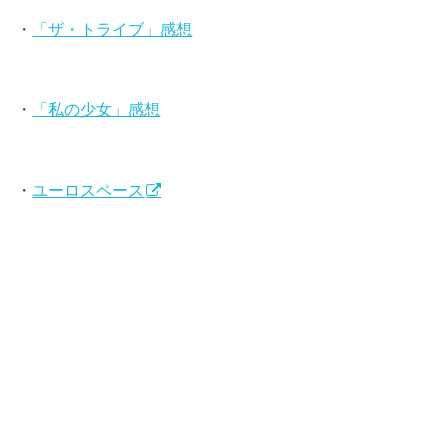
・
「ザ・トライブ」感想
・
「私の少女」感想
・
ユーロスペース