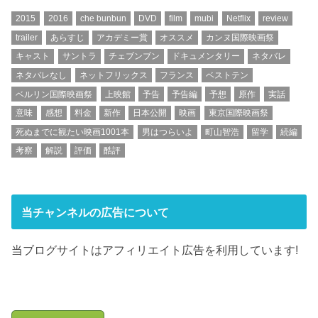
2015
2016
che bunbun
DVD
film
mubi
Netflix
review
trailer
あらすじ
アカデミー賞
オススメ
カンヌ国際映画祭
キャスト
サントラ
チェブンブン
ドキュメンタリー
ネタバレ
ネタバレなし
ネットフリックス
フランス
ベストテン
ベルリン国際映画祭
上映館
予告
予告編
予想
原作
実話
意味
感想
料金
新作
日本公開
映画
東京国際映画祭
死ぬまでに観たい映画1001本
男はつらいよ
町山智浩
留学
続編
考察
解説
評価
酷評
当チャンネルの広告について
当ブログサイトはアフィリエイト広告を利用しています!