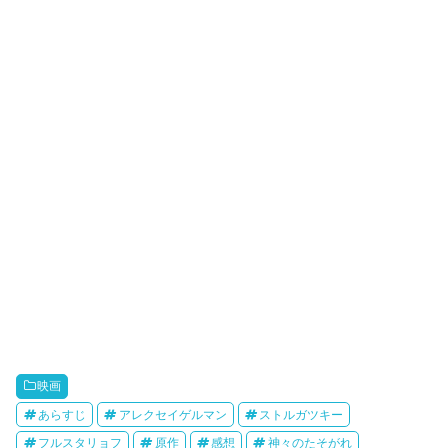
映画
あらすじ
アレクセイゲルマン
ストルガツキー
フルスタリョフ
原作
感想
神々のたそがれ