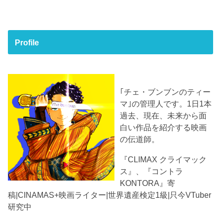
Profile
｢チェ・ブンブンのティー
マ｣の管理人です。1日1本
過去、現在、未来から面
白い作品を紹介する映画
の伝道師。
『CLIMAX クライマック
ス』、『コントラ
KONTORA』寄
稿|CINAMAS+映画ライター|世界遺産検定1級|只今VTuber
研究中