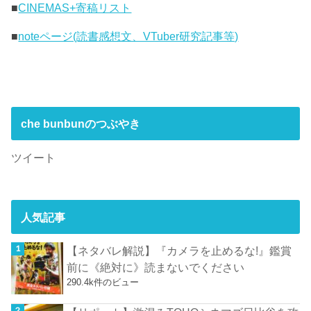
■
CINEMAS+寄稿リスト
■
noteページ(読書感想文、VTuber研究記事等)
che bunbunのつぶやき
ツイート
人気記事
【ネタバレ解説】『カメラを止めるな!』鑑賞
前に《絶対に》読まないでください
290.4k件のビュー