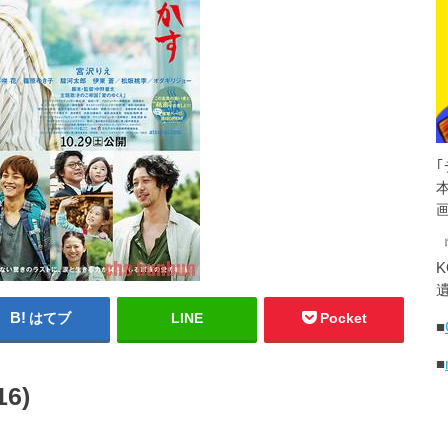
K
遺
はてブ
LINE
Pocket
■
■
6)