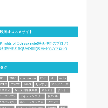
映画オススメサイト
Knights of Odessa note(映画仲間のブログ)
鉄腸野郎Z-SQUAD!!!!!(映画仲間のブログ)
タグ
2015
2016
che bunbun
DVD
film
mubi
etflix
review
trailer
あらすじ
アカデミー賞
オススメ
カンヌ国際映画祭
キャスト
サントラ
チェブンブン
ドキュメンタリー
ネタバレ
ネタバレなし
ネットフリックス
フランス
ベストテン
ベルリン国際映画祭
上映館
予告