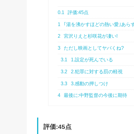
0.1
評価:45点
1
｢湯を沸かすほどの熱い愛｣あら
2
宮沢りえと杉咲花が凄い!
3
ただし映画としてヤバくね?
3.1
1.設定が死んでいる
3.2
2.犯罪に対する罰の軽視
3.3
3.感動の押しつけ
4
最後に:中野監督の今後に期待
評価:45点