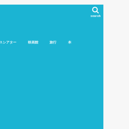
search
スシアター
映画館
旅行
本