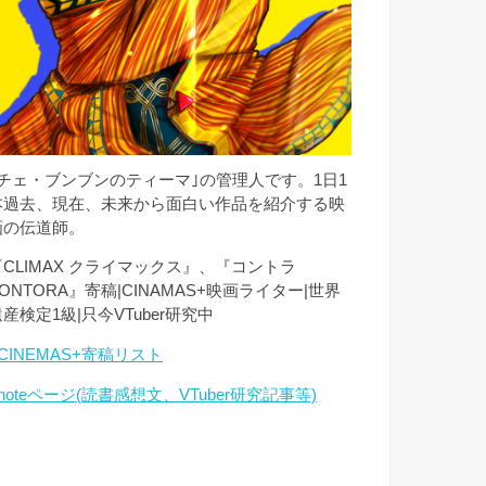
｢チェ・ブンブンのティーマ｣の管理人です。1日1
本過去、現在、未来から面白い作品を紹介する映
画の伝道師。
『CLIMAX クライマックス』、『コントラ
ONTORA』寄稿|CINAMAS+映画ライター|世界
産検定1級|只今VTuber研究中
CINEMAS+寄稿リスト
noteページ(読書感想文、VTuber研究記事等)