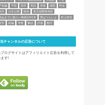
予告編
予想
原作
実話
意味
感想
料金
新作
日本公開
映画
東京国際映画祭
死ぬまでに観たい映画1001本
男はつらいよ
町山智浩
留学
続編
考察
解説
評価
酷評
当チャンネルの広告について
当ブログサイトはアフィリエイト広告を利用して
います!