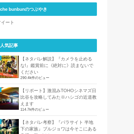
che bunbunのつぶやき
ツイート
人気記事
【ネタバレ解説】『カメラを止める
な!』鑑賞前に《絶対に》読まないで
ください
290.4k件のビュー
【リポート】激混みTOHOシネマズ日
比谷を攻略してみた※ハシゴの近道教
えます
114.7k件のビュー
【ネタバレ考察】『パラサイト 半地
下の家族』ブルジョワは今そこにある