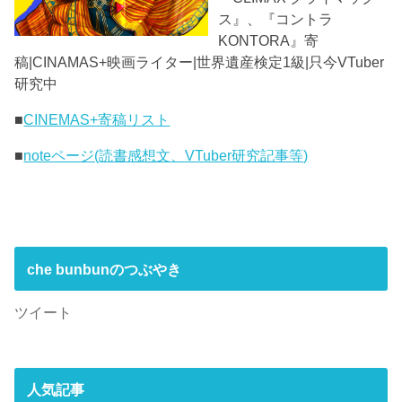
ス』、『コントラ
KONTORA』寄
稿|CINAMAS+映画ライター|世界遺産検定1級|只今VTuber
研究中
■
CINEMAS+寄稿リスト
■
noteページ(読書感想文、VTuber研究記事等)
che bunbunのつぶやき
ツイート
人気記事