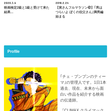
2020.3.6
2018.2.24
映画検定2級と1級と受けて来た
【寅さんフルマラソン㊷】｢男は
結果...
つらいよ ぼくの伯父さん｣満男編
始まる
Profile
｢チェ・ブンブンのティー
マ｣の管理人です。1日1本
過去、現在、未来から面
白い作品を紹介する映画
の伝道師。
『CLIMAX クライマック