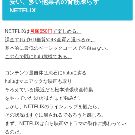
安い、多い他業者の背筋凍らす
NETFLIX
NETFLIXは
月額650円
で楽しめる。
課金すればHD画質や4K画質と選べるが、
基本的に最低のベーシックコースで不自由ない。
この点で既にhulu危機である。
コンテンツ量自体は流石にhuluに劣る。
huluはマニアックな映画も取り
そろえている(最近だと松本清張映画特集
をやっていた)のがまだまだ強みだ。
しかし、NETFLIXのラインナップを観たら、
その状況はすぐに崩されるであろうと感じる。
まず、NETFLIXは自ら映画やドラマの製作に携わってい
るのだ。