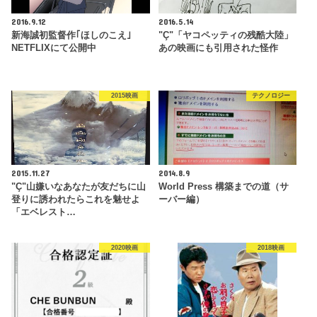
2016.9.12
2016.5.14
新海誠初監督作｢ほしのこえ｣
"Ç"「ヤコペッティの残酷大陸」
NETFLIXにて公開中
あの映画にも引用された怪作
2015映画
テクノロジー
2015.11.27
2014.8.9
"Ç"山嫌いなあなたが友だちに山
World Press 構築までの道（サ
登りに誘われたらこれを魅せよ
ーバー編）
「エベレスト…
2020映画
2018映画