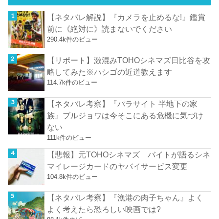
【ネタバレ解説】『カメラを止めるな!』鑑賞
前に《絶対に》読まないでください
290.4k件のビュー
【リポート】激混みTOHOシネマズ日比谷を攻
略してみた※ハシゴの近道教えます
114.7k件のビュー
【ネタバレ考察】『パラサイト 半地下の家
族』ブルジョワは今そこにある危機に気づけ
ない
111k件のビュー
【悲報】元TOHOシネマズ バイトが語るシネ
マイレージカードのヤバイサービス変更
104.8k件のビュー
【ネタバレ考察】『漁港の肉子ちゃん』よく
よく考えたら恐ろしい映画では?