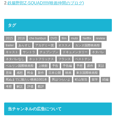
2.
鉄腸野郎Z-SQUAD!!!!!(映画仲間のブログ)
タグ
2015
2016
che bunbun
DVD
film
mubi
Netflix
review
trailer
あらすじ
アカデミー賞
オススメ
カンヌ国際映画祭
キャスト
サントラ
チェブンブン
ドキュメンタリー
ネタバレ
ネタバレなし
ネットフリックス
フランス
ベストテン
ベルリン国際映画祭
上映館
予告
予告編
予想
原作
実話
意味
感想
料金
新作
日本公開
映画
東京国際映画祭
死ぬまでに観たい映画1001本
男はつらいよ
町山智浩
留学
続編
考察
解説
評価
酷評
当チャンネルの広告について