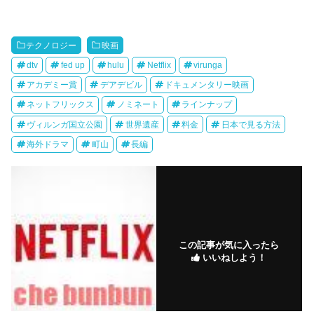
テクノロジー
映画
dtv
fed up
hulu
Netflix
virunga
アカデミー賞
デアデビル
ドキュメンタリー映画
ネットフリックス
ノミネート
ラインナップ
ヴィルンガ国立公園
世界遺産
料金
日本で見る方法
海外ドラマ
町山
長編
この記事が気に入ったら
いいねしよう！