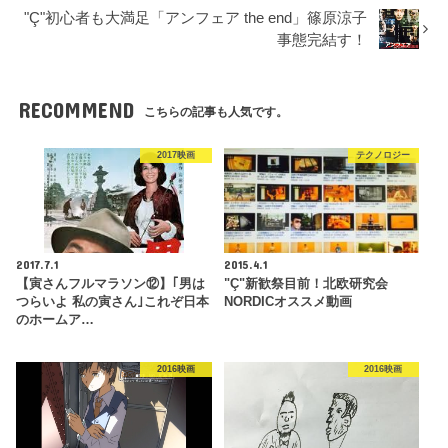
"Ç"初心者も大満足「アンフェア the end」篠原涼子
事態完結す！
RECOMMEND
こちらの記事も人気です。
2017映画
テクノロジー
2017.7.1
2015.4.1
【寅さんフルマラソン⑫】｢男は
"Ç"新歓祭目前！北欧研究会
つらいよ 私の寅さん｣これぞ日本
NORDICオススメ動画
のホームア…
2016映画
2016映画