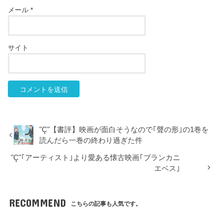
メール
*
サイト
"Ç"【書評】映画が面白そうなので｢聲の形｣の1巻を
読んだら一巻の終わり過ぎた件
"Ç"｢アーティスト｣より愛ある懐古映画｢ブランカニ
エベス｣
RECOMMEND
こちらの記事も人気です。