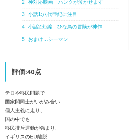
2
神対応映画 ハンクが泣かせます
3
小話1:八代亜紀に注目
4
小話2:短編 ひな鳥の冒険が神作
5
おまけ…シーマン
評価:40点
テロや移民問題で
国家間同士がいがみ合い
個人主義に走り、
国の中でも
移民排斥運動が強まり、
イギリスのEU離脱