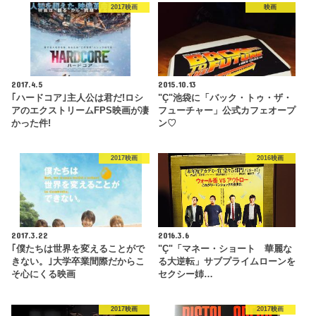
2017映画
映画
2017.4.5
2015.10.13
｢ハードコア｣主人公は君だ!ロシ
"Ç"池袋に「バック・トゥ・ザ・
アのエクストリームFPS映画が凄
フューチャー」公式カフェオープ
かった件!
ン♡
2017映画
2016映画
2017.3.22
2016.3.6
｢僕たちは世界を変えることがで
"Ç"「マネー・ショート 華麗な
きない。｣大学卒業間際だからこ
る大逆転」サブプライムローンを
そ心にくる映画
セクシー姉…
2017映画
2017映画