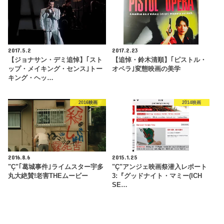
2017.5.2
2017.2.23
【ジョナサン・デミ追悼】｢スト
【追悼・鈴木清順】｢ピストル・
ップ・メイキング・センス｣トー
オペラ｣変態映画の美学
キング・ヘッ…
2016映画
2014映画
2016.8.6
2015.1.25
"Ç"｢葛城事件｣ライムスター宇多
"Ç"アンジェ映画祭潜入レポート
丸大絶賛!老害THEムービー
3:『グッドナイト・マミー(ICH
SE…