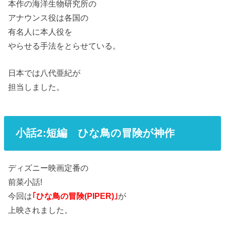
本作の海洋生物研究所の
アナウンス役は各国の
有名人に本人役を
やらせる手法をとらせている。
日本では八代亜紀が
担当しました。
小話2:短編 ひな鳥の冒険が神作
ディズニー映画定番の
前菜小話!
今回は
｢ひな鳥の冒険(PIPER)｣
が
上映されました。