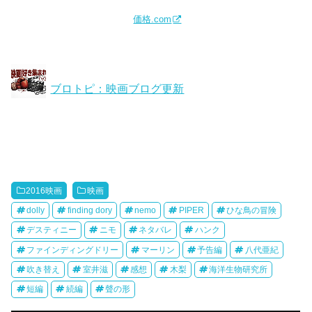
価格.com
ブロトピ：映画ブログ更新
2016映画
映画
dolly
finding dory
nemo
PIPER
ひな鳥の冒険
デスティニー
ニモ
ネタバレ
ハンク
ファインディングドリー
マーリン
予告編
八代亜紀
吹き替え
室井滋
感想
木梨
海洋生物研究所
短編
続編
聲の形