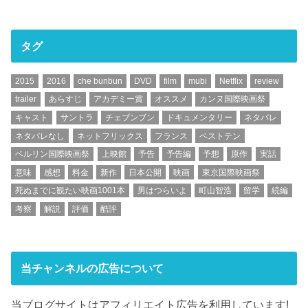
タグ
2015
2016
che bunbun
DVD
film
mubi
Netflix
review
trailer
あらすじ
アカデミー賞
オススメ
カンヌ国際映画祭
キャスト
サントラ
チェブンブン
ドキュメンタリー
ネタバレ
ネタバレなし
ネットフリックス
フランス
ベストテン
ベルリン国際映画祭
上映館
予告
予告編
予想
原作
実話
意味
感想
料金
新作
日本公開
映画
東京国際映画祭
死ぬまでに観たい映画1001本
男はつらいよ
町山智浩
留学
続編
考察
解説
評価
酷評
当チャンネルの広告について
当ブログサイトはアフィリエイト広告を利用しています!