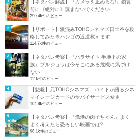
【ネタバレ解説】『カメラを止めるな!』鑑賞
前に《絶対に》読まないでください
290.4k件のビュー
【リポート】激混みTOHOシネマズ日比谷を攻
略してみた※ハシゴの近道教えます
114.7k件のビュー
【ネタバレ考察】『パラサイト 半地下の家
族』ブルジョワは今そこにある危機に気づけ
ない
111k件のビュー
【悲報】元TOHOシネマズ バイトが語るシネ
マイレージカードのヤバイサービス変更
104.8k件のビュー
【ネタバレ考察】『漁港の肉子ちゃん』よく
よく考えたら恐ろしい映画では?
98.1k件のビュー