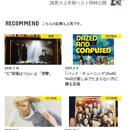
諸悪※上半期ベスト同時公開
RECOMMEND
こちらの記事も人気です。
映画
2017映画
2015.7.16
2017.5.5
”Ç”現場はつらいよ「突撃」
｢バッド・チューニング｣GotG
Vol2が楽しみでたまらない方に
贈る至福
2017映画
2016映画