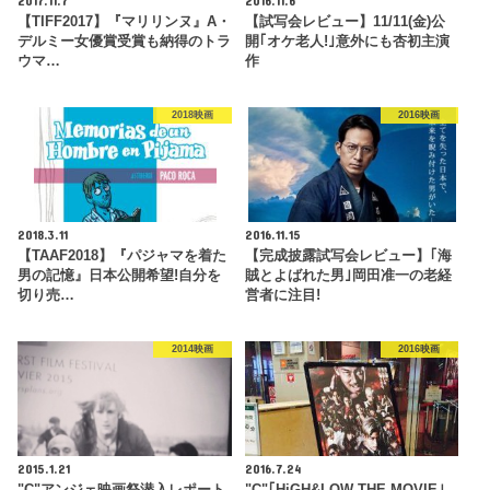
2017.11.7
2016.11.6
【TIFF2017】『マリリンヌ』A・
【試写会レビュー】11/11(金)公
デルミー女優賞受賞も納得のトラ
開｢オケ老人!｣意外にも杏初主演
ウマ…
作
2018映画
2016映画
2018.3.11
2016.11.15
【TAAF2018】『パジャマを着た
【完成披露試写会レビュー】｢海
男の記憶』日本公開希望!自分を
賊とよばれた男｣岡田准一の老経
切り売…
営者に注目!
2014映画
2016映画
2015.1.21
2016.7.24