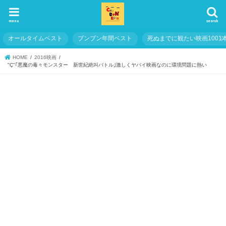
menu
search
オールタイムベスト
ブンブン年間ベスト
死ぬまでに観たい映画1001
HOME
2016映画
"Ç"｢悪魔の毒々モンスター 新世紀絶叫バトル｣激しくヤバイ映画なのに環境問題に熱い