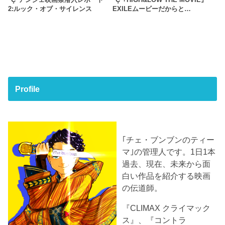
"Ç"アンジェ映画祭潜入レポート
"Ç"｢HiGH&LOW THE MOVIE｣
2:ルック・オブ・サイレンス
EXILEムービーだからと…
Profile
｢チェ・ブンブンのティー
マ｣の管理人です。1日1本
過去、現在、未来から面
白い作品を紹介する映画
の伝道師。
『CLIMAX クライマック
ス』、『コントラ