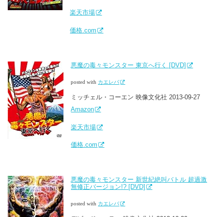
楽天市場
価格.com
悪魔の毒々モンスター 東京へ行く [DVD]
posted with
カエレバ
ミッチェル・コーエン 映像文化社 2013-09-27
Amazon
楽天市場
価格.com
悪魔の毒々モンスター 新世紀絶叫バトル 超過激
無修正バージョン!? [DVD]
posted with
カエレバ