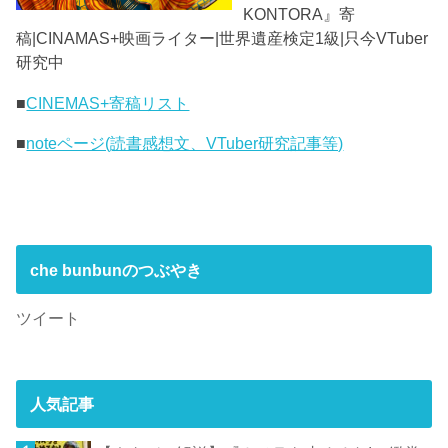
KONTORA』寄
稿|CINAMAS+映画ライター|世界遺産検定1級|只今VTuber
研究中
■
CINEMAS+寄稿リスト
■
noteページ(読書感想文、VTuber研究記事等)
che bunbunのつぶやき
ツイート
人気記事