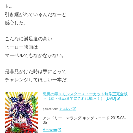
｣に
引き継がれているんだなーと
感心した。
こんなに満足度の高い
ヒーロー映画は
マーベルでもなかなかない。
是非見かけた時は手にとって
チャレンジしてほしい一本だ。
悪魔の毒々モンスター＜ノーカット無修正完全版
＞（続・死ぬまでにこれは観ろ！） [DVD]
posted with
カエレバ
アンドリー・マランダ キングレコード 2015-08-
05
Amazon