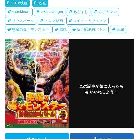
2016映画
映画
kabukiman
toxic avenger
あらすじ
カブキマン
サウスパーク
トロマ映画
ロイド・カウフマン
悪魔の毒々モンスター
感想
新世紀絶叫バトル
続編
この記事が気に入ったら
いいねしよう！