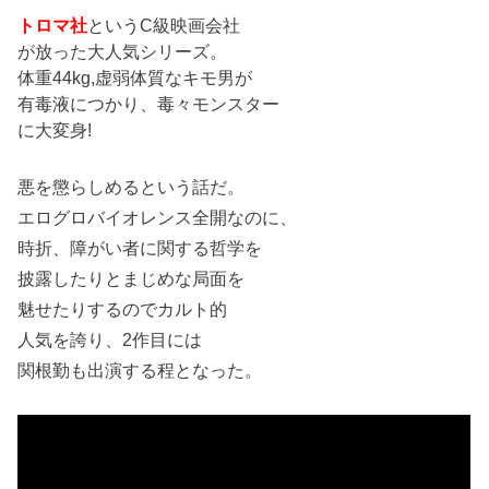
トロマ社
というC級映画会社
が放った大人気シリーズ。
体重44kg,虚弱体質なキモ男が
有毒液につかり、毒々モンスター
に大変身!
悪を懲らしめるという話だ。
エログロバイオレンス全開なのに、
時折、障がい者に関する哲学を
披露したりとまじめな局面を
魅せたりするのでカルト的
人気を誇り、2作目には
関根勤も出演する程となった。