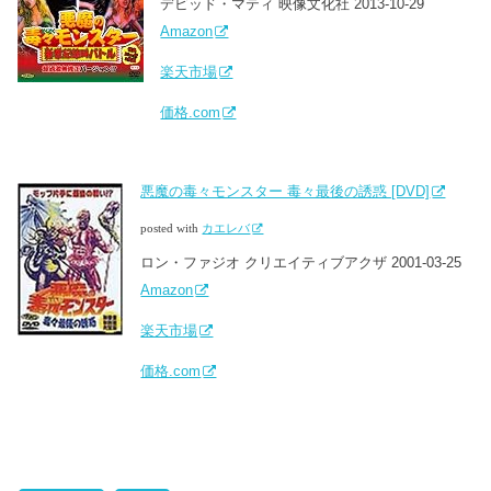
デビッド・マティ 映像文化社 2013-10-29
Amazon
楽天市場
価格.com
悪魔の毒々モンスター 毒々最後の誘惑 [DVD]
posted with
カエレバ
ロン・ファジオ クリエイティブアクザ 2001-03-25
Amazon
楽天市場
価格.com