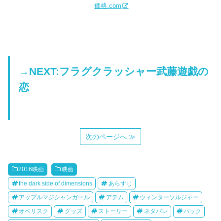
価格.com
→NEXT:フラグクラッシャー武藤遊戯の
恋
次のページへ ≫
2016映画
映画
the dark side of dimensions
あらすじ
アップルマジシャンガール
アテム
ウィンターソルジャー
オベリスク
グッズ
ストーリー
ネタバレ
パック