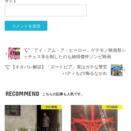
サイト
"Ç"「アイ・アム・ア・ヒーロー」ゲテモノ映画祭シ
ッチェス等を制したのも納得傑作ゾンビ映画
"Ç"【ネタバレ解説】「ズートピア」実はガチな警官
バディもの!侮るなかれ
RECOMMEND
こちらの記事も人気です。
2017映画
2016映画