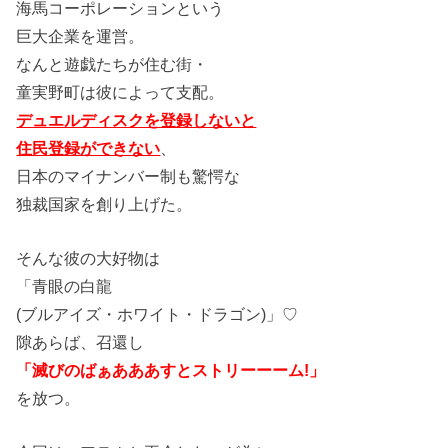
海馬コーポレーションという
巨大企業を運営。
なんと遊戯たちが住む街・
童実野町は彼によって支配。
デュエルディスクを登録しないと
住民登録ができない
、
日本のマイナンバー制も驚愕な
独裁国家を創り上げた。
そんな彼の大好物は
「青眼の白龍
(ブルアイズ・ホワイト・ドラゴン)」♡
隙あらば、召還し
「滅びのばぁあああすとストリーーーム!」
を放つ。