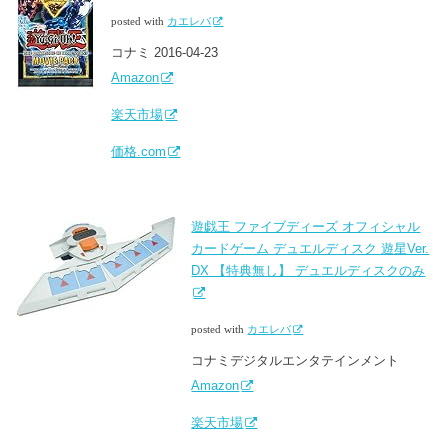
posted with
カエレバ
コナミ 2016-04-23
Amazon
楽天市場
価格.com
遊戯王 ファイブディーズ オフィシャル
カードゲーム デュエルディスク 遊星Ver.
DX 【特典無し】 デュエルディスクのみ
posted with
カエレバ
コナミデジタルエンタテインメント
Amazon
楽天市場