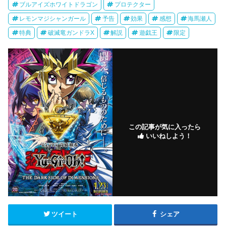
ブルアイズホワイトドラゴン
プロテクター
レモンマジシャンガール
予告
効果
感想
海馬瀬人
特典
破滅竜ガンドラX
解説
遊戯王
限定
この記事が気に入ったら
いいねしよう！
ツイート
シェア