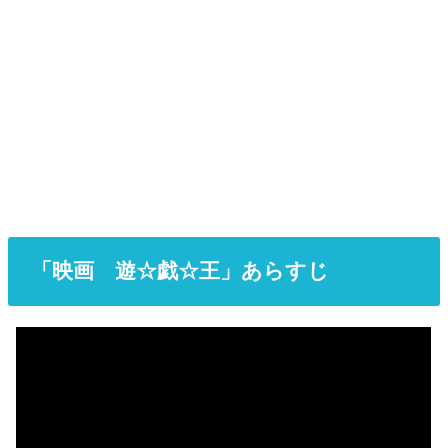
「映画 遊☆戯☆王」あらすじ