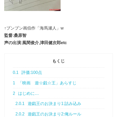
↑ブンブン画伯作「海馬瀬人」w
監督:桑原智
声の出演:風間俊介,津田健次郎etc
もくじ
0.1
評価:100点
1
「映画 遊☆戯☆王」あらすじ
2
はじめに…
2.0.1
遊戯王のお決まり1:詰み込み
2.0.2
遊戯王のお決まり2:俺ルール