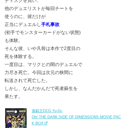
ディスクを買い、
他のデュエリストが毎回チートを
使うのに、彼だけが
正当にデュエルし
手札事故
(初手でモンスターカードがない状態)
も体験。
そんな彼、いや凡骨は本作で2度目の
死を体験する。
一度目は、マリクとの闇のデュエルで
力尽き死亡。今回は次元の狭間に
転送されて死亡した。
しかし、なんだかんだで死者蘇生を
果たす。
遊戯王OCG Yu-Gi-
Oh! THE DARK SIDE OF DIMENSIONS MOVIE PAC
K BOX