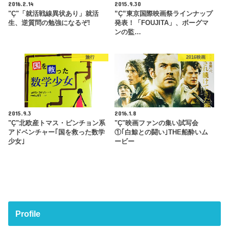
2016.2.14
2015.9.30
"Ç"「就活戦線異状あり」就活
”Ç”東京国際映画祭ラインナップ
生、逆質問の勉強になるぞ!
発表！「FOUJITA」、ボーグマ
ンの監…
旅行
2016映画
2015.9.3
2016.1.8
"Ç"北欧産トマス・ピンチョン系
"Ç"映画ファンの集い試写会
アドベンチャー｢国を救った数学
①｢白鯨との闘い｣THE船酔いム
少女｣
ービー
Profile