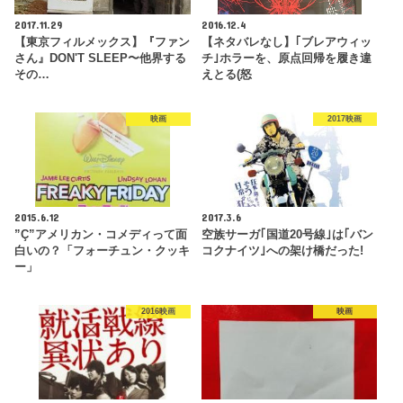
2017.11.29
2016.12.4
【東京フィルメックス】『ファン
【ネタバレなし】｢ブレアウィッ
さん』DON'T SLEEP〜他界する
チ｣ホラーを、原点回帰を履き違
その…
えとる(怒
映画
2017映画
2015.6.12
2017.3.6
”Ç”アメリカン・コメディって面
空族サーガ｢国道20号線｣は｢バン
白いの？「フォーチュン・クッキ
コクナイツ｣への架け橋だった!
ー」
2016映画
映画