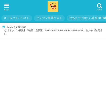
menu
search
オールタイムベスト
ブンブン年間ベスト
死ぬまでに観たい映画1001
HOME
2016映画
"Ç"【ネタバレ解説】「映画 遊戯王 THE DARK SIDE OF DIMENSIONS」主人公は海馬瀬
人!