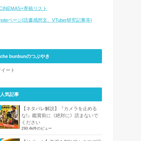
CINEMAS+寄稿リスト
noteページ(読書感想文、VTuber研究記事等)
che bunbunのつぶやき
ツイート
人気記事
【ネタバレ解説】『カメラを止める
な!』鑑賞前に《絶対に》読まないで
ください
290.4k件のビュー