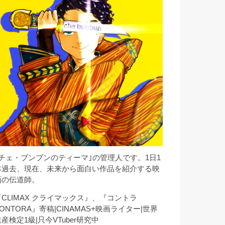
｢チェ・ブンブンのティーマ｣の管理人です。1日1
本過去、現在、未来から面白い作品を紹介する映
画の伝道師。
『CLIMAX クライマックス』、『コントラ
ONTORA』寄稿|CINAMAS+映画ライター|世界
産検定1級|只今VTuber研究中