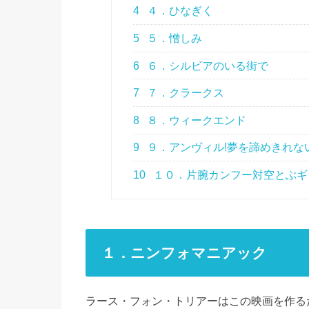
4
４．ひなぎく
5
５．憎しみ
6
６．シルビアのいる街で
7
７．クラークス
8
８．ウィークエンド
9
９．アンヴィル!夢を諦めきれな
10
１０．片腕カンフー対空とぶギ
１．ニンフォマニアック
ラース・フォン・トリアーはこの映画を作る