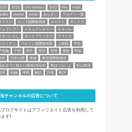
2015
2016
che bunbun
DVD
film
mubi
etflix
review
trailer
あらすじ
アカデミー賞
オススメ
カンヌ国際映画祭
キャスト
サントラ
チェブンブン
ドキュメンタリー
ネタバレ
ネタバレなし
ネットフリックス
フランス
ベストテン
ベルリン国際映画祭
上映館
予告
予告編
予想
原作
実話
意味
感想
料金
新作
日本公開
映画
東京国際映画祭
死ぬまでに観たい映画1001本
男はつらいよ
町山智浩
留学
続編
考察
解説
評価
酷評
当チャンネルの広告について
当ブログサイトはアフィリエイト広告を利用して
います!