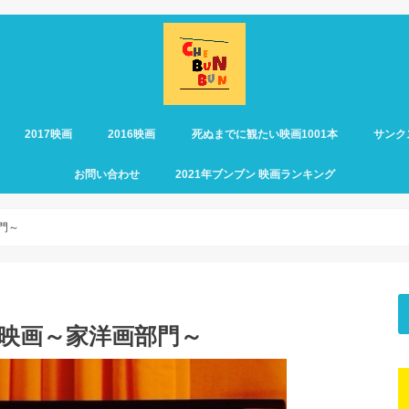
2017映画
2016映画
死ぬまでに観たい映画1001本
サンク
お問い合わせ
2021年ブンブン 映画ランキング
部門～
10映画～家洋画部門～