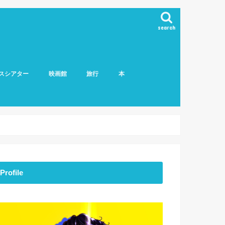
search
スシアター
映画館
旅行
本
Profile