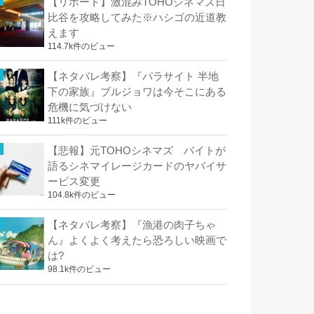
【リポート】激混みTOHOシネマズ日
比谷を攻略してみた※ハシゴの近道教
えます
114.7k件のビュー
【ネタバレ考察】『パラサイト 半地
下の家族』ブルジョワは今そこにある
危機に気づけない
111k件のビュー
【悲報】元TOHOシネマズ バイトが
語るシネマイレージカードのヤバイサ
ービス変更
104.8k件のビュー
【ネタバレ考察】『漁港の肉子ちゃ
ん』よくよく考えたら恐ろしい映画で
は?
98.1k件のビュー