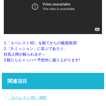
1.「エベレスト3D」を観てからの鑑賞推奨!
2.「X-ミッション」に並ぶであろう、
狂気人間が観られるぞ～
3.観たらヒャッハー予想外に盛り上がります!
関連項目
・
「エベレスト3D」感想