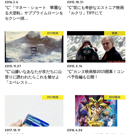
2016.3.6
2015.10.31
"Ç"「マネー・ショート 華麗な
"Ç"世にも奇妙なエストニア映画
る大逆転」サブプライムローンを
「ルクリ」TIFFにて
セクシー姉…
2015映画
映画
2015.11.27
2015.5.14
"Ç"山嫌いなあなたが友だちに山
"Ç"カンヌ映画祭2015開幕！コン
登りに誘われたらこれを魅せよ
ペ予告編も公開！
「エベレスト…
2017映画
2016映画
2017.10.11
2016.4.26