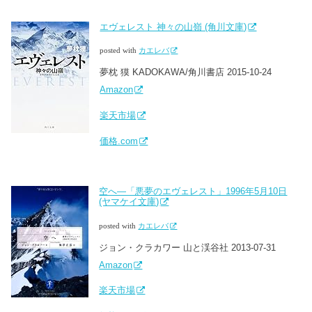
エヴェレスト 神々の山嶺 (角川文庫)
posted with
カエレバ
夢枕 獏 KADOKAWA/角川書店 2015-10-24
Amazon
楽天市場
価格.com
空へ―「悪夢のエヴェレスト」1996年5月10日
(ヤマケイ文庫)
posted with
カエレバ
ジョン・クラカワー 山と渓谷社 2013-07-31
Amazon
楽天市場