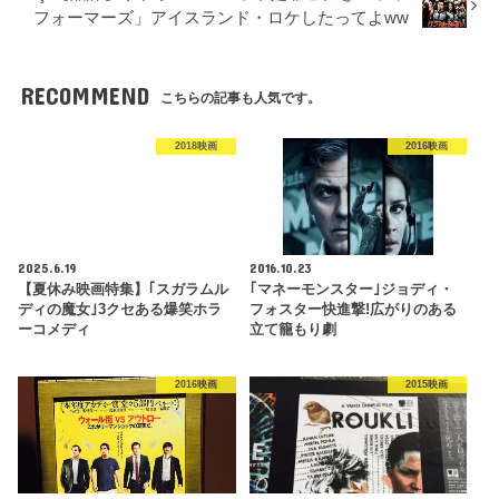
フォーマーズ」アイスランド・ロケしたってよww
RECOMMEND
こちらの記事も人気です。
2018映画
2016映画
2025.6.19
2016.10.23
【夏休み映画特集】｢スガラムル
｢マネーモンスター｣ジョディ・
ディの魔女｣3クセある爆笑ホラ
フォスター快進撃!広がりのある
ーコメディ
立て籠もり劇
2016映画
2015映画