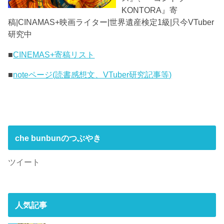
KONTORA』寄
稿|CINAMAS+映画ライター|世界遺産検定1級|只今VTuber
研究中
■
CINEMAS+寄稿リスト
■
noteページ(読書感想文、VTuber研究記事等)
che bunbunのつぶやき
ツイート
人気記事