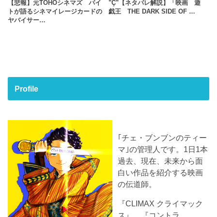
【悲報】元TOHOシネマズ バイ
"Ç"【ネタバレ解説】「映画 遊
トが語るシネマイレージカードの
戯王 THE DARK SIDE OF …
ヤバイサー…
Profile
｢チェ・ブンブンのティー
マ｣の管理人です。1日1本
過去、現在、未来から面
白い作品を紹介する映画
の伝道師。
『CLIMAX クライマック
ス』、『コントラ