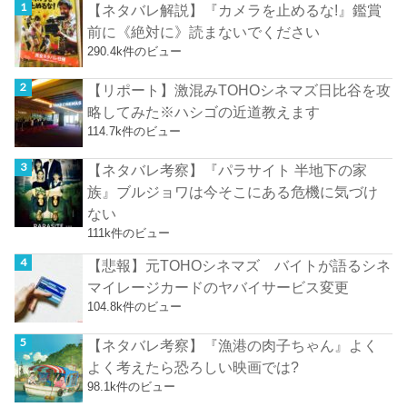
【ネタバレ解説】『カメラを止めるな!』鑑賞
前に《絶対に》読まないでください
290.4k件のビュー
【リポート】激混みTOHOシネマズ日比谷を攻
略してみた※ハシゴの近道教えます
114.7k件のビュー
【ネタバレ考察】『パラサイト 半地下の家
族』ブルジョワは今そこにある危機に気づけ
ない
111k件のビュー
【悲報】元TOHOシネマズ バイトが語るシネ
マイレージカードのヤバイサービス変更
104.8k件のビュー
【ネタバレ考察】『漁港の肉子ちゃん』よく
よく考えたら恐ろしい映画では?
98.1k件のビュー