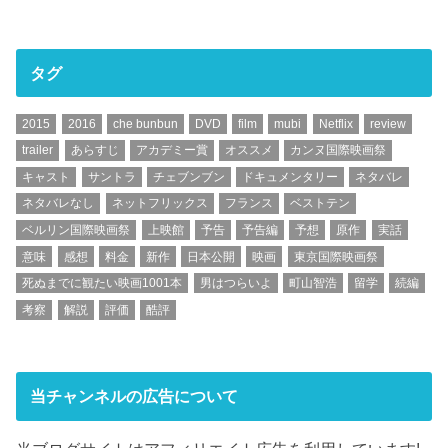
タグ
2015
2016
che bunbun
DVD
film
mubi
Netflix
review
trailer
あらすじ
アカデミー賞
オススメ
カンヌ国際映画祭
キャスト
サントラ
チェブンブン
ドキュメンタリー
ネタバレ
ネタバレなし
ネットフリックス
フランス
ベストテン
ベルリン国際映画祭
上映館
予告
予告編
予想
原作
実話
意味
感想
料金
新作
日本公開
映画
東京国際映画祭
死ぬまでに観たい映画1001本
男はつらいよ
町山智浩
留学
続編
考察
解説
評価
酷評
当チャンネルの広告について