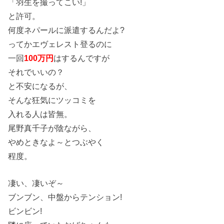
「羽生を撮ってこい!」
と許可。
何度ネパールに派遣するんだよ?
ってかエヴェレスト登るのに
一回
100万円
はするんですが
それでいいの？
と不安になるが、
そんな狂気にツッコミを
入れる人は皆無。
尾野真千子が陰ながら、
やめときなよ～とつぶやく
程度。
凄い、凄いぞ～
ブンブン、中盤からテンション!
ビンビン!