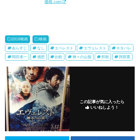
価格.com
2016映画
映画
あらすじ
なし
エベレスト
エヴェレスト
ネタバレ
岡田准一
感想
比較
神々の山嶺
邦画
阿部寛
この記事が気に入ったら
いいねしよう！