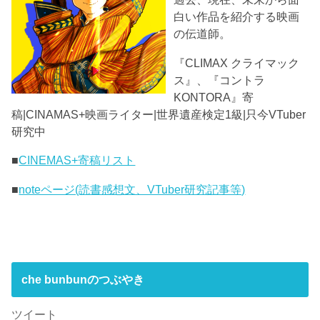
白い作品を紹介する映画
の伝道師。
『CLIMAX クライマック
ス』、『コントラ
KONTORA』寄
稿|CINAMAS+映画ライター|世界遺産検定1級|只今VTuber
研究中
■
CINEMAS+寄稿リスト
■
noteページ(読書感想文、VTuber研究記事等)
che bunbunのつぶやき
ツイート