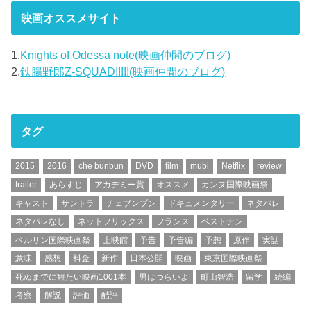
映画オススメサイト
1.
Knights of Odessa note(映画仲間のブログ)
2.
鉄腸野郎Z-SQUAD!!!!!(映画仲間のブログ)
タグ
2015
2016
che bunbun
DVD
film
mubi
Netflix
review
trailer
あらすじ
アカデミー賞
オススメ
カンヌ国際映画祭
キャスト
サントラ
チェブンブン
ドキュメンタリー
ネタバレ
ネタバレなし
ネットフリックス
フランス
ベストテン
ベルリン国際映画祭
上映館
予告
予告編
予想
原作
実話
意味
感想
料金
新作
日本公開
映画
東京国際映画祭
死ぬまでに観たい映画1001本
男はつらいよ
町山智浩
留学
続編
考察
解説
評価
酷評