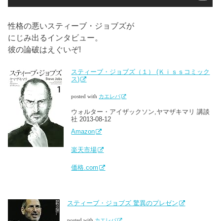
性格の悪いスティーブ・ジョブズが
にじみ出るインタビュー。
彼の論破はえぐいぞ!
スティーブ・ジョブズ（１） (Ｋｉｓｓコミック
ス)
posted with
カエレバ
ウォルター・アイザックソン,ヤマザキマリ 講談
社 2013-08-12
Amazon
楽天市場
価格.com
スティーブ・ジョブズ 驚異のプレゼン
posted with
カエレバ