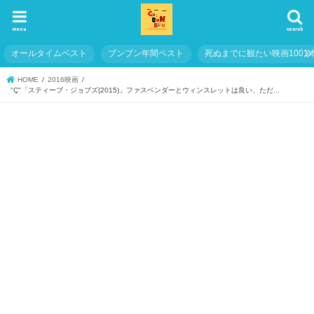
menu
search
オールタイムベスト
ブンブン年間ベスト
死ぬまでに観たい映画1001
HOME
2016映画
"Ç"「スティーブ・ジョブズ(2015)」ファスベンダーとウィンスレットは良い、ただ...