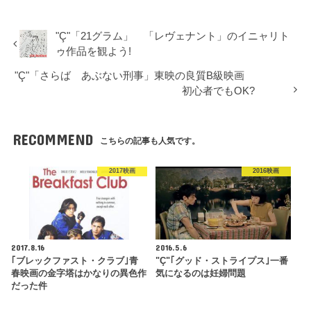
"Ç"「21グラム」 「レヴェナント」のイニャリト
ゥ作品を観よう!
"Ç"「さらば あぶない刑事」東映の良質B級映画
初心者でもOK?
RECOMMEND
こちらの記事も人気です。
2017映画
2016映画
2017.8.16
2016.5.6
｢ブレックファスト・クラブ｣青
"Ç"｢グッド・ストライプス｣一番
春映画の金字塔はかなりの異色作
気になるのは妊婦問題
だった件