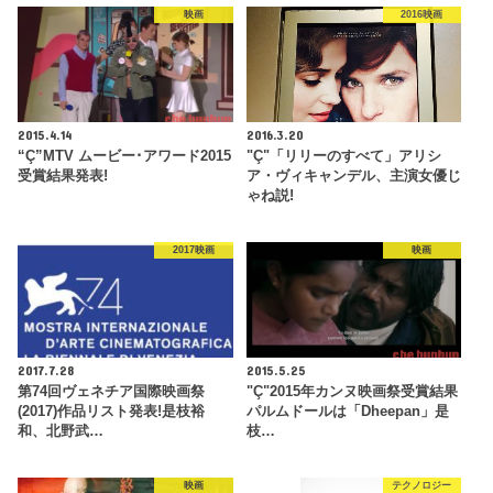
映画
2016映画
2015.4.14
2016.3.20
“Ç”MTV ムービー･アワード2015
"Ç"「リリーのすべて」アリシ
受賞結果発表!
ア・ヴィキャンデル、主演女優じ
ゃね説!
2017映画
映画
2017.7.28
2015.5.25
第74回ヴェネチア国際映画祭
"Ç"2015年カンヌ映画祭受賞結果
(2017)作品リスト発表!是枝裕
パルムドールは「Dheepan」是
和、北野武…
枝…
映画
テクノロジー