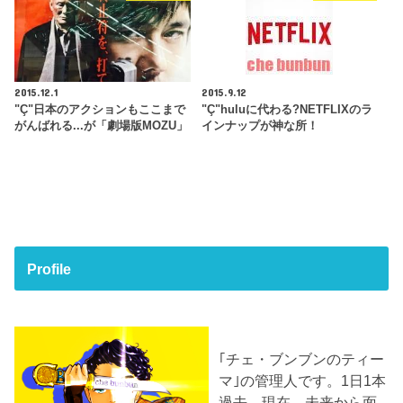
2015.12.1
2015.9.12
"Ç"日本のアクションもここまで
"Ç"huluに代わる?NETFLIXのラ
がんばれる...が「劇場版MOZU」
インナップが神な所！
Profile
｢チェ・ブンブンのティー
マ｣の管理人です。1日1本
過去、現在、未来から面