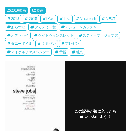
2016映画
映画
2013
2015
iMac
Lisa
Macintosh
NEXT
あらすじ
アカデミー賞
アシュトンカッチャー
オデッセイ
ケイトウィンスレット
スティーブ・ジョブズ
ダニーボイル
ネタバレ
プレゼン
マイケルファスベンダー
予習
感想
この記事が気に入ったら
いいねしよう！