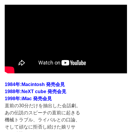
1984年:Macintosh 発売会見
1988年:NeXT cube 発売会見
1998年:iMac 発売会見
直前の30分だけを抽出した会話劇。
あの伝説のスピーチの直前に起きる
機械トラブル、ライバルとの口論、
そして頑なに拒否し続けた娘リサ