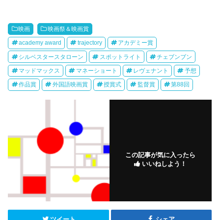
映画
映画祭＆映画賞
academy award
trajectory
アカデミー賞
シルベスタースタローン
スポットライト
チェブンブン
マッドマックス
マネーショート
レヴェナント
予想
作品賞
外国語映画賞
授賞式
監督賞
第88回
この記事が気に入ったら
いいねしよう！
ツイート
シェア