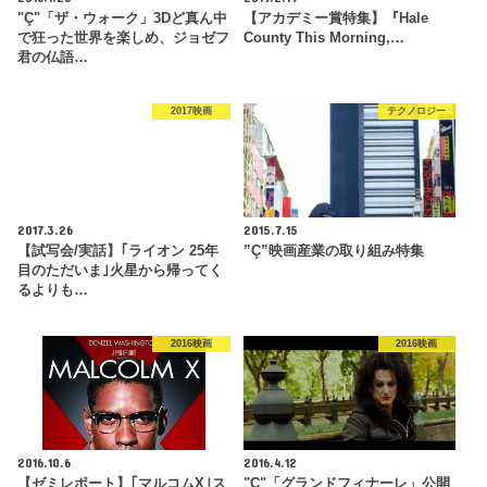
"Ç"「ザ・ウォーク」3Dど真ん中
【アカデミー賞特集】『Hale
で狂った世界を楽しめ、ジョゼフ
County This Morning,…
君の仏語…
2017映画
テクノロジー
2017.3.26
2015.7.15
【試写会/実話】｢ライオン 25年
”Ç”映画産業の取り組み特集
目のただいま｣火星から帰ってく
るよりも…
2016映画
2016映画
2016.10.6
2016.4.12
【ゼミレポート】｢マルコムX｣ス
"Ç"「グランドフィナーレ」公開