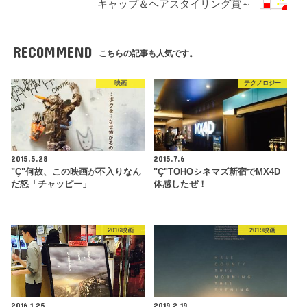
キャップ＆ヘアスタイリング賞～
RECOMMEND
こちらの記事も人気です。
映画
テクノロジー
2015.5.28
2015.7.6
"Ç"何故、この映画が不入りなん
"Ç"TOHOシネマズ新宿でMX4D
だ怒「チャッピー」
体感したぜ！
2016映画
2019映画
2016.1.25
2019.2.19