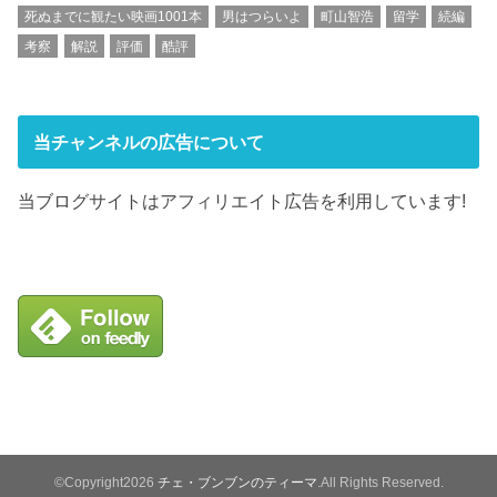
死ぬまでに観たい映画1001本
男はつらいよ
町山智浩
留学
続編
考察
解説
評価
酷評
当チャンネルの広告について
当ブログサイトはアフィリエイト広告を利用しています!
©Copyright2026
チェ・ブンブンのティーマ
.All Rights Reserved.