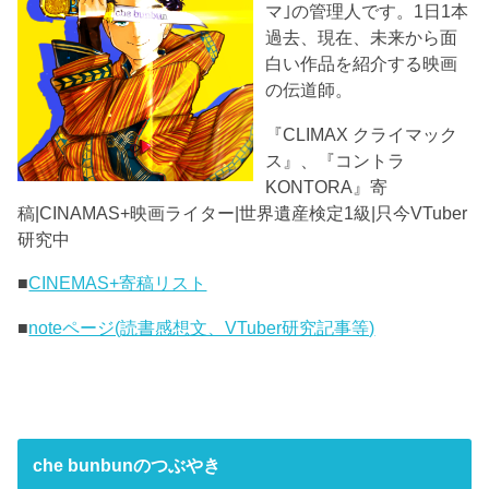
マ｣の管理人です。1日1本
過去、現在、未来から面
白い作品を紹介する映画
の伝道師。
『CLIMAX クライマック
ス』、『コントラ
KONTORA』寄
稿|CINAMAS+映画ライター|世界遺産検定1級|只今VTuber
研究中
■
CINEMAS+寄稿リスト
■
noteページ(読書感想文、VTuber研究記事等)
che bunbunのつぶやき