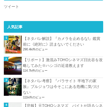
ツイート
人気記事
【ネタバレ解説】『カメラを止めるな!』鑑賞
前に《絶対に》読まないでください
290.4k件のビュー
【リポート】激混みTOHOシネマズ日比谷を攻
略してみた※ハシゴの近道教えます
114.7k件のビュー
【ネタバレ考察】『パラサイト 半地下の家
族』ブルジョワは今そこにある危機に気づけ
ない
111k件のビュー
【悲報】元TOHOシネマズ バイトが語るシネ