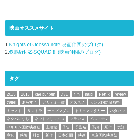
映画オススメサイト
1.
Knights of Odessa note(映画仲間のブログ)
2.
鉄腸野郎Z-SQUAD!!!!!(映画仲間のブログ)
タグ
2015
2016
che bunbun
DVD
film
mubi
Netflix
review
trailer
あらすじ
アカデミー賞
オススメ
カンヌ国際映画祭
キャスト
サントラ
チェブンブン
ドキュメンタリー
ネタバレ
ネタバレなし
ネットフリックス
フランス
ベストテン
ベルリン国際映画祭
上映館
予告
予告編
予想
原作
実話
意味
感想
料金
新作
日本公開
映画
東京国際映画祭