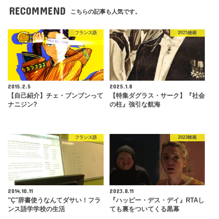
RECOMMEND
こちらの記事も人気です。
フランス語
2025映画
2015.2.5
2025.1.8
【自己紹介】チェ・ブンブンって
【特集ダグラス・サーク】『社会
ナニジン?
の柱』強引な航海
フランス語
2023映画
2014.10.11
2023.8.11
"Ç"辞書使うなんてダサい！フラ
『ハッピー・デス・デイ』RTAし
ンス語学学校の生活
ても裏をついてくる黒幕