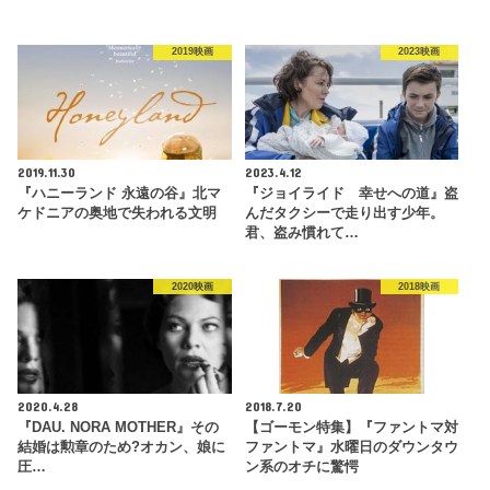
2019映画
2023映画
2019.11.30
2023.4.12
『ハニーランド 永遠の谷』北マ
『ジョイライド 幸せへの道』盗
ケドニアの奥地で失われる文明
んだタクシーで走り出す少年。
君、盗み慣れて…
2020映画
2018映画
2020.4.28
2018.7.20
『DAU. NORA MOTHER』その
【ゴーモン特集】『ファントマ対
結婚は勲章のため?オカン、娘に
ファントマ』水曜日のダウンタウ
圧…
ン系のオチに驚愕