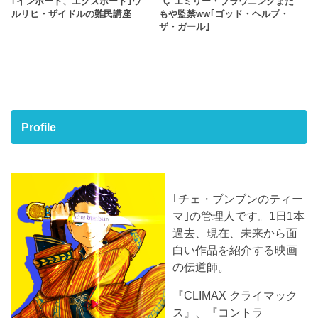
｢インポート、エクスポート｣ウ
"Ç"エミリー・ブラウニングまた
ルリヒ・ザイドルの難民講座
もや監禁ww｢ゴッド・ヘルプ・
ザ・ガール｣
Profile
｢チェ・ブンブンのティー
マ｣の管理人です。1日1本
過去、現在、未来から面
白い作品を紹介する映画
の伝道師。
『CLIMAX クライマック
ス』、『コントラ