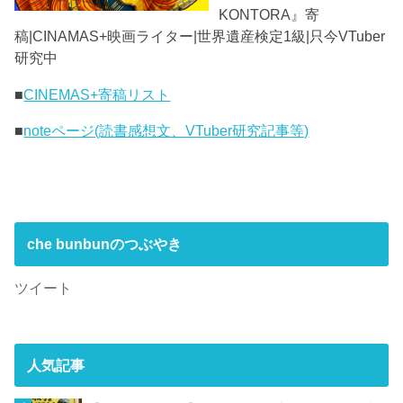
KONTORA』寄
稿|CINAMAS+映画ライター|世界遺産検定1級|只今VTuber
研究中
■
CINEMAS+寄稿リスト
■
noteページ(読書感想文、VTuber研究記事等)
che bunbunのつぶやき
ツイート
人気記事