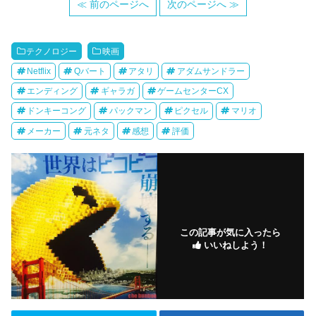
≪ 前のページへ
次のページへ ≫
テクノロジー
映画
Netflix
Qバート
アタリ
アダムサンドラー
エンディング
ギャラガ
ゲームセンターCX
ドンキーコング
パックマン
ピクセル
マリオ
メーカー
元ネタ
感想
評価
この記事が気に入ったら
いいねしよう！