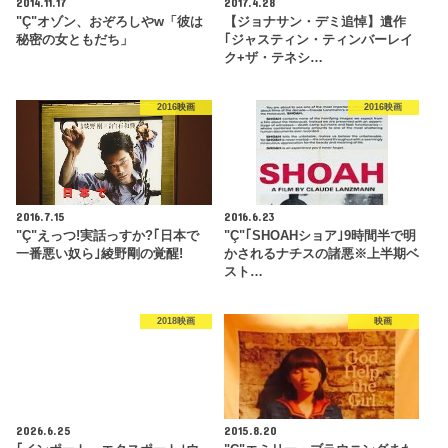
2014.11.17
2017.4.28
"Ç"オゾン、おぞろしやw「彼は
【ジョナサン・デミ追悼】遺作
秘密の女ともだち」
｢ジャスティン・ティンバーレイ
ク+ザ・テネシ…
2016映画
2016映画
2016.7.15
2016.6.23
"Ç"えっつ!実話っすか?｢日本で
"Ç"｢SHOAHショア｣9時間半で明
一番悪い奴ら｣綾野剛の覚醒!
かされるナチスの諸悪※上半期ベ
スト…
2018映画
映画
2026.6.25
2015.8.20