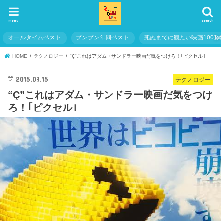
menu
search
オールタイムベスト
ブンブン年間ベスト
死ぬまでに観たい映画1001
HOME
テクノロジー
"Ç"これはアダム・サンドラー映画だ気をつけろ！｢ピクセル｣
2015.09.15
テクノロジー
“Ç”これはアダム・サンドラー映画だ気をつけ
ろ！｢ピクセル｣