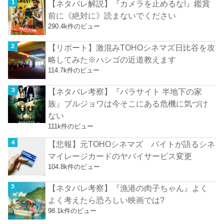
【ネタバレ解説】『カメラを止めるな!』鑑賞
前に《絶対に》読まないでください
290.4k件のビュー
【リポート】激混みTOHOシネマズ日比谷を攻
略してみた※ハシゴの近道教えます
114.7k件のビュー
【ネタバレ考察】『パラサイト 半地下の家
族』ブルジョワは今そこにある危機に気づけ
ない
111k件のビュー
【悲報】元TOHOシネマズ バイトが語るシネ
マイレージカードのヤバイサービス変更
104.8k件のビュー
【ネタバレ考察】『漁港の肉子ちゃん』よく
よく考えたら恐ろしい映画では?
98.1k件のビュー