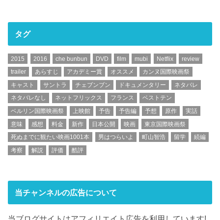
タグ
2015
2016
che bunbun
DVD
film
mubi
Netflix
review
trailer
あらすじ
アカデミー賞
オススメ
カンヌ国際映画祭
キャスト
サントラ
チェブンブン
ドキュメンタリー
ネタバレ
ネタバレなし
ネットフリックス
フランス
ベストテン
ベルリン国際映画祭
上映館
予告
予告編
予想
原作
実話
意味
感想
料金
新作
日本公開
映画
東京国際映画祭
死ぬまでに観たい映画1001本
男はつらいよ
町山智浩
留学
続編
考察
解説
評価
酷評
当チャンネルの広告について
当ブログサイトはアフィリエイト広告を利用しています!