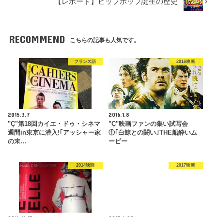
【レポート】ヒップホップ誕生の歴史
RECOMMEND
こちらの記事も人気です。
フランス語
2016映画
2015.3.7
2016.1.8
"Ç"第18回カイエ・ドゥ・シネマ
"Ç"映画ファンの集い試写会
週間in東京に潜入!｢アッシャー家
①｢白鯨との闘い｣THE船酔いム
の末…
ービー
2014映画
2017映画