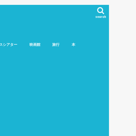
search
スシアター
映画館
旅行
本