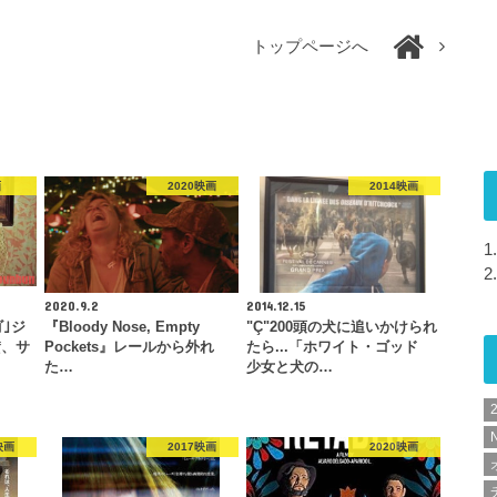
トップページへ
画
2020映画
2014映画
1.
2.
2020.9.2
2014.12.15
ゴ｣ジ
『Bloody Nose, Empty
"Ç"200頭の犬に追いかけられ
賛、サ
Pockets』レールから外れ
たら...「ホワイト・ゴッド
た…
少女と犬の…
N
映画
2017映画
2020映画