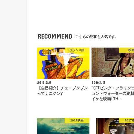
RECOMMEND
こちらの記事も人気です。
フランス語
映
2015.2.5
2016.1.13
【自己紹介】チェ・ブンブン
"Ç"｢ピンク・フラミン
ってナニジン?
ョン・ウォーターズ絶
イケな映画｢TH…
2019映画
2017