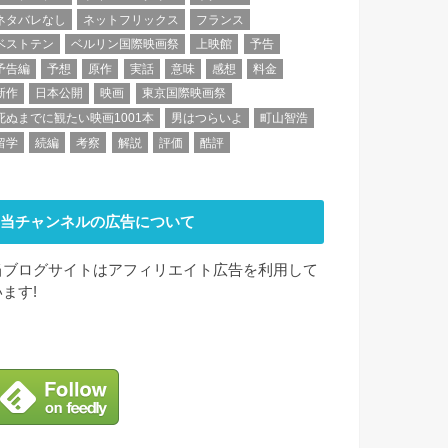
ネタバレなし
ネットフリックス
フランス
ベストテン
ベルリン国際映画祭
上映館
予告
予告編
予想
原作
実話
意味
感想
料金
新作
日本公開
映画
東京国際映画祭
死ぬまでに観たい映画1001本
男はつらいよ
町山智浩
留学
続編
考察
解説
評価
酷評
当チャンネルの広告について
当ブログサイトはアフィリエイト広告を利用して
います!