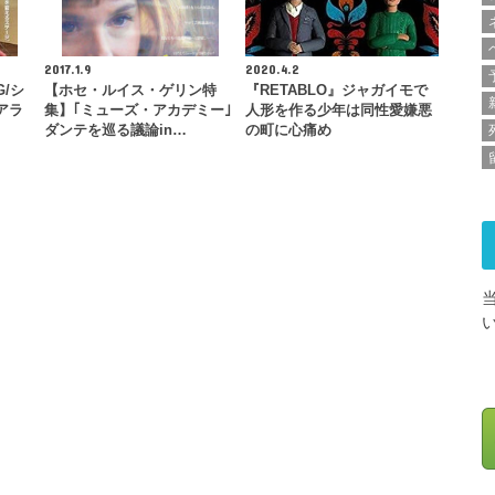
2017.1.9
2020.4.2
G/シ
【ホセ・ルイス・ゲリン特
『RETABLO』ジャガイモで
アラ
集】｢ミューズ・アカデミー｣
人形を作る少年は同性愛嫌悪
ダンテを巡る議論in…
の町に心痛め