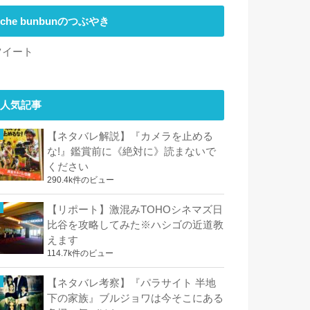
che bunbunのつぶやき
ツイート
人気記事
【ネタバレ解説】『カメラを止める
な!』鑑賞前に《絶対に》読まないで
ください
290.4k件のビュー
【リポート】激混みTOHOシネマズ日
比谷を攻略してみた※ハシゴの近道教
えます
114.7k件のビュー
【ネタバレ考察】『パラサイト 半地
下の家族』ブルジョワは今そこにある