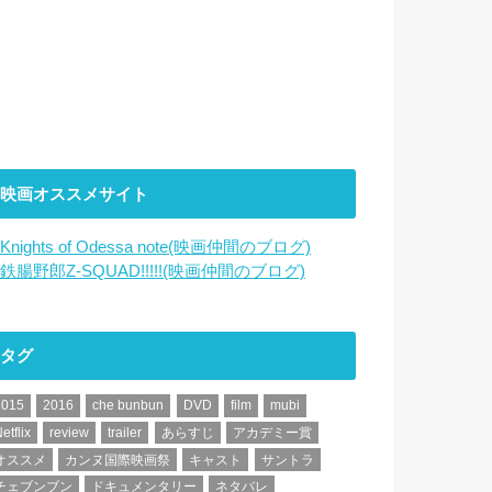
映画オススメサイト
Knights of Odessa note(映画仲間のブログ)
鉄腸野郎Z-SQUAD!!!!!(映画仲間のブログ)
タグ
2015
2016
che bunbun
DVD
film
mubi
etflix
review
trailer
あらすじ
アカデミー賞
オススメ
カンヌ国際映画祭
キャスト
サントラ
チェブンブン
ドキュメンタリー
ネタバレ