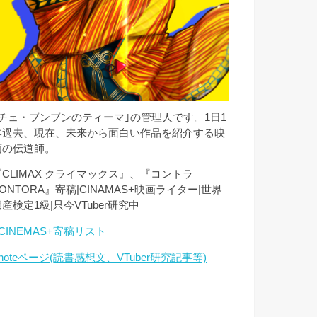
｢チェ・ブンブンのティーマ｣の管理人です。1日1
本過去、現在、未来から面白い作品を紹介する映
画の伝道師。
『CLIMAX クライマックス』、『コントラ
ONTORA』寄稿|CINAMAS+映画ライター|世界
産検定1級|只今VTuber研究中
CINEMAS+寄稿リスト
noteページ(読書感想文、VTuber研究記事等)