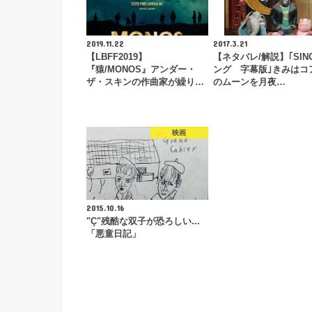
2019.11.22
2017.3.21
【LBFF2019】
【ネタバレ/解説】｢SIN
『猿/MONOS』アンダー・
ング 字幕版｣きみはコ
ザ・スキンの作曲家が繰り…
のムーンを月夜…
映画
2015.10.16
"Ç"残酷な双子が恐ろしい...
「悪童日記」