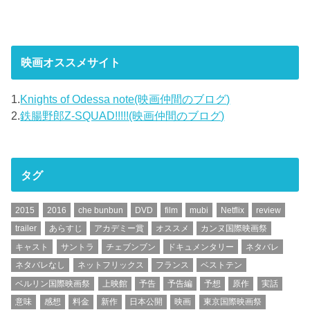
映画オススメサイト
1.
Knights of Odessa note(映画仲間のブログ)
2.
鉄腸野郎Z-SQUAD!!!!!(映画仲間のブログ)
タグ
2015
2016
che bunbun
DVD
film
mubi
Netflix
review
trailer
あらすじ
アカデミー賞
オススメ
カンヌ国際映画祭
キャスト
サントラ
チェブンブン
ドキュメンタリー
ネタバレ
ネタバレなし
ネットフリックス
フランス
ベストテン
ベルリン国際映画祭
上映館
予告
予告編
予想
原作
実話
意味
感想
料金
新作
日本公開
映画
東京国際映画祭