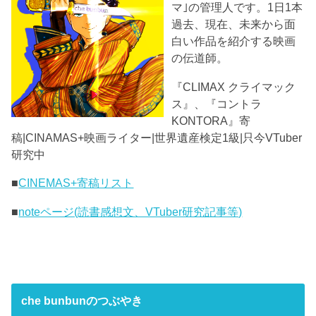
マ｣の管理人です。1日1本
過去、現在、未来から面
白い作品を紹介する映画
の伝道師。
『CLIMAX クライマック
ス』、『コントラ
KONTORA』寄
稿|CINAMAS+映画ライター|世界遺産検定1級|只今VTuber
研究中
■
CINEMAS+寄稿リスト
■
noteページ(読書感想文、VTuber研究記事等)
che bunbunのつぶやき