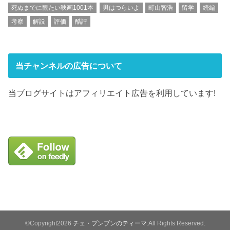
死ぬまでに観たい映画1001本
男はつらいよ
町山智浩
留学
続編
考察
解説
評価
酷評
当チャンネルの広告について
当ブログサイトはアフィリエイト広告を利用しています!
©Copyright2026
チェ・ブンブンのティーマ
.All Rights Reserved.