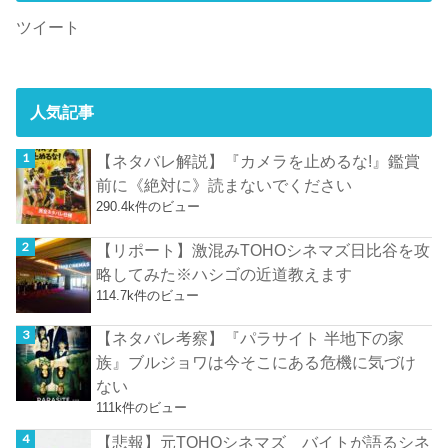
ツイート
人気記事
【ネタバレ解説】『カメラを止めるな!』鑑賞
前に《絶対に》読まないでください
290.4k件のビュー
【リポート】激混みTOHOシネマズ日比谷を攻
略してみた※ハシゴの近道教えます
114.7k件のビュー
【ネタバレ考察】『パラサイト 半地下の家
族』ブルジョワは今そこにある危機に気づけ
ない
111k件のビュー
【悲報】元TOHOシネマズ バイトが語るシネ