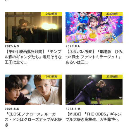
2025映画
2020映画
2025.6.9
2020.8.4
【第6回 映画批評月間】『テンプ
【ネタバレ考察】『劇場版 ひみ
ル森のギャングたち』退屈そうな
つ×戦士 ファントミラージュ！』
王子は全て…
あるいは三…
2023映画
2023映画
2023.5.5
2023.8.13
『CLOSE／クロース』ルーカ
【MUBI】『THE ODDS』ギャン
ス・ドンはクローズアップがお好
ブル大好き高校生、ガチ賭博へ
き