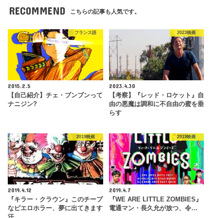
RECOMMEND
こちらの記事も人気です。
フランス語
2023映画
2015.2.5
2023.4.30
【自己紹介】チェ・ブンブンって
【考察】『レッド・ロケット』自
ナニジン?
由の悪魔は調和に不自由の蜜を垂
らす
2019映画
2019映画
2019.4.12
2019.4.7
『キラー・クラウン』このチープ
『WE ARE LITTLE ZOMBIES』
なピエロホラー、夢に出てきます
電通マン・長久允が放つ、令…
汗