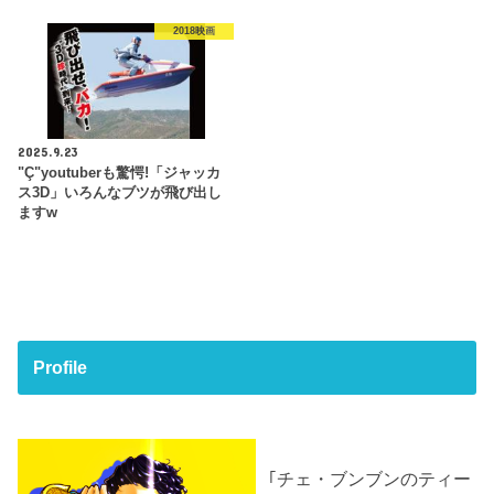
2018映画
2025.9.23
"Ç"youtuberも驚愕!「ジャッカ
ス3D」いろんなブツが飛び出し
ますw
Profile
｢チェ・ブンブンのティー