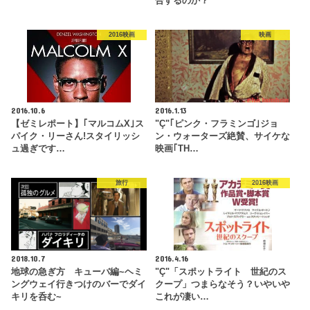
合するのか？
2016映画
映画
2016.10.6
2016.1.13
【ゼミレポート】｢マルコムX｣ス
"Ç"｢ピンク・フラミンゴ｣ジョ
パイク・リーさん!スタイリッシ
ン・ウォーターズ絶賛、サイケな
ュ過ぎです…
映画｢TH…
旅行
2016映画
2018.10.7
2016.4.16
地球の急ぎ方 キューバ編~ヘミ
"Ç"「スポットライト 世紀のス
ングウェイ行きつけのバーでダイ
クープ」つまらなそう？いやいや
キリを呑む~
これが凄い…