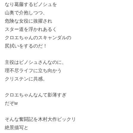
なり葛藤するビノシュを
山奥で介抱しつつ、
危険な女役に抜擢され
スター道を浮かれあるく
クロエちゃんのスキャンダルの
尻拭いをするのだ！
主役はビノシュさんなのに、
理不尽ライフに立ち向かう
クリステンに共感。
クロエちゃんなんて影薄すぎ
だぞw
そんな奮闘記を木村大作ビックリ
絶景描写と