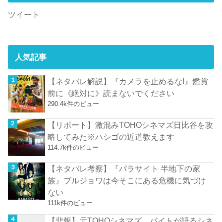
ツイート
人気記事
【ネタバレ解説】『カメラを止めるな!』鑑賞
前に《絶対に》読まないでください
290.4k件のビュー
【リポート】激混みTOHOシネマズ日比谷を攻
略してみた※ハシゴの近道教えます
114.7k件のビュー
【ネタバレ考察】『パラサイト 半地下の家
族』ブルジョワは今そこにある危機に気づけ
ない
111k件のビュー
【悲報】元TOHOシネマズ バイトが語るシネ