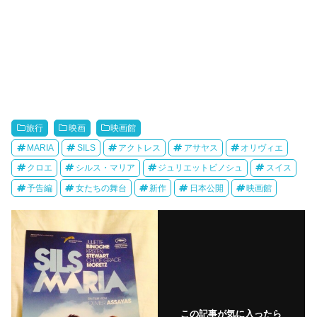
旅行
映画
映画館
MARIA
SILS
アクトレス
アサヤス
オリヴィエ
クロエ
シルス・マリア
ジュリエットビノシュ
スイス
予告編
女たちの舞台
新作
日本公開
映画館
この記事が気に入ったら