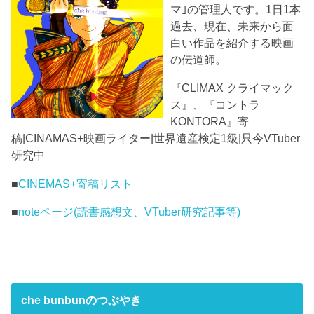
マ｣の管理人です。1日1本
過去、現在、未来から面
白い作品を紹介する映画
の伝道師。
『CLIMAX クライマック
ス』、『コントラ
KONTORA』寄
稿|CINAMAS+映画ライター|世界遺産検定1級|只今VTuber
研究中
■
CINEMAS+寄稿リスト
■
noteページ(読書感想文、VTuber研究記事等)
che bunbunのつぶやき