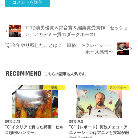
”Ç"助演男優賞＆録音賞＆編集賞受賞作「セッショ
ン」アカデミー賞のダークホース!
"Ç"今年やり残したことは？「風俗」〜クレイジー・
ホース感想〜
RECOMMEND
こちらの記事も人気です。
映画
テクノロジー
2015.3.12
2015.9.2
"Ç"イタリアで買った邦画「ヒル
"Ç"【レポート】何故チェコ・ア
コ/妖怪ハンター」
ニメーションはアニメと実写が融