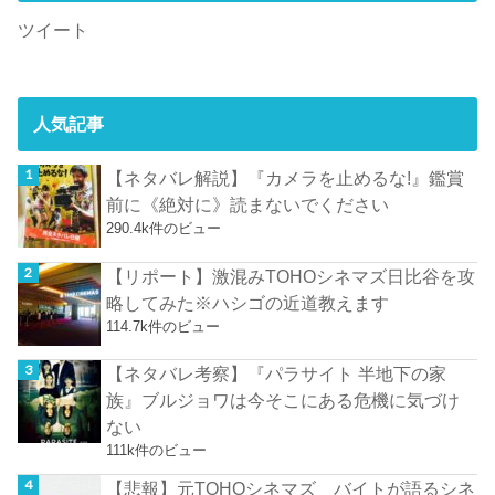
ツイート
人気記事
【ネタバレ解説】『カメラを止めるな!』鑑賞
前に《絶対に》読まないでください
290.4k件のビュー
【リポート】激混みTOHOシネマズ日比谷を攻
略してみた※ハシゴの近道教えます
114.7k件のビュー
【ネタバレ考察】『パラサイト 半地下の家
族』ブルジョワは今そこにある危機に気づけ
ない
111k件のビュー
【悲報】元TOHOシネマズ バイトが語るシネ