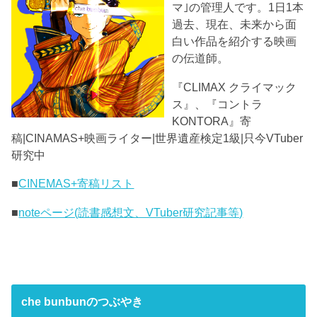
マ｣の管理人です。1日1本
過去、現在、未来から面
白い作品を紹介する映画
の伝道師。
『CLIMAX クライマック
ス』、『コントラ
KONTORA』寄
稿|CINAMAS+映画ライター|世界遺産検定1級|只今VTuber
研究中
■
CINEMAS+寄稿リスト
■
noteページ(読書感想文、VTuber研究記事等)
che bunbunのつぶやき