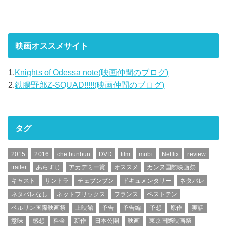
映画オススメサイト
1.
Knights of Odessa note(映画仲間のブログ)
2.
鉄腸野郎Z-SQUAD!!!!!(映画仲間のブログ)
タグ
2015
2016
che bunbun
DVD
film
mubi
Netflix
review
trailer
あらすじ
アカデミー賞
オススメ
カンヌ国際映画祭
キャスト
サントラ
チェブンブン
ドキュメンタリー
ネタバレ
ネタバレなし
ネットフリックス
フランス
ベストテン
ベルリン国際映画祭
上映館
予告
予告編
予想
原作
実話
意味
感想
料金
新作
日本公開
映画
東京国際映画祭