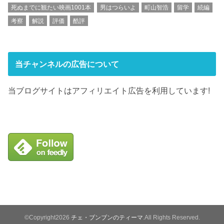
死ぬまでに観たい映画1001本
男はつらいよ
町山智浩
留学
続編
考察
解説
評価
酷評
当チャンネルの広告について
当ブログサイトはアフィリエイト広告を利用しています!
©Copyright2026
チェ・ブンブンのティーマ
.All Rights Reserved.