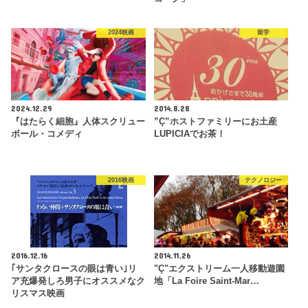
2024映画
留学
2024.12.29
2014.8.28
『はたらく細胞』人体スクリュー
”Ç”ホストファミリーにお土産
ボール・コメディ
LUPICIAでお茶！
2016映画
テクノロジー
2016.12.16
2014.11.26
｢サンタクロースの眼は青い｣リ
"Ç"エクストリーム一人移動遊園
ア充爆発しろ男子にオススメなク
地「La Foire Saint-Mar…
リスマス映画