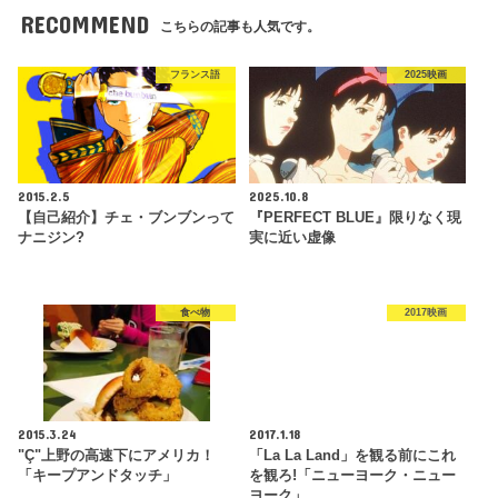
RECOMMEND
こちらの記事も人気です。
フランス語
2025映画
2015.2.5
2025.10.8
【自己紹介】チェ・ブンブンって
『PERFECT BLUE』限りなく現
ナニジン?
実に近い虚像
食べ物
2017映画
2015.3.24
2017.1.18
"Ç"上野の高速下にアメリカ！
「La La Land」を観る前にこれ
「キープアンドタッチ」
を観ろ!「ニューヨーク・ニュー
ヨーク」