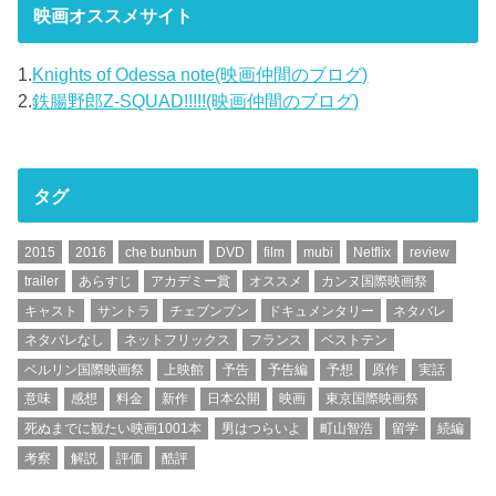
映画オススメサイト
1.
Knights of Odessa note(映画仲間のブログ)
2.
鉄腸野郎Z-SQUAD!!!!!(映画仲間のブログ)
タグ
2015
2016
che bunbun
DVD
film
mubi
Netflix
review
trailer
あらすじ
アカデミー賞
オススメ
カンヌ国際映画祭
キャスト
サントラ
チェブンブン
ドキュメンタリー
ネタバレ
ネタバレなし
ネットフリックス
フランス
ベストテン
ベルリン国際映画祭
上映館
予告
予告編
予想
原作
実話
意味
感想
料金
新作
日本公開
映画
東京国際映画祭
死ぬまでに観たい映画1001本
男はつらいよ
町山智浩
留学
続編
考察
解説
評価
酷評