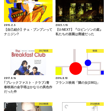
2015.2.5
2023.1.15
【自己紹介】チェ・ブンブンって
【U-NEXT】『ロビンソンの庭』
ナニジン?
私たちの楽園は廃墟だった
2017映画
映画
2017.8.16
2014.8.10
｢ブレックファスト・クラブ｣青
フランス映画「隣の女(1981)」
春映画の金字塔はかなりの異色作
だった件
2022映画
2016映画