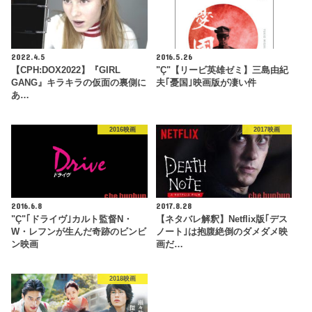
2022.4.5
2016.5.26
【CPH:DOX2022】『GIRL
"Ç"【リービ英雄ゼミ】三島由紀
GANG』キラキラの仮面の裏側に
夫｢憂国｣映画版が凄い件
あ…
2016映画
2017映画
2016.6.8
2017.8.28
"Ç"｢ドライヴ｣カルト監督N・
【ネタバレ解釈】Netflix版｢デス
W・レフンが生んだ奇跡のビンビ
ノート｣は抱腹絶倒のダメダメ映
ン映画
画だ…
2018映画