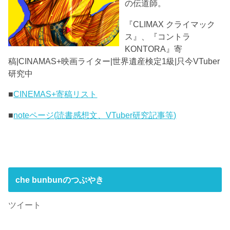
の伝道師。
『CLIMAX クライマック
ス』、『コントラ
KONTORA』寄
稿|CINAMAS+映画ライター|世界遺産検定1級|只今VTuber
研究中
■
CINEMAS+寄稿リスト
■
noteページ(読書感想文、VTuber研究記事等)
che bunbunのつぶやき
ツイート