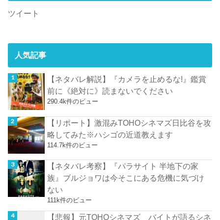
ツイート
人気記事
【ネタバレ解説】『カメラを止めるな!』鑑賞
前に《絶対に》読まないでください
290.4k件のビュー
【リポート】激混みTOHOシネマズ日比谷を攻
略してみた※ハシゴの近道教えます
114.7k件のビュー
【ネタバレ考察】『パラサイト 半地下の家
族』ブルジョワは今そこにある危機に気づけ
ない
111k件のビュー
【悲報】元TOHOシネマズ バイトが語るシネ