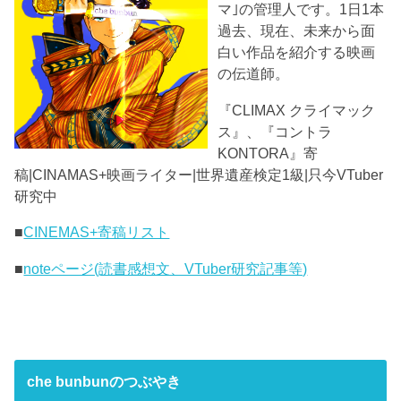
マ｣の管理人です。1日1本
過去、現在、未来から面
白い作品を紹介する映画
の伝道師。
『CLIMAX クライマック
ス』、『コントラ
KONTORA』寄
稿|CINAMAS+映画ライター|世界遺産検定1級|只今VTuber
研究中
■
CINEMAS+寄稿リスト
■
noteページ(読書感想文、VTuber研究記事等)
che bunbunのつぶやき