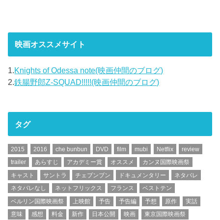
映画オススメサイト
1.
Knights of Odessa note(映画仲間のブログ)
2.
鉄腸野郎Z-SQUAD!!!!!(映画仲間のブログ)
タグ
2015
2016
che bunbun
DVD
film
mubi
Netflix
review
trailer
あらすじ
アカデミー賞
オススメ
カンヌ国際映画祭
キャスト
サントラ
チェブンブン
ドキュメンタリー
ネタバレ
ネタバレなし
ネットフリックス
フランス
ベストテン
ベルリン国際映画祭
上映館
予告
予告編
予想
原作
実話
意味
感想
料金
新作
日本公開
映画
東京国際映画祭