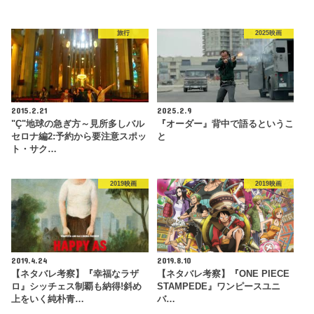
旅行
2025映画
2015.2.21
2025.2.9
"Ç"地球の急ぎ方～見所多しバル
『オーダー』背中で語るというこ
セロナ編2:予約から要注意スポッ
と
ト・サク…
2019映画
2019映画
2019.4.24
2019.8.10
【ネタバレ考察】『幸福なラザ
【ネタバレ考察】『ONE PIECE
ロ』シッチェス制覇も納得!斜め
STAMPEDE』ワンピースユニ
上をいく純朴青…
バ…