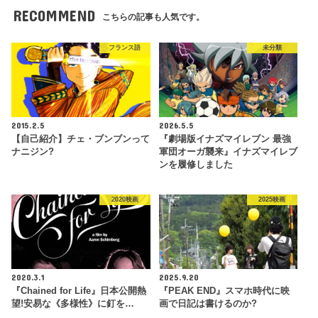
RECOMMEND
こちらの記事も人気です。
フランス語
未分類
2015.2.5
2026.5.5
【自己紹介】チェ・ブンブンって
『劇場版イナズマイレブン 最強
ナニジン?
軍団オーガ襲来』イナズマイレブ
ンを履修しました
2020映画
2025映画
2020.3.1
2025.9.20
『Chained for Life』日本公開熱
『PEAK END』スマホ時代に映
望!安易な《多様性》に釘を…
画で日記は書けるのか?