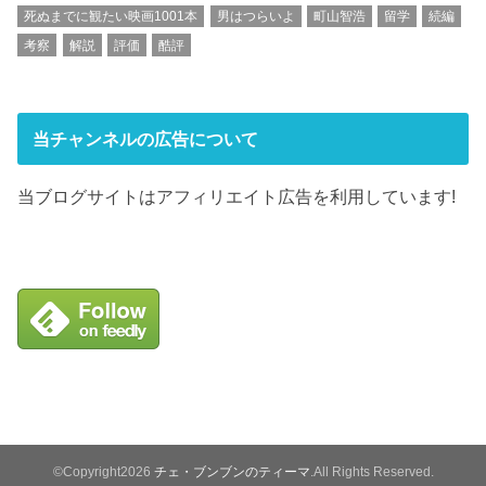
死ぬまでに観たい映画1001本
男はつらいよ
町山智浩
留学
続編
考察
解説
評価
酷評
当チャンネルの広告について
当ブログサイトはアフィリエイト広告を利用しています!
©Copyright2026
チェ・ブンブンのティーマ
.All Rights Reserved.