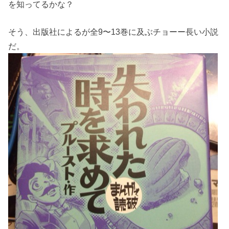
を知ってるかな？
そう、出版社によるが全9〜13巻に及ぶチョーー長い小説
だ。