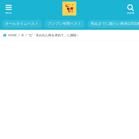
menu
search
オールタイムベスト
ブンブン年間ベスト
死ぬまでに観たい映画1001
HOME
本
"Ç"「失われた時を求めて」に挑戦！