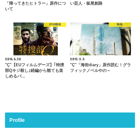
「帰ってきたヒトラー」原作につ
い芸人・板尾創路
いて
2016映画
映画
2016.6.30
2015.5.5
"Ç"【EUフィルムデーズ】｢特捜
"Ç"「海街diary」原作読む！グラ
部Qキジ殺し｣続編から観ても楽
フィックノベルやの～
しめるバ…
Profile