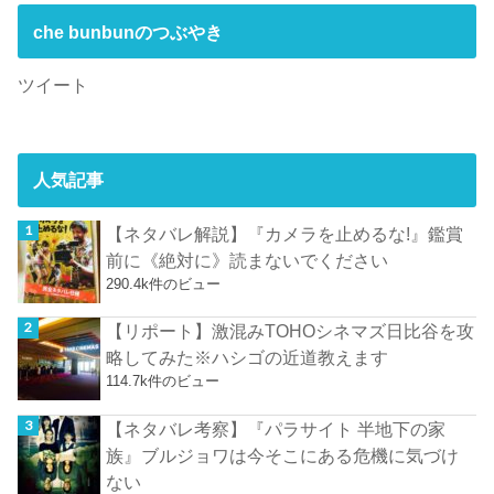
che bunbunのつぶやき
ツイート
人気記事
【ネタバレ解説】『カメラを止めるな!』鑑賞
前に《絶対に》読まないでください
290.4k件のビュー
【リポート】激混みTOHOシネマズ日比谷を攻
略してみた※ハシゴの近道教えます
114.7k件のビュー
【ネタバレ考察】『パラサイト 半地下の家
族』ブルジョワは今そこにある危機に気づけ
ない