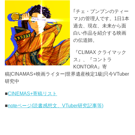
｢チェ・ブンブンのティー
マ｣の管理人です。1日1本
過去、現在、未来から面
白い作品を紹介する映画
の伝道師。
『CLIMAX クライマック
ス』、『コントラ
KONTORA』寄
稿|CINAMAS+映画ライター|世界遺産検定1級|只今VTuber
研究中
■
CINEMAS+寄稿リスト
■
noteページ(読書感想文、VTuber研究記事等)