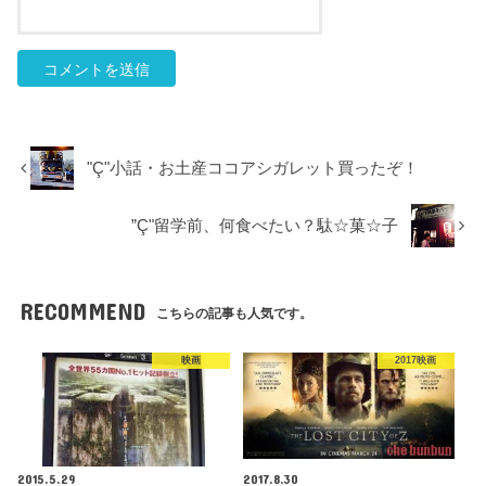
"Ç"小話・お土産ココアシガレット買ったぞ！
”Ç"留学前、何食べたい？駄☆菓☆子
RECOMMEND
こちらの記事も人気です。
映画
2017映画
2015.5.29
2017.8.30