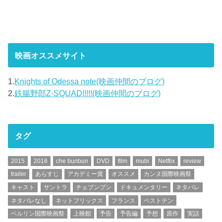
映画オススメサイト
1.
Knights of Odessa note(映画仲間のブログ)
2.
鉄腸野郎Z-SQUAD!!!!!(映画仲間のブログ)
タグ
2015
2016
che bunbun
DVD
film
mubi
Netflix
review
trailer
あらすじ
アカデミー賞
オススメ
カンヌ国際映画祭
キャスト
サントラ
チェブンブン
ドキュメンタリー
ネタバレ
ネタバレなし
ネットフリックス
フランス
ベストテン
ベルリン国際映画祭
上映館
予告
予告編
予想
原作
実話