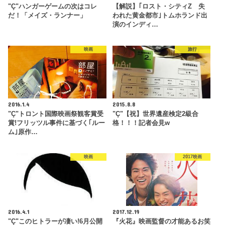
"Ç"ハンガーゲームの次はコレ
【解説】｢ロスト・シティZ 失
だ！「メイズ・ランナー」
われた黄金都市｣トムホランド出
演のインディ…
映画
旅行
2016.1.4
2015.8.8
"Ç"トロント国際映画祭観客賞受
"Ç"【祝】世界遺産検定2級合
賞!フリッツル事件に基づく｢ルー
格！！！記者会見w
ム｣原作…
映画
2017映画
2016.4.1
2017.12.19
"Ç"このヒトラーが凄い!6月公開
『火花』映画監督の才能あるお笑