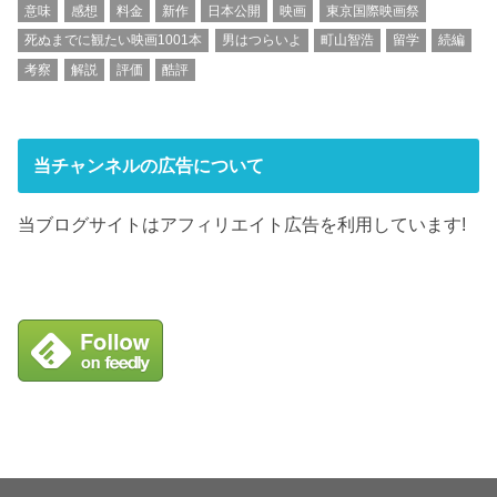
意味
感想
料金
新作
日本公開
映画
東京国際映画祭
死ぬまでに観たい映画1001本
男はつらいよ
町山智浩
留学
続編
考察
解説
評価
酷評
当チャンネルの広告について
当ブログサイトはアフィリエイト広告を利用しています!