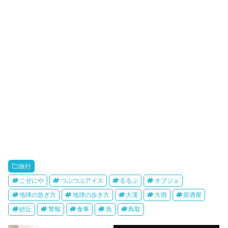
旅行
こぜにや
つぶつぶアイス
るるぶ
オブジェ
地球の急ぎ方
地球の歩き方
大漢
大雨
居酒屋
砂丘
警報
食事
魚
鳥取