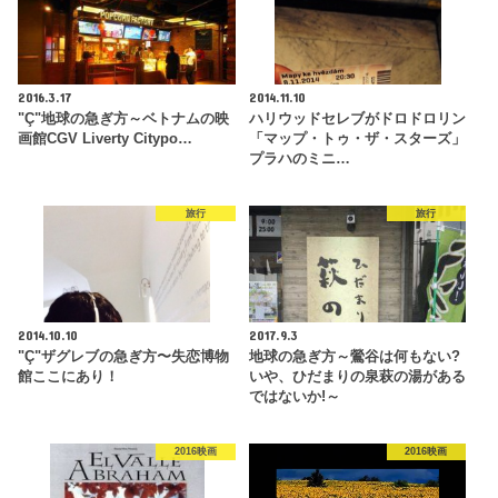
2016.3.17
2014.11.10
"Ç"地球の急ぎ方～ベトナムの映
ハリウッドセレブがドロドロリン
画館CGV Liverty Citypo…
「マップ・トゥ・ザ・スターズ」
プラハのミニ…
旅行
旅行
2014.10.10
2017.9.3
"Ç"ザグレブの急ぎ方〜失恋博物
地球の急ぎ方～鶯谷は何もない?
館ここにあり！
いや、ひだまりの泉萩の湯がある
ではないか!～
2016映画
2016映画