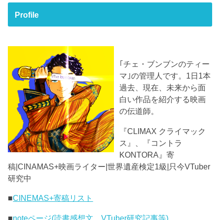
Profile
｢チェ・ブンブンのティー
マ｣の管理人です。1日1本
過去、現在、未来から面
白い作品を紹介する映画
の伝道師。
『CLIMAX クライマック
ス』、『コントラ
KONTORA』寄
稿|CINAMAS+映画ライター|世界遺産検定1級|只今VTuber
研究中
■
CINEMAS+寄稿リスト
■
noteページ(読書感想文、VTuber研究記事等)