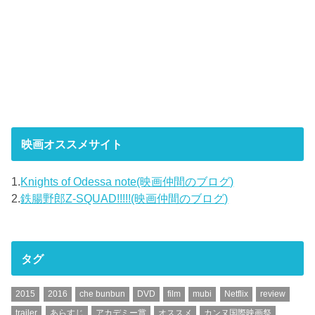
映画オススメサイト
1.
Knights of Odessa note(映画仲間のブログ)
2.
鉄腸野郎Z-SQUAD!!!!!(映画仲間のブログ)
タグ
2015
2016
che bunbun
DVD
film
mubi
Netflix
review
trailer
あらすじ
アカデミー賞
オススメ
カンヌ国際映画祭