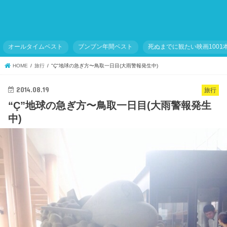
オールタイムベスト
ブンブン年間ベスト
死ぬまでに観たい映画1001
HOME
旅行
"Ç"地球の急ぎ方〜鳥取一日目(大雨警報発生中)
2014.08.19
旅行
“Ç”地球の急ぎ方〜鳥取一日目(大雨警報発生
中)