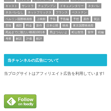
キャスト
サントラ
チェブンブン
ドキュメンタリー
ネタバレ
ネタバレなし
ネットフリックス
フランス
ベストテン
ベルリン国際映画祭
上映館
予告
予告編
予想
原作
実話
意味
感想
料金
新作
日本公開
映画
東京国際映画祭
死ぬまでに観たい映画1001本
男はつらいよ
町山智浩
留学
続編
考察
解説
評価
酷評
当チャンネルの広告について
当ブログサイトはアフィリエイト広告を利用しています!