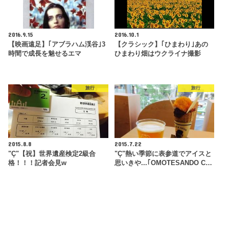
2016.9.15
2016.10.1
【映画遠足】｢アブラハム渓谷｣3
【クラシック】｢ひまわり｣あの
時間で成長を魅せるエマ
ひまわり畑はウクライナ撮影
旅行
旅行
2015.8.8
2015.7.22
"Ç"【祝】世界遺産検定2級合
"Ç"熱い季節に表参道でアイスと
格！！！記者会見w
思いきや...｢OMOTESANDO C…