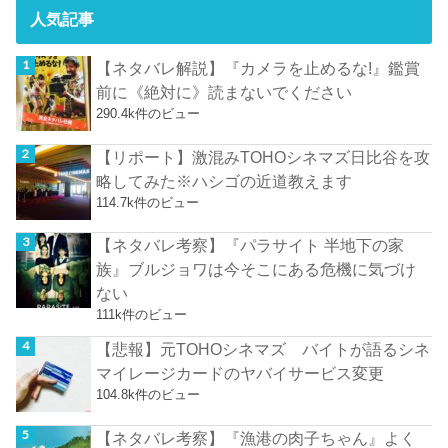
人気記事
【ネタバレ解説】『カメラを止めるな!』鑑賞
前に《絶対に》読まないでください
290.4k件のビュー
【リポート】激混みTOHOシネマズ日比谷を攻
略してみた※ハシゴの近道教えます
114.7k件のビュー
【ネタバレ考察】『パラサイト 半地下の家
族』ブルジョワは今そこにある危機に気づけ
ない
111k件のビュー
【悲報】元TOHOシネマズ バイトが語るシネ
マイレージカードのヤバイサービス変更
104.8k件のビュー
【ネタバレ考察】『漁港の肉子ちゃん』よく