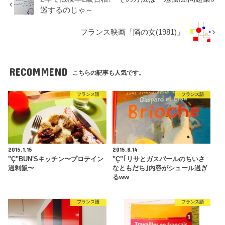
巡するのじゃ～
フランス映画「隣の女(1981)」
RECOMMEND
こちらの記事も人気です。
フランス語
フランス語
2015.1.15
2015.8.14
"Ç"BUN'Sキッチン〜プロテイン
"Ç"｢リサとガスパールのちいさ
過剰飯〜
なともだち｣内容がシュール過ぎ
るww
フランス語
フランス語