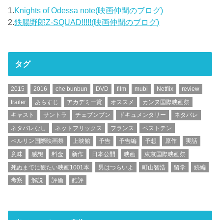
1.
Knights of Odessa note(映画仲間のブログ)
2.
鉄腸野郎Z-SQUAD!!!!!(映画仲間のブログ)
タグ
2015
2016
che bunbun
DVD
film
mubi
Netflix
review
trailer
あらすじ
アカデミー賞
オススメ
カンヌ国際映画祭
キャスト
サントラ
チェブンブン
ドキュメンタリー
ネタバレ
ネタバレなし
ネットフリックス
フランス
ベストテン
ベルリン国際映画祭
上映館
予告
予告編
予想
原作
実話
意味
感想
料金
新作
日本公開
映画
東京国際映画祭
死ぬまでに観たい映画1001本
男はつらいよ
町山智浩
留学
続編
考察
解説
評価
酷評