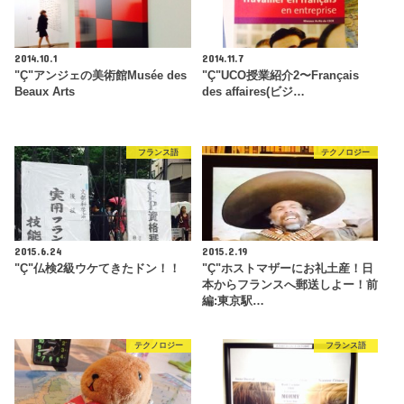
2014.10.1
2014.11.7
"Ç"アンジェの美術館Musée des
"Ç"UCO授業紹介2〜Français
Beaux Arts
des affaires(ビジ…
フランス語
テクノロジー
2015.6.24
2015.2.19
"Ç"仏検2級ウケてきたドン！！
"Ç"ホストマザーにお礼土産！日
本からフランスへ郵送しよー！前
編:東京駅…
テクノロジー
フランス語