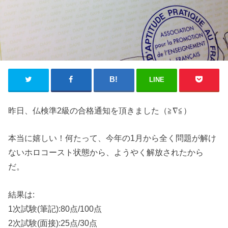
LINE
昨日、仏検準2級の合格通知を頂きました（≧∇≦）
本当に嬉しい！何たって、今年の1月から全く問題が解け
ないホロコースト状態から、ようやく解放されたから
だ。
結果は:
1次試験(筆記):80点/100点
2次試験(面接):25点/30点