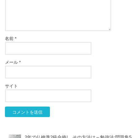
名前
*
メール
*
サイト
2年で仏検準2級合格! その方法は～勉強法:問題集5