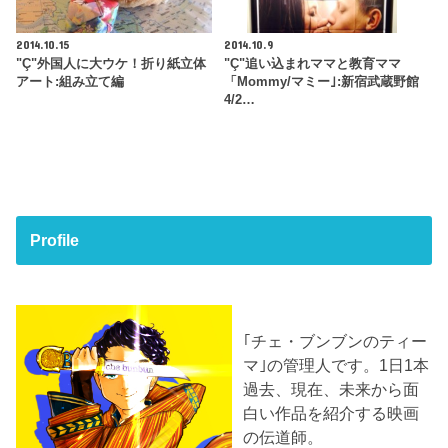
2014.10.15
2014.10.9
"Ç"外国人に大ウケ！折り紙立体
"Ç"追い込まれママと教育ママ
アート:組み立て編
「Mommy/マミー｣:新宿武蔵野館
4/2…
Profile
｢チェ・ブンブンのティー
マ｣の管理人です。1日1本
過去、現在、未来から面
白い作品を紹介する映画
の伝道師。