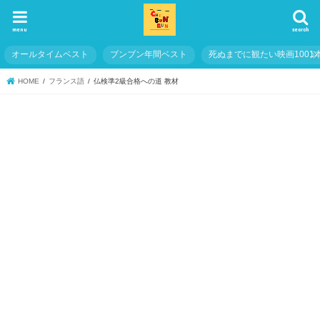
menu
search
オールタイムベスト
ブンブン年間ベスト
死ぬまでに観たい映画1001
HOME
フランス語
仏検準2級合格への道 教材