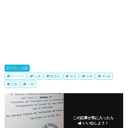
フランス語
ディクテ
仏検
勉強法
単語
合格
準2級
点数
２級
この記事が気に入ったら
いいねしよう！