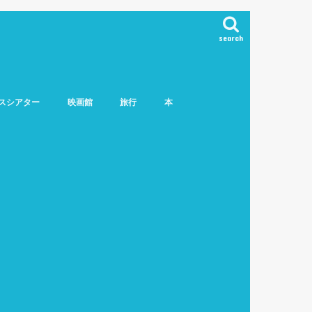
search
スシアター
映画館
旅行
本