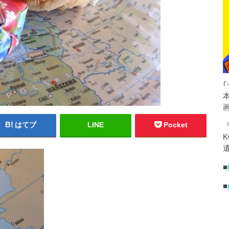
はてブ
LINE
Pocket
K
遺
■
■