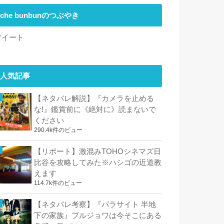
che bunbunのつぶやき
ツイート
人気記事
【ネタバレ解説】『カメラを止める
な!』鑑賞前に《絶対に》読まないで
ください
290.4k件のビュー
【リポート】激混みTOHOシネマズ日
比谷を攻略してみた※ハシゴの近道教
えます
114.7k件のビュー
【ネタバレ考察】『パラサイト 半地
下の家族』ブルジョワは今そこにある