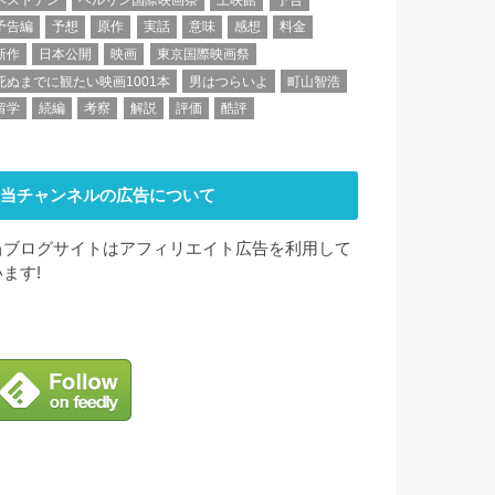
予告編
予想
原作
実話
意味
感想
料金
新作
日本公開
映画
東京国際映画祭
死ぬまでに観たい映画1001本
男はつらいよ
町山智浩
留学
続編
考察
解説
評価
酷評
当チャンネルの広告について
当ブログサイトはアフィリエイト広告を利用して
います!