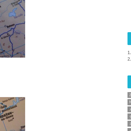
1.
2.
N