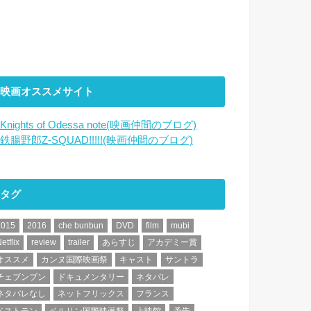
映画オススメサイト
Knights of Odessa note(映画仲間のブログ)
鉄腸野郎Z-SQUAD!!!!!(映画仲間のブログ)
タグ
2015
2016
che bunbun
DVD
film
mubi
etflix
review
trailer
あらすじ
アカデミー賞
オススメ
カンヌ国際映画祭
キャスト
サントラ
チェブンブン
ドキュメンタリー
ネタバレ
ネタバレなし
ネットフリックス
フランス
ベストテン
ベルリン国際映画祭
上映館
予告