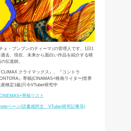
｢チェ・ブンブンのティーマ｣の管理人です。1日1
本過去、現在、未来から面白い作品を紹介する映
画の伝道師。
『CLIMAX クライマックス』、『コントラ
ONTORA』寄稿|CINAMAS+映画ライター|世界
産検定1級|只今VTuber研究中
CINEMAS+寄稿リスト
noteページ(読書感想文、VTuber研究記事等)