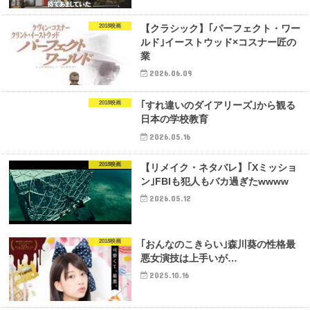
2018映画
【クラシック】｢パーフェクト・ワー
ルド｣イーストウッド×コスナー匠の
業
2026.06.09
2018映画
｢すれ違いのダイアリーズ｣から観る
日本の学校教育
2026.05.16
2018映画
【リメイク・ネタバレ】｢Xミッショ
ン｣FBIも犯人もバカ過ぎたwwww
2026.05.12
2018映画
｢おんなのこきらい｣森川葵の性格最
悪女演技は上手いが…
2025.10.16