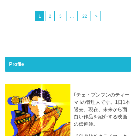
1
2
3
…
22
>
Profile
｢チェ・ブンブンのティー
マ｣の管理人です。1日1本
過去、現在、未来から面
白い作品を紹介する映画
の伝道師。