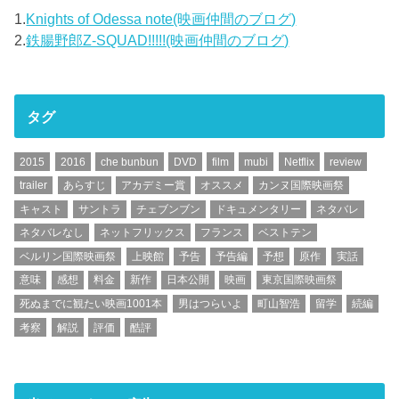
1.
Knights of Odessa note(映画仲間のブログ)
2.
鉄腸野郎Z-SQUAD!!!!!(映画仲間のブログ)
タグ
2015
2016
che bunbun
DVD
film
mubi
Netflix
review
trailer
あらすじ
アカデミー賞
オススメ
カンヌ国際映画祭
キャスト
サントラ
チェブンブン
ドキュメンタリー
ネタバレ
ネタバレなし
ネットフリックス
フランス
ベストテン
ベルリン国際映画祭
上映館
予告
予告編
予想
原作
実話
意味
感想
料金
新作
日本公開
映画
東京国際映画祭
死ぬまでに観たい映画1001本
男はつらいよ
町山智浩
留学
続編
考察
解説
評価
酷評