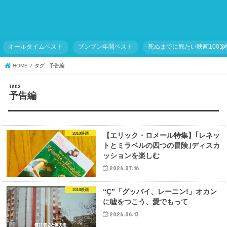
オールタイムベスト
ブンブン年間ベスト
死ぬまでに観たい映画1001
HOME
タグ : 予告編
予告編
2018映画
【エリック・ロメール特集】｢レネッ
トとミラベルの四つの冒険｣ディスカ
ッションを楽しむ
2026.07.16
2018映画
“Ç”「グッバイ、レーニン!」オカン
に嘘をつこう、愛でもって
2026.06.13