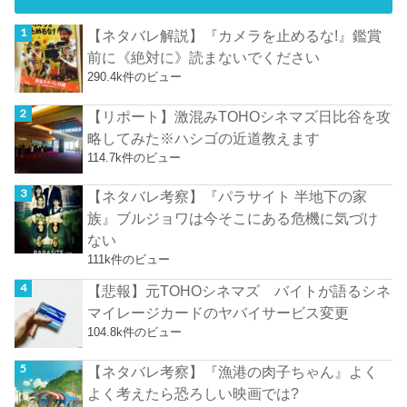
【ネタバレ解説】『カメラを止めるな!』鑑賞
前に《絶対に》読まないでください
290.4k件のビュー
【リポート】激混みTOHOシネマズ日比谷を攻
略してみた※ハシゴの近道教えます
114.7k件のビュー
【ネタバレ考察】『パラサイト 半地下の家
族』ブルジョワは今そこにある危機に気づけ
ない
111k件のビュー
【悲報】元TOHOシネマズ バイトが語るシネ
マイレージカードのヤバイサービス変更
104.8k件のビュー
【ネタバレ考察】『漁港の肉子ちゃん』よく
よく考えたら恐ろしい映画では?