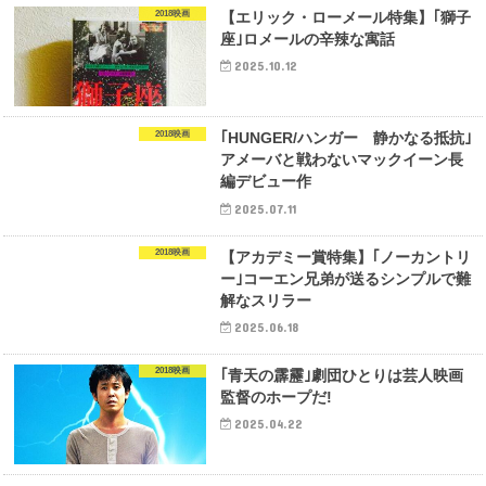
2018映画
【エリック・ローメール特集】｢獅子
座｣ロメールの辛辣な寓話
2025.10.12
2018映画
｢HUNGER/ハンガー 静かなる抵抗｣
アメーバと戦わないマックイーン長
編デビュー作
2025.07.11
2018映画
【アカデミー賞特集】｢ノーカントリ
ー｣コーエン兄弟が送るシンプルで難
解なスリラー
2025.06.18
2018映画
｢青天の霹靂｣劇団ひとりは芸人映画
監督のホープだ!
2025.04.22