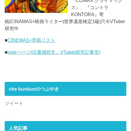
『CLIMAX クライマック
ス』、『コントラ
KONTORA』寄
稿|CINAMAS+映画ライター|世界遺産検定1級|只今VTuber
研究中
■
CINEMAS+寄稿リスト
■
noteページ(読書感想文、VTuber研究記事等)
che bunbunのつぶやき
ツイート
人気記事