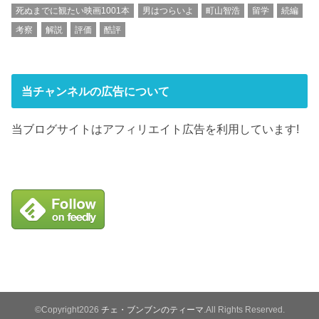
死ぬまでに観たい映画1001本
男はつらいよ
町山智浩
留学
続編
考察
解説
評価
酷評
当チャンネルの広告について
当ブログサイトはアフィリエイト広告を利用しています!
©Copyright2026
チェ・ブンブンのティーマ
.All Rights Reserved.