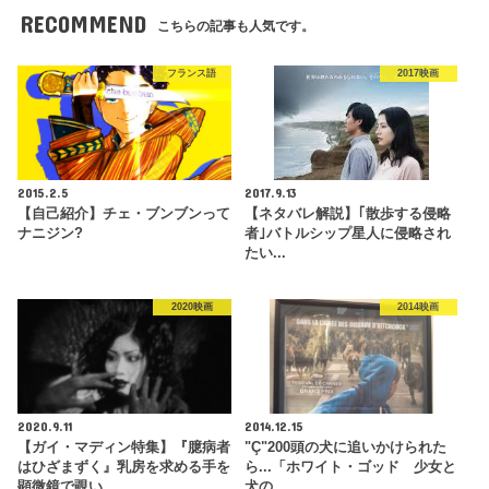
RECOMMEND
こちらの記事も人気です。
フランス語
2017映画
2015.2.5
2017.9.13
【自己紹介】チェ・ブンブンって
【ネタバレ解説】｢散歩する侵略
ナニジン?
者｣バトルシップ星人に侵略され
たい...
2020映画
2014映画
2020.9.11
2014.12.15
【ガイ・マディン特集】『臆病者
"Ç"200頭の犬に追いかけられた
はひざまずく』乳房を求める手を
ら...「ホワイト・ゴッド 少女と
顕微鏡で覗い…
犬の…