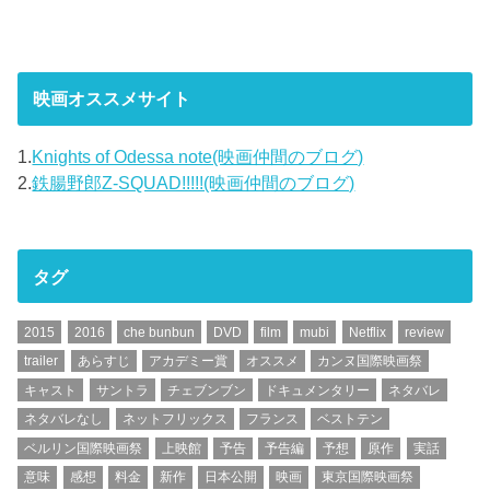
映画オススメサイト
1.
Knights of Odessa note(映画仲間のブログ)
2.
鉄腸野郎Z-SQUAD!!!!!(映画仲間のブログ)
タグ
2015
2016
che bunbun
DVD
film
mubi
Netflix
review
trailer
あらすじ
アカデミー賞
オススメ
カンヌ国際映画祭
キャスト
サントラ
チェブンブン
ドキュメンタリー
ネタバレ
ネタバレなし
ネットフリックス
フランス
ベストテン
ベルリン国際映画祭
上映館
予告
予告編
予想
原作
実話
意味
感想
料金
新作
日本公開
映画
東京国際映画祭