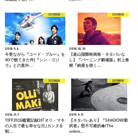
2018映画
2018映画
2018.9.6
2018.10.15
今更ながら『コード・ブルー』を
【釜山国際映画祭・ネタバレな
4Dで観てきた件(『シン・ゴジ
し】『バーニング劇場版』村上春
ラ』との意外…
樹『納屋を焼く…
2016映画
2019映画
2016.11.7
2019.9.11
TIFF2016鑑賞記録10｢オリ・マキ
【ネタバレあり】『SHADOW/影
の人生で最も幸せな日｣カンヌを
武者』堅不可摧的傘/The
制…
unbre…