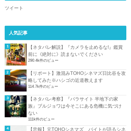
ツイート
人気記事
【ネタバレ解説】『カメラを止めるな!』鑑賞
前に《絶対に》読まないでください
290.4k件のビュー
【リポート】激混みTOHOシネマズ日比谷を攻
略してみた※ハシゴの近道教えます
114.7k件のビュー
【ネタバレ考察】『パラサイト 半地下の家
族』ブルジョワは今そこにある危機に気づけ
ない
111k件のビュー
【悲報】元TOHOシネマズ バイトが語るシネ