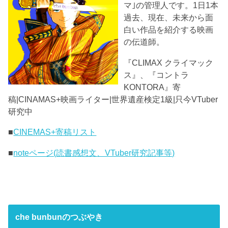
マ｣の管理人です。1日1本
過去、現在、未来から面
白い作品を紹介する映画
の伝道師。
『CLIMAX クライマック
ス』、『コントラ
KONTORA』寄
稿|CINAMAS+映画ライター|世界遺産検定1級|只今VTuber
研究中
■
CINEMAS+寄稿リスト
■
noteページ(読書感想文、VTuber研究記事等)
che bunbunのつぶやき