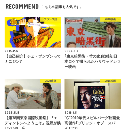
RECOMMEND
こちらの記事も人気です。
フランス語
2018映画
2015.2.5
2024.5.4
【自己紹介】チェ・ブンブンって
｢東京暗黒街・竹の家｣戦後初日
ナニジン?
本ロケで撮られたハリウッドカラ
ー映画
2025映画
2016映画
2025.11.5
2016.1.11
【第38回東京国際映画祭】『エ
"Ç"2010年代スピルバーグ映画最
ディントンへようこそ』視野が狭
高傑作｢ブリッジ・オブ・スパ
い?いや、広…
イ｣アカ…