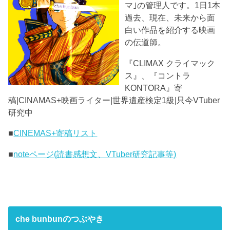
マ｣の管理人です。1日1本
過去、現在、未来から面
白い作品を紹介する映画
の伝道師。
『CLIMAX クライマック
ス』、『コントラ
KONTORA』寄
稿|CINAMAS+映画ライター|世界遺産検定1級|只今VTuber
研究中
■
CINEMAS+寄稿リスト
■
noteページ(読書感想文、VTuber研究記事等)
che bunbunのつぶやき