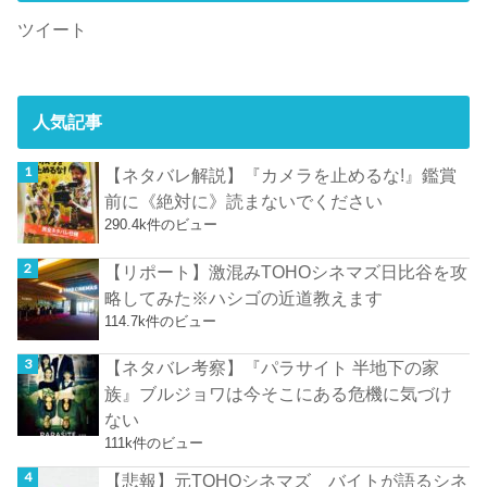
ツイート
人気記事
【ネタバレ解説】『カメラを止めるな!』鑑賞
前に《絶対に》読まないでください
290.4k件のビュー
【リポート】激混みTOHOシネマズ日比谷を攻
略してみた※ハシゴの近道教えます
114.7k件のビュー
【ネタバレ考察】『パラサイト 半地下の家
族』ブルジョワは今そこにある危機に気づけ
ない
111k件のビュー
【悲報】元TOHOシネマズ バイトが語るシネ