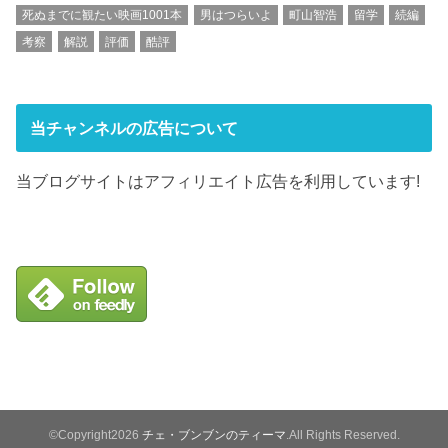
死ぬまでに観たい映画1001本
男はつらいよ
町山智浩
留学
続編
考察
解説
評価
酷評
当チャンネルの広告について
当ブログサイトはアフィリエイト広告を利用しています!
©Copyright2026
チェ・ブンブンのティーマ
.All Rights Reserved.