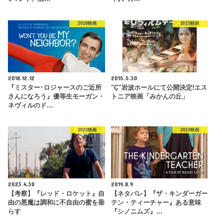
2018映画
2015映画
2018.12.12
2015.5.30
『ミスター･ロジャースのご近所
"Ç"岩波ホールにて公開決定!エス
さんになろう』優等生モーガン・
トニア映画「みかんの丘」
ネヴィルのド…
2023映画
2019映画
2023.4.30
2019.8.9
【考察】『レッド・ロケット』自
【ネタバレ】『ザ・キンダーガー
由の悪魔は調和に不自由の蜜を垂
テン・ティーチャー』ある意味
らす
『シノニムズ』…