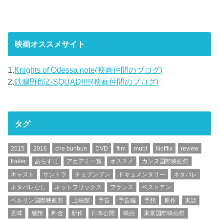
映画オススメサイト
1.
Knights of Odessa note(映画仲間のブログ)
2.
鉄腸野郎Z-SQUAD!!!!!(映画仲間のブログ)
タグ
2015
2016
che bunbun
DVD
film
mubi
Netflix
review
trailer
あらすじ
アカデミー賞
オススメ
カンヌ国際映画祭
キャスト
サントラ
チェブンブン
ドキュメンタリー
ネタバレ
ネタバレなし
ネットフリックス
フランス
ベストテン
ベルリン国際映画祭
上映館
予告
予告編
予想
原作
実話
意味
感想
料金
新作
日本公開
映画
東京国際映画祭