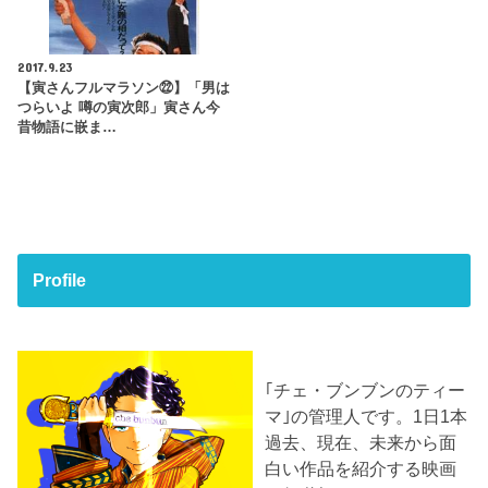
2017.9.23
【寅さんフルマラソン㉒】「男は
つらいよ 噂の寅次郎」寅さん今
昔物語に嵌ま…
Profile
｢チェ・ブンブンのティー
マ｣の管理人です。1日1本
過去、現在、未来から面
白い作品を紹介する映画