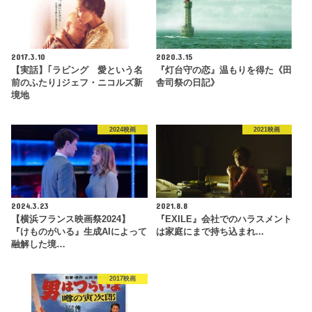
2017.3.10
2020.3.15
【実話】｢ラビング 愛という名
『灯台守の恋』温もりを得た《田
前のふたり｣ジェフ・ニコルズ新
舎司祭の日記》
境地
2024映画
2021映画
2024.3.23
2021.8.8
【横浜フランス映画祭2024】
『EXILE』会社でのハラスメント
『けものがいる』生成AIによって
は家庭にまで持ち込まれ...
融解した境…
2017映画