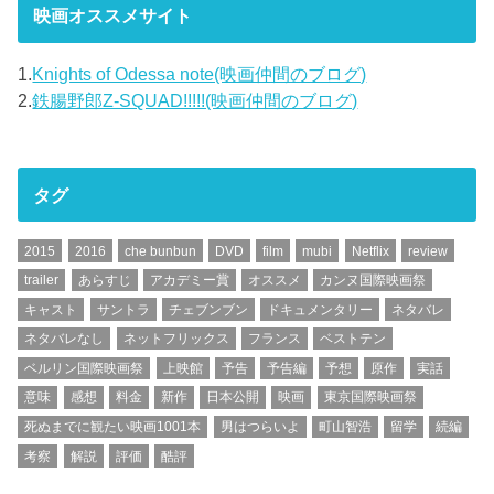
映画オススメサイト
1.
Knights of Odessa note(映画仲間のブログ)
2.
鉄腸野郎Z-SQUAD!!!!!(映画仲間のブログ)
タグ
2015
2016
che bunbun
DVD
film
mubi
Netflix
review
trailer
あらすじ
アカデミー賞
オススメ
カンヌ国際映画祭
キャスト
サントラ
チェブンブン
ドキュメンタリー
ネタバレ
ネタバレなし
ネットフリックス
フランス
ベストテン
ベルリン国際映画祭
上映館
予告
予告編
予想
原作
実話
意味
感想
料金
新作
日本公開
映画
東京国際映画祭
死ぬまでに観たい映画1001本
男はつらいよ
町山智浩
留学
続編
考察
解説
評価
酷評