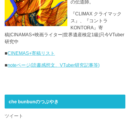
の伝道師。
『CLIMAX クライマック
ス』、『コントラ
KONTORA』寄
稿|CINAMAS+映画ライター|世界遺産検定1級|只今VTuber
研究中
■
CINEMAS+寄稿リスト
■
noteページ(読書感想文、VTuber研究記事等)
che bunbunのつぶやき
ツイート