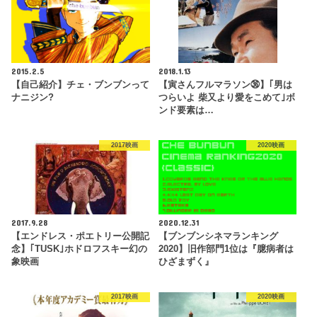
2015.2.5
2018.1.13
【自己紹介】チェ・ブンブンって
【寅さんフルマラソン㊱】｢男は
ナニジン?
つらいよ 柴又より愛をこめて｣ボ
ンド要素は…
2017映画
2020映画
2017.9.28
2020.12.31
【エンドレス・ポエトリー公開記
【ブンブンシネマランキング
念】｢TUSK｣ホドロフスキー幻の
2020】旧作部門1位は『臆病者は
象映画
ひざまずく』
2017映画
2020映画