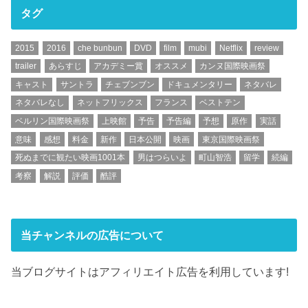
タグ
2015
2016
che bunbun
DVD
film
mubi
Netflix
review
trailer
あらすじ
アカデミー賞
オススメ
カンヌ国際映画祭
キャスト
サントラ
チェブンブン
ドキュメンタリー
ネタバレ
ネタバレなし
ネットフリックス
フランス
ベストテン
ベルリン国際映画祭
上映館
予告
予告編
予想
原作
実話
意味
感想
料金
新作
日本公開
映画
東京国際映画祭
死ぬまでに観たい映画1001本
男はつらいよ
町山智浩
留学
続編
考察
解説
評価
酷評
当チャンネルの広告について
当ブログサイトはアフィリエイト広告を利用しています!