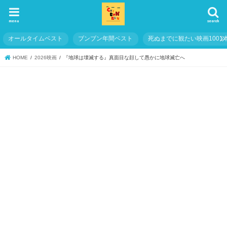
menu
search
オールタイムベスト
ブンブン年間ベスト
死ぬまでに観たい映画1001
HOME
2026映画
『地球は壊滅する』真面目な顔して愚かに地球滅亡へ