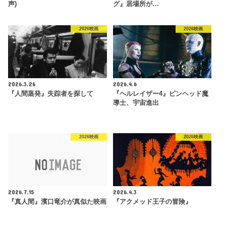
声)
グ』居場所が…
2026映画
2026映画
2026.3.26
2026.4.6
『人間蒸発』失踪者を探して
『ヘルレイザー4』ピンヘッド魔
導士、宇宙進出
2026映画
2026映画
2026.7.15
2026.4.3
『真人間』濱口竜介が真似た映画
『アクメッド王子の冒険』