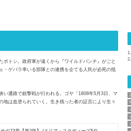
1.
2.
たポトシ。政府軍が遠くから『ワイルドバンチ』がごと
ェ・ゲバラ率いる部隊との連携を企てる人民が必死の抵
い通路で銃撃戦が行われる。ゴヤ「1808年5月3日、マ
の地は血塗られていく。生き残った者の証言により生々
N
の73章【第2版】 (エリア・スタディーズ54)