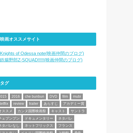
映画オススメサイト
Knights of Odessa note(映画仲間のブログ)
鉄腸野郎Z-SQUAD!!!!!(映画仲間のブログ)
タグ
2015
2016
che bunbun
DVD
film
mubi
etflix
review
trailer
あらすじ
アカデミー賞
オススメ
カンヌ国際映画祭
キャスト
サントラ
チェブンブン
ドキュメンタリー
ネタバレ
ネタバレなし
ネットフリックス
フランス
ベストテン
ベルリン国際映画祭
上映館
予告