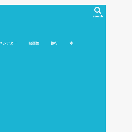
search
スシアター
映画館
旅行
本