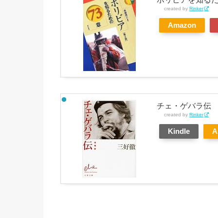
created by
Rinker
Amazon
チェ・ゲバラ伝 
created by
Rinker
Kindle
A