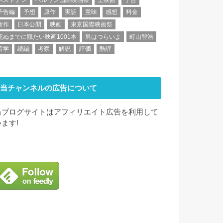
予告編
予想
原作
実話
意味
感想
料金
新作
日本公開
映画
東京国際映画祭
死ぬまでに観たい映画1001本
男はつらいよ
町山智浩
留学
続編
考察
解説
評価
酷評
当チャンネルの広告について
当ブログサイトはアフィリエイト広告を利用して
います!