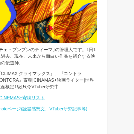
｢チェ・ブンブンのティーマ｣の管理人です。1日1
本過去、現在、未来から面白い作品を紹介する映
画の伝道師。
『CLIMAX クライマックス』、『コントラ
ONTORA』寄稿|CINAMAS+映画ライター|世界
産検定1級|只今VTuber研究中
CINEMAS+寄稿リスト
noteページ(読書感想文、VTuber研究記事等)