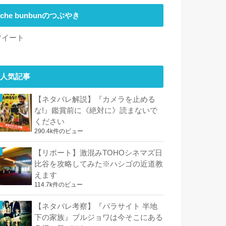
che bunbunのつぶやき
ツイート
人気記事
【ネタバレ解説】『カメラを止める
な!』鑑賞前に《絶対に》読まないで
ください
290.4k件のビュー
【リポート】激混みTOHOシネマズ日
比谷を攻略してみた※ハシゴの近道教
えます
114.7k件のビュー
【ネタバレ考察】『パラサイト 半地
下の家族』ブルジョワは今そこにある