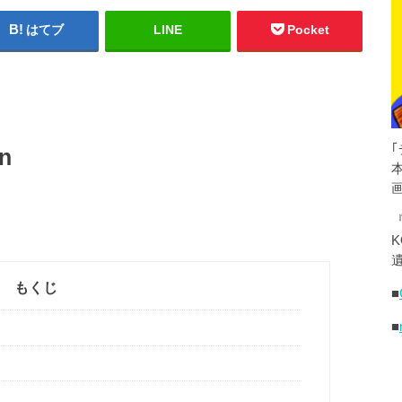
はてブ
LINE
Pocket
n
K
遺
もくじ
■
■