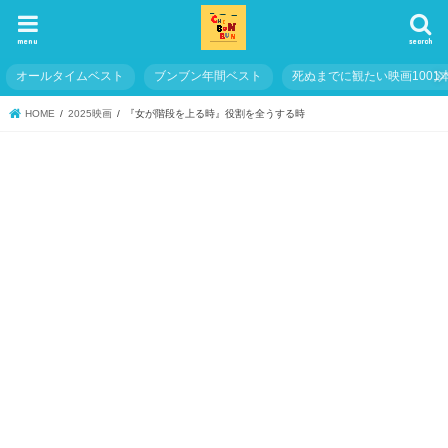
menu
search
オールタイムベスト
ブンブン年間ベスト
死ぬまでに観たい映画1001
HOME
2025映画
『女が階段を上る時』役割を全うする時