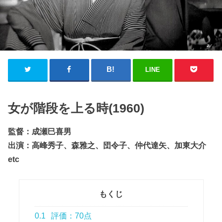
LINE
女が階段を上る時(1960)
監督：成瀬巳喜男
出演：高峰秀子、森雅之、団令子、仲代達矢、加東大介
etc
もくじ
0.1
評価：70点