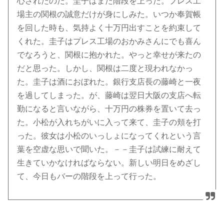
心されたのだ。圭子はまた階段を上った。プレス工
場主の関根の誠意だけが身にしみた。いつか奉賀帳
を回した時も、気持よく十万円出すことを約束して
くれた。圭子はプレス工場のおかみさんにでも喜ん
でなろうと、関根に抱かれた。やっと幸せが来たの
だと思った。しかし、関根は二度と現われなかっ
た。圭子は酒におぼれた。銀行支店長の藤崎と一夜
を過してしまった。が、藤崎は翌日大阪の支店へ転
勤になると言いながら、十万円の株券を置いて去っ
た。小松が入れちがいに入って来て、圭子の頬を打
った。彼女は小松のいっしょになってくれという言
葉を空虚な思いで聞いた。－－圭子は試練に耐えて
生きていかなければならない。新しい明日をめざし
て、今日もバーの階段を上って行った。