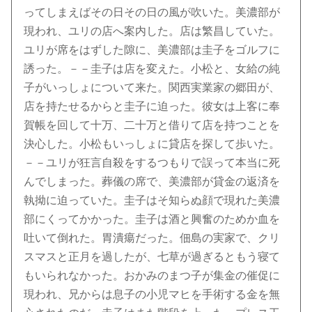
ってしまえばその日その日の風が吹いた。美濃部が
現われ、ユリの店へ案内した。店は繁昌していた。
ユリが席をはずした隙に、美濃部は圭子をゴルフに
誘った。－－圭子は店を変えた。小松と、女給の純
子がいっしょについて来た。関西実業家の郷田が、
店を持たせるからと圭子に迫った。彼女は上客に奉
賀帳を回して十万、二十万と借りて店を持つことを
決心した。小松もいっしょに貸店を探して歩いた。
－－ユリが狂言自殺をするつもりで誤って本当に死
んでしまった。葬儀の席で、美濃部が貸金の返済を
執拗に迫っていた。圭子はそ知らぬ顔で現れた美濃
部にくってかかった。圭子は酒と興奮のためか血を
吐いて倒れた。胃潰瘍だった。佃島の実家で、クリ
スマスと正月を過したが、七草が過ぎるともう寝て
もいられなかった。おかみのまつ子が集金の催促に
現われ、兄からは息子の小児マヒを手術する金を無