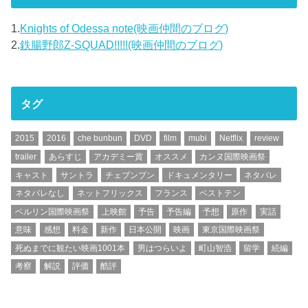
1.
Knights of Odessa note(映画仲間のブログ)
2.
鉄腸野郎Z-SQUAD!!!!!(映画仲間のブログ)
タグ
2015
2016
che bunbun
DVD
film
mubi
Netflix
review
trailer
あらすじ
アカデミー賞
オススメ
カンヌ国際映画祭
キャスト
サントラ
チェブンブン
ドキュメンタリー
ネタバレ
ネタバレなし
ネットフリックス
フランス
ベストテン
ベルリン国際映画祭
上映館
予告
予告編
予想
原作
実話
意味
感想
料金
新作
日本公開
映画
東京国際映画祭
死ぬまでに観たい映画1001本
男はつらいよ
町山智浩
留学
続編
考察
解説
評価
酷評