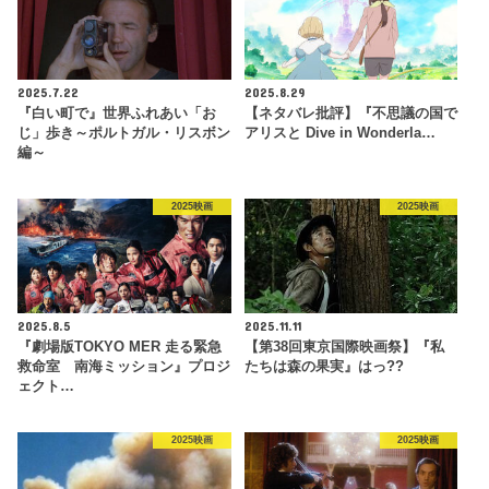
2025.7.22
2025.8.29
『白い町で』世界ふれあい「お
【ネタバレ批評】『不思議の国で
じ」歩き～ポルトガル・リスボン
アリスと Dive in Wonderla…
編～
2025映画
2025映画
2025.8.5
2025.11.11
『劇場版TOKYO MER 走る緊急
【第38回東京国際映画祭】『私
救命室 南海ミッション』プロジ
たちは森の果実』はっ??
ェクト…
2025映画
2025映画