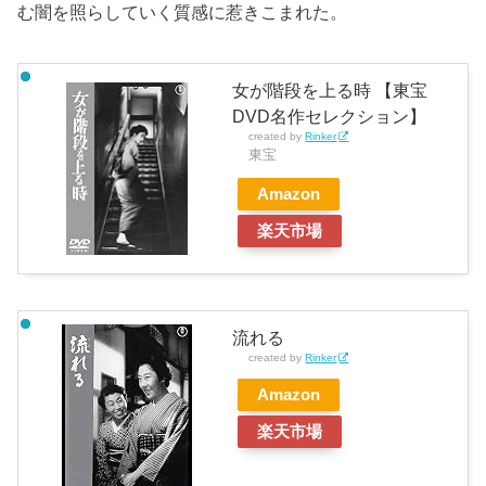
む闇を照らしていく質感に惹きこまれた。
女が階段を上る時 【東宝
DVD名作セレクション】
created by
Rinker
東宝
Amazon
楽天市場
流れる
created by
Rinker
Amazon
楽天市場