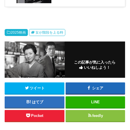
2025映画
女が階段を上る時
この記事が気に入ったら
いいねしよう！
ツイート
シェア
はてブ
LINE
Pocket
feedly