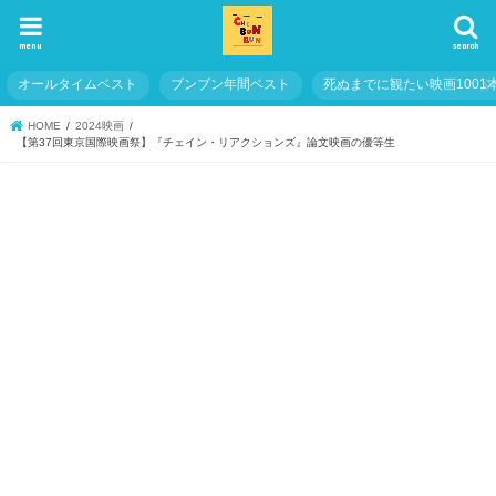
menu
search
オールタイムベスト
ブンブン年間ベスト
死ぬまでに観たい映画1001
HOME
2024映画
【第37回東京国際映画祭】『チェイン・リアクションズ』論文映画の優等生