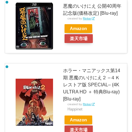
悪魔のいけにえ 公開40周年
記念版(価格改定) [Blu-ray]
created by
Rinker
Amazon
楽天市場
ホラー・マニアックス第14
期 悪魔のいけにえ２ –４Ｋ
レストア版 SPECIAL– (4K
ULTRA HD ＋ 特典Blu-ray)
[Blu-ray]
created by
Rinker
Happinet
Amazon
楽天市場