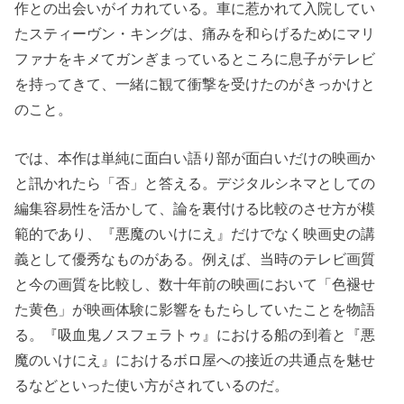
作との出会いがイカれている。車に惹かれて入院してい
たスティーヴン・キングは、痛みを和らげるためにマリ
ファナをキメてガンぎまっているところに息子がテレビ
を持ってきて、一緒に観て衝撃を受けたのがきっかけと
のこと。
では、本作は単純に面白い語り部が面白いだけの映画か
と訊かれたら「否」と答える。デジタルシネマとしての
編集容易性を活かして、論を裏付ける比較のさせ方が模
範的であり、『悪魔のいけにえ』だけでなく映画史の講
義として優秀なものがある。例えば、当時のテレビ画質
と今の画質を比較し、数十年前の映画において「色褪せ
た黄色」が映画体験に影響をもたらしていたことを物語
る。『吸血鬼ノスフェラトゥ』における船の到着と『悪
魔のいけにえ』におけるボロ屋への接近の共通点を魅せ
るなどといった使い方がされているのだ。