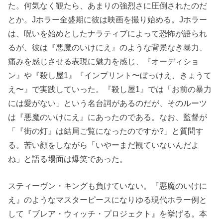
た。何気なく観たら、あまりの強烈さに圧倒されたのだ
とか。Jホラー全盛期に彼は映画を撮り始める。Jホラー
は、呪いを始めとしたナラティブによって恐怖が語られ
るが、彼は『悪魔のいけにえ』のような背景なき暴力、
痛みを感じさせる表現に魅力を感じ、『オーディショ
ン』や『殺し屋1』『インプリント〜ぼっけえ、きょうて
え〜』で実践していった。『殺し屋1』では「お前の暴力
には愛がない」という名台詞があるのだが、そのルーツ
は『悪魔のいけにえ』にあったのである。なお、監督が
「『街の灯』は結局ご覧になったのですか?」と質問す
る。苦い顔をしながら「いやーまだ観ていないんだよ
ね」と語る場面は爆笑であった。
スティーヴン・キングも負けていない。『悪魔のいけに
え』のようなマスターピースになりゆる現代ホラー例と
して『ブレア・ウィッチ・プロジェクト』を挙げる。本