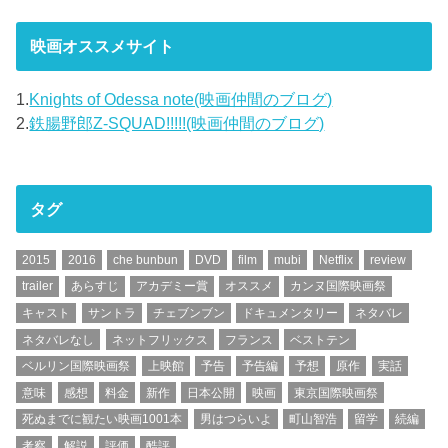
映画オススメサイト
1.
Knights of Odessa note(映画仲間のブログ)
2.
鉄腸野郎Z-SQUAD!!!!!(映画仲間のブログ)
タグ
2015
2016
che bunbun
DVD
film
mubi
Netflix
review
trailer
あらすじ
アカデミー賞
オススメ
カンヌ国際映画祭
キャスト
サントラ
チェブンブン
ドキュメンタリー
ネタバレ
ネタバレなし
ネットフリックス
フランス
ベストテン
ベルリン国際映画祭
上映館
予告
予告編
予想
原作
実話
意味
感想
料金
新作
日本公開
映画
東京国際映画祭
死ぬまでに観たい映画1001本
男はつらいよ
町山智浩
留学
続編
考察
解説
評価
酷評