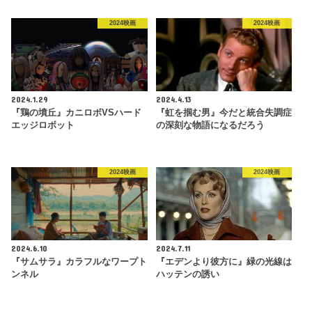
2024映画
2024映画
2024.1.29
2024.4.13
『鶏の墳丘』カニロボVSハード
『虹を掴む男』今だと統合失調症
エッジロボット
の深刻な物語になるだろう
2024映画
2024映画
2024.6.10
2024.7.11
『サムサラ』カラフルなワープト
『エデンより彼方に』緑の光線は
ンネル
ハッテンの誘い