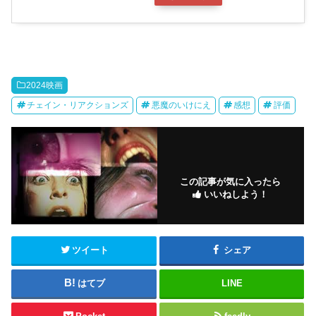
2024映画
チェイン・リアクションズ
悪魔のいけにえ
感想
評価
この記事が気に入ったら
いいねしよう！
ツイート
シェア
はてブ
LINE