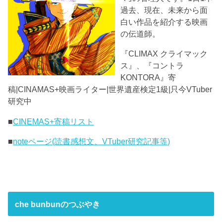
過去、現在、未来から面
白い作品を紹介する映画
の伝道師。
『CLIMAX クライマック
ス』、『コントラ
KONTORA』寄
稿|CINAMAS+映画ライター|世界遺産検定1級|只今VTuber
研究中
■
CINEMAS+寄稿リスト
■
noteページ(読書感想文、VTuber研究記事等)
che bunbunのつぶやき