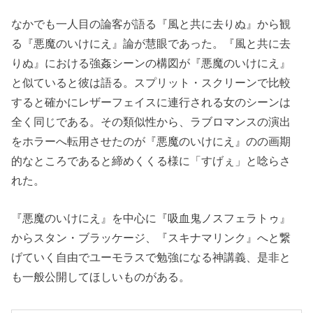
なかでも一人目の論客が語る『風と共に去りぬ』から観
る『悪魔のいけにえ』論が慧眼であった。『風と共に去
りぬ』における強姦シーンの構図が『悪魔のいけにえ』
と似ていると彼は語る。スプリット・スクリーンで比較
すると確かにレザーフェイスに連行される女のシーンは
全く同じである。その類似性から、ラブロマンスの演出
をホラーへ転用させたのが『悪魔のいけにえ』のの画期
的なところであると締めくくる様に「すげぇ」と唸らさ
れた。
『悪魔のいけにえ』を中心に『吸血鬼ノスフェラトゥ』
からスタン・ブラッケージ、『スキナマリンク』へと繋
げていく自由でユーモラスで勉強になる神講義、是非と
も一般公開してほしいものがある。