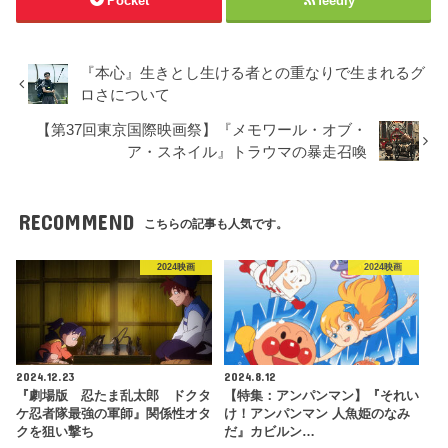
Pocket
feedly
『本心』生きとし生ける者との重なりで生まれるグ
ロさについて
【第37回東京国際映画祭】『メモワール・オブ・
ア・スネイル』トラウマの暴走召喚
RECOMMEND
こちらの記事も人気です。
2024映画
2024映画
2024.12.23
2024.8.12
『劇場版 忍たま乱太郎 ドクタ
【特集：アンパンマン】『それい
ケ忍者隊最強の軍師』関係性オタ
け！アンパンマン 人魚姫のなみ
クを狙い撃ち
だ』カビルン…