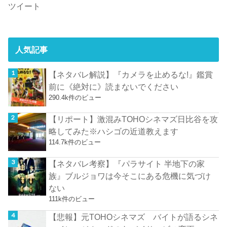
ツイート
人気記事
【ネタバレ解説】『カメラを止めるな!』鑑賞
前に《絶対に》読まないでください
290.4k件のビュー
【リポート】激混みTOHOシネマズ日比谷を攻
略してみた※ハシゴの近道教えます
114.7k件のビュー
【ネタバレ考察】『パラサイト 半地下の家
族』ブルジョワは今そこにある危機に気づけ
ない
111k件のビュー
【悲報】元TOHOシネマズ バイトが語るシネ