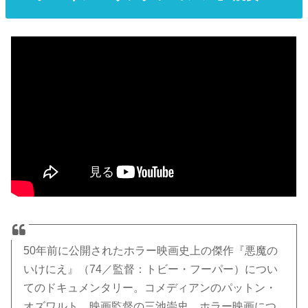
50年前に公開されたホラー映画史上の傑作『悪魔の
いけにえ』（74／監督：トビー・フーパー）につい
てのドキュメンタリー。コメディアンのパットン・
オズワルト、映画監督の三池崇史、ホラー映画につ