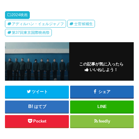
2024映画
アディルハン・イェルジャノフ
士官候補生
第37回東京国際映画祭
この記事が気に入ったら
いいねしよう！
ツイート
シェア
はてブ
LINE
Pocket
feedly