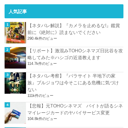
人気記事
【ネタバレ解説】『カメラを止めるな!』鑑賞
前に《絶対に》読まないでください
290.4k件のビュー
【リポート】激混みTOHOシネマズ日比谷を攻
略してみた※ハシゴの近道教えます
114.7k件のビュー
【ネタバレ考察】『パラサイト 半地下の家
族』ブルジョワは今そこにある危機に気づけ
ない
111k件のビュー
【悲報】元TOHOシネマズ バイトが語るシネ
マイレージカードのヤバイサービス変更
104.8k件のビュー