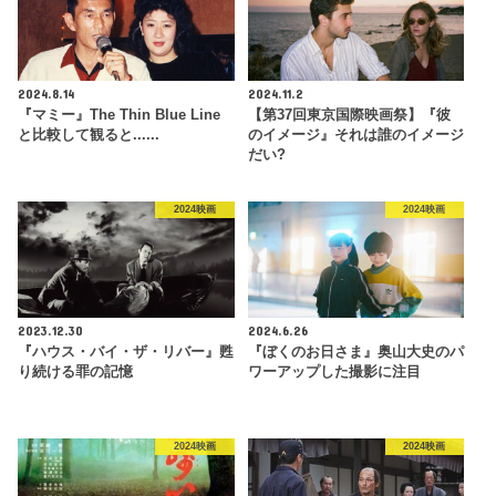
2024.8.14
2024.11.2
『マミー』The Thin Blue Line
【第37回東京国際映画祭】『彼
と比較して観ると......
のイメージ』それは誰のイメージ
だい?
2024映画
2024映画
2023.12.30
2024.6.26
『ハウス・バイ・ザ・リバー』甦
『ぼくのお日さま』奥山大史のパ
り続ける罪の記憶
ワーアップした撮影に注目
2024映画
2024映画