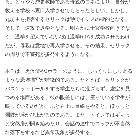
る。どうやら歴史教師である母親のコネにより、自分が
教える学校へ裏口入学させてもらったらしい。しかし、
丸坊主を拒否するセリックは秒でイジメの標的となる。
そして、速攻で退学となる。明らかに士官学校向きでな
く、通学を望んでいない彼は退学RTAを成功させるわけ
だが、母親は意地で再入学させる。その結果、セリック
の周りで不審死が多発するようになる。
本作は、黒沢清やJホラーのように、じっくりにじり寄る
ような恐怖描写が特徴的である。たとえば、セリックが
バスケットボールをする学生たちに混ざらず、虚空を見
つめる場面がある。彼の眼差しには、座っている学生が
映っているのだが、ふと右上に目線をやると、ぼぅっと
髑髏が浮かび上がるのである。また、トイレではギィっ
と突然扉が開き始めたり、会話の途中でコップが不自然
な落下をするなど異常現象が多発する。