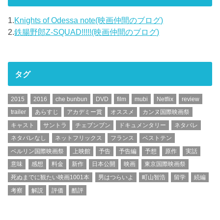
1.
Knights of Odessa note(映画仲間のブログ)
2.
鉄腸野郎Z-SQUAD!!!!!(映画仲間のブログ)
タグ
2015
2016
che bunbun
DVD
film
mubi
Netflix
review
trailer
あらすじ
アカデミー賞
オススメ
カンヌ国際映画祭
キャスト
サントラ
チェブンブン
ドキュメンタリー
ネタバレ
ネタバレなし
ネットフリックス
フランス
ベストテン
ベルリン国際映画祭
上映館
予告
予告編
予想
原作
実話
意味
感想
料金
新作
日本公開
映画
東京国際映画祭
死ぬまでに観たい映画1001本
男はつらいよ
町山智浩
留学
続編
考察
解説
評価
酷評