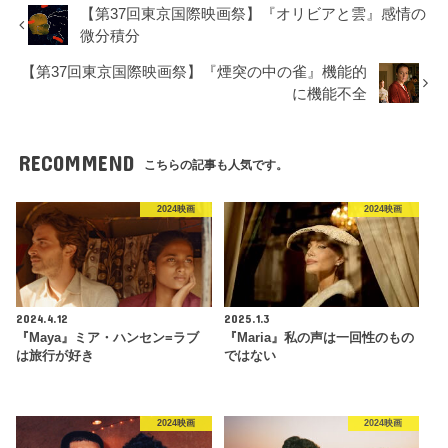
【第37回東京国際映画祭】『オリビアと雲』感情の
微分積分
【第37回東京国際映画祭】『煙突の中の雀』機能的
に機能不全
RECOMMEND
こちらの記事も人気です。
2024映画
2024映画
2024.4.12
2025.1.3
『Maya』ミア・ハンセン=ラブ
『Maria』私の声は一回性のもの
は旅行が好き
ではない
2024映画
2024映画