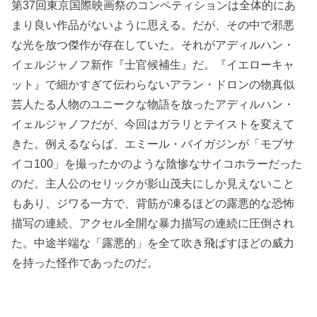
第37回東京国際映画祭のコンペティションは全体的にあ
まり良い作品がないように思える。だが、その中で邪悪
な光を放つ傑作が存在していた。それがアディルハン・
イェルジャノフ新作『士官候補生』だ。『イエローキャ
ット』で細かすぎて伝わらないアラン・ドロンの物真似
芸人たる人物のユニークな物語を放ったアディルハン・
イェルジャノフだが、今回はガラリとテイストを変えて
きた。例えるならば、エミール・バイガジンが「モブサ
イコ100」を撮ったかのような陰惨なサイコホラーだった
のだ。主人公のセリックが影山茂夫にしか見えないこと
もあり、ジワる一方で、背筋が凍るほどの露悪的な恐怖
描写の連続、アクセル全開な暴力描写の連続に圧倒され
た。中途半端な「露悪的」を全て吹き飛ばすほどの威力
を持った怪作であったのだ。