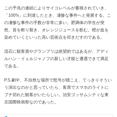
この予兆の連続によりサイコレベルが蓄積されていき、
「100%」に到達したとき、凄惨な事件へと発展する。こ
の凄惨な事件の手数が非常に多い。肥満体の学生が突
然、首を斬り裂き、オレンジジュースを飲む。橙が血を
染めていくといった高い芸術点を叩きだすのである。
流石に観客賞やグランプリは絶望的ではあるが、アディ
ルハン・イェルジャノフの新しい才能と遭遇できて満足
である。
P.S.劇中、不自然な場所で怒号が聴こえ、てっきりそうい
う演出なのかと思っていたら、客席でスマホのライトに
ブチ切れた観客がいたらしい。治安ゴッサムシティな東
京国際映画祭なのであった。