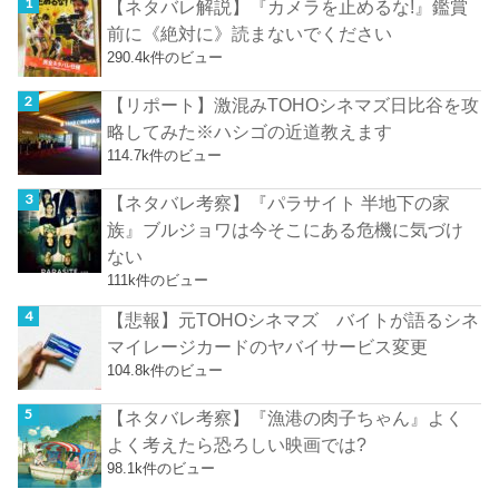
【ネタバレ解説】『カメラを止めるな!』鑑賞
前に《絶対に》読まないでください
290.4k件のビュー
【リポート】激混みTOHOシネマズ日比谷を攻
略してみた※ハシゴの近道教えます
114.7k件のビュー
【ネタバレ考察】『パラサイト 半地下の家
族』ブルジョワは今そこにある危機に気づけ
ない
111k件のビュー
【悲報】元TOHOシネマズ バイトが語るシネ
マイレージカードのヤバイサービス変更
104.8k件のビュー
【ネタバレ考察】『漁港の肉子ちゃん』よく
よく考えたら恐ろしい映画では?
98.1k件のビュー