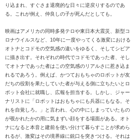
り込まれ、すぐさま退廃的な日々に逆戻りするのであ
る。これが例え、仲良しの子が死んだとしても。
映画はアメリカの同時多発テロや東日本大震災、新型コ
ロナウイルスなど、10年に一度やってくる激変における
オトナとコドモの空気感の違いをゆるく、そしてシビア
に描き出す。それぞれの時代でコドモであった者、そし
てオトナであった者はこの空気感のリアルさに惹き込ま
れるであろう。例えば、かつておもちゃのロボットが友
だちの役割を果たしていた者が与える側に立ちたいとロ
ボット会社に就職し、広報を担当する。しかし、ジャー
ナリストに「ロボットはおもちゃにも兵器にもなる。そ
れを自覚しろ。」と言われ、心の中にしまっていたもの
が覗かれたかの用に気まずい顔をする場面がある。オト
ナになると本音と建前を使い分けて暮らすことが求めら
れるが、激変はその境界線に銃口を突きつける。それは