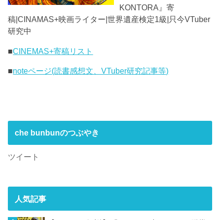
KONTORA』寄
稿|CINAMAS+映画ライター|世界遺産検定1級|只今VTuber
研究中
■
CINEMAS+寄稿リスト
■
noteページ(読書感想文、VTuber研究記事等)
che bunbunのつぶやき
ツイート
人気記事