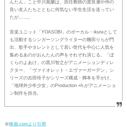
んたん」こと中川凰蘭は、担任教師の渡良瀬や仲の
良い友人たちとともに何気ない学生生活を送ってい
たが……。
音楽ユニット「YOASOBI」のボーカル・ikuraとして
も活動するシンガーソングライターの幾田りらが門
出、歌手やタレントとして若い世代を中心に人気を
集めるあのがおんたんの声をそれぞれ演じる。「ぼ
くらのよあけ」の黒川智之がアニメーションディレ
クター、「ヴァイオレット・エヴァーガーデン」シ
リーズの吉田玲子がシリーズ構成・脚本を手がけ、
「地球外少年少女」のProduction +h.がアニメーショ
ン制作を担当。
※
映画.comより引用