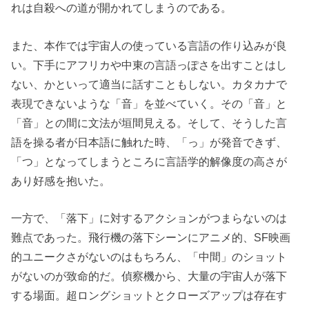
れは自殺への道が開かれてしまうのである。
また、本作では宇宙人の使っている言語の作り込みが良
い。下手にアフリカや中東の言語っぽさを出すことはし
ない、かといって適当に話すこともしない。カタカナで
表現できないような「音」を並べていく。その「音」と
「音」との間に文法が垣間見える。そして、そうした言
語を操る者が日本語に触れた時、「っ」が発音できず、
「つ」となってしまうところに言語学的解像度の高さが
あり好感を抱いた。
一方で、「落下」に対するアクションがつまらないのは
難点であった。飛行機の落下シーンにアニメ的、SF映画
的ユニークさがないのはもちろん、「中間」のショット
がないのが致命的だ。偵察機から、大量の宇宙人が落下
する場面。超ロングショットとクローズアップは存在す