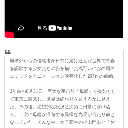
地球外からの侵略者が日常に溶け込んだ世界で青春
を謳歌する少女たちの姿を描いた浅野いにおの同名
コミックをアニメーション映画化した2部作の前編。
3年前の8月31日、巨大な宇宙船「母艦」が突如とし
て東京に襲来し、世界は終わりを迎えるかに見え
た。その後、絶望的な状況は次第に日常に溶け込
み、上空に母艦が浮遊する異様な光景が当たり前と
なっていた。そんな中、女子高生の小山門出と「お