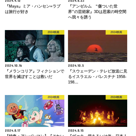
2024.4.12
2024.6.23
『Maya』ミア・ハンセン=ラブ
『アンゼルム “傷ついた世
は旅行が好き
界”の芸術家』3Dは思索の時空間
へ我々を誘う
2024映画
2024映画
2024.10.16
2024.10.5
『メランコリア』フィクションで
『スウェーデン・テレビ放送に見
世界を滅ぼすことは救いだ
るイスラエル・パレスチナ 1958-
198…
2024映画
2024映画
2024.8.17
2024.8.15