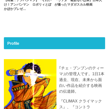
【特集：アンパンマン】『それい
『ヴァタ 箱あるいは体』日本人
け！アンパンマン ロボリィとぽ
が撮ったマダガスカル映画
かぽかプレゼ…
Profile
｢チェ・ブンブンのティー
マ｣の管理人です。1日1本
過去、現在、未来から面
白い作品を紹介する映画
の伝道師。
『CLIMAX クライマック
ス』、『コントラ