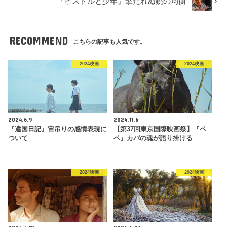
『ピストルと少年』撃たれぬ銃の均衡
RECOMMEND
こちらの記事も人気です。
2024映画
2024映画
2024.6.9
2024.11.6
『違国日記』宙吊りの感情表現に
【第37回東京国際映画祭】『ペ
ついて
ペ』カバの魂が語り掛ける
2024映画
2024映画