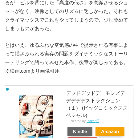
るが、ビルを背にした「高度の低さ」を意識させるショ
ットがなく、映像としてのリズムに乏しかった。それも
クライマックスでこれをやってしまうので、少し冷めて
しまうものがあった。
とはいえ、ゆるふわな空気感の中で提示される有事によ
って揺さぶられる実存の問題をダイナミックなストーリ
ーテリングで語ってみせた本作、後章が楽しみである。
※映画.comより画像引用
デッドデッドデーモンズデ
デデデデストラクション
（１） (ビッグコミックスス
ペシャル)
created by
Rinker
Kindle
Amazon