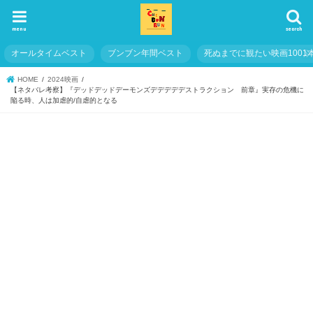
menu
search
オールタイムベスト
ブンブン年間ベスト
死ぬまでに観たい映画1001
HOME
2024映画
【ネタバレ考察】『デッドデッドデーモンズデデデデデストラクション 前章』実存の危機に
陥る時、人は加虐的/自虐的となる