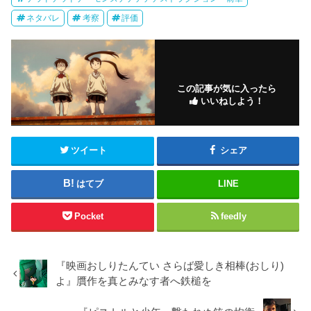
ネタバレ
考察
評価
この記事が気に入ったら
いいねしよう！
ツイート
シェア
はてブ
LINE
Pocket
feedly
『映画おしりたんてい さらば愛しき相棒(おしり)
よ』贋作を真とみなす者へ鉄槌を