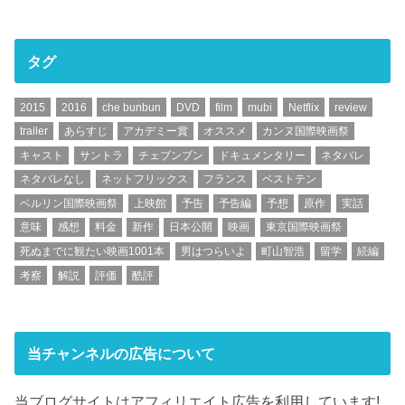
タグ
2015
2016
che bunbun
DVD
film
mubi
Netflix
review
trailer
あらすじ
アカデミー賞
オススメ
カンヌ国際映画祭
キャスト
サントラ
チェブンブン
ドキュメンタリー
ネタバレ
ネタバレなし
ネットフリックス
フランス
ベストテン
ベルリン国際映画祭
上映館
予告
予告編
予想
原作
実話
意味
感想
料金
新作
日本公開
映画
東京国際映画祭
死ぬまでに観たい映画1001本
男はつらいよ
町山智浩
留学
続編
考察
解説
評価
酷評
当チャンネルの広告について
当ブログサイトはアフィリエイト広告を利用しています!