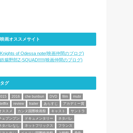
映画オススメサイト
Knights of Odessa note(映画仲間のブログ)
鉄腸野郎Z-SQUAD!!!!!(映画仲間のブログ)
タグ
2015
2016
che bunbun
DVD
film
mubi
etflix
review
trailer
あらすじ
アカデミー賞
オススメ
カンヌ国際映画祭
キャスト
サントラ
チェブンブン
ドキュメンタリー
ネタバレ
ネタバレなし
ネットフリックス
フランス
ベストテン
ベルリン国際映画祭
上映館
予告