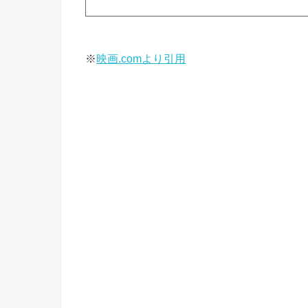
※
映画.comより引用