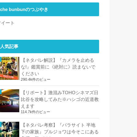
che bunbunのつぶやき
ツイート
人気記事
【ネタバレ解説】『カメラを止める
な!』鑑賞前に《絶対に》読まないで
ください
290.4k件のビュー
【リポート】激混みTOHOシネマズ日
比谷を攻略してみた※ハシゴの近道教
えます
114.7k件のビュー
【ネタバレ考察】『パラサイト 半地
下の家族』ブルジョワは今そこにある