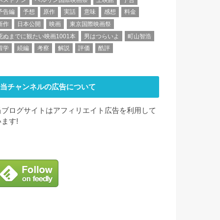
予告編
予想
原作
実話
意味
感想
料金
新作
日本公開
映画
東京国際映画祭
死ぬまでに観たい映画1001本
男はつらいよ
町山智浩
留学
続編
考察
解説
評価
酷評
当チャンネルの広告について
当ブログサイトはアフィリエイト広告を利用して
います!