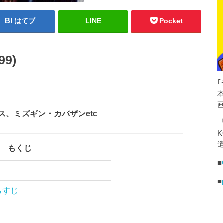
はてブ
LINE
Pocket
9)
、ミズギン・カパザンetc
K
遺
もくじ
■
■
らすじ