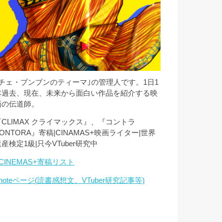
｢チェ・ブンブンのティーマ｣の管理人です。1日1
本過去、現在、未来から面白い作品を紹介する映
画の伝道師。
『CLIMAX クライマックス』、『コントラ
ONTORA』寄稿|CINAMAS+映画ライター|世界
産検定1級|只今VTuber研究中
CINEMAS+寄稿リスト
noteページ(読書感想文、VTuber研究記事等)