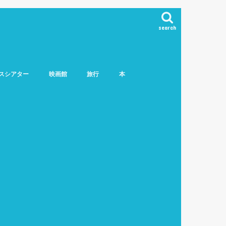
search
スシアター
映画館
旅行
本