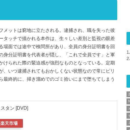
フメットは窮地に立たされる。逮捕され、職を失った彼
ータッチで描かれる本作は、生々しい差別と監視の眼差
る場面では途中で検問所があり、全員の身分証明書を回
1.
の身分証明書を代表者が隠し、「これで全員です」と軍
2.
かけられた際の緊迫感が強烈なものとなっている。定期
が、いつ逮捕されてもおかしくない状態なので常にピリ
ら最終的に、掃き溜めでのゴミ拾いにまで堕ちてしまう
N
タン [DVD]
楽天市場