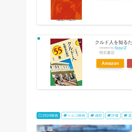
クルド人を知るため
created by
Rinker
明石書店
Amazon
2024映画
トルコ映画
感想
評価
遥