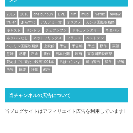
2015
2016
che bunbun
DVD
film
mubi
Netflix
review
trailer
あらすじ
アカデミー賞
オススメ
カンヌ国際映画祭
キャスト
サントラ
チェブンブン
ドキュメンタリー
ネタバレ
ネタバレなし
ネットフリックス
フランス
ベストテン
ベルリン国際映画祭
上映館
予告
予告編
予想
原作
実話
意味
感想
料金
新作
日本公開
映画
東京国際映画祭
死ぬまでに観たい映画1001本
男はつらいよ
町山智浩
留学
続編
考察
解説
評価
酷評
当チャンネルの広告について
当ブログサイトはアフィリエイト広告を利用しています!