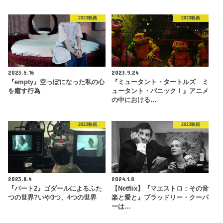
2023映画
2023映画
2023.5.16
2023.9.24
『empty』空っぽになった私の心
『ミュータント・タートルズ ミ
を癒す行為
ュータント・パニック！』アニメ
の中における…
2023映画
2023映画
2023.8.4
2024.1.8
『パート2』ゴダールによるふた
【Netflix】『マエストロ：その音
つの世界?いや3つ、4つの世界
楽と愛と』ブラッドリー・クーパ
ーは…