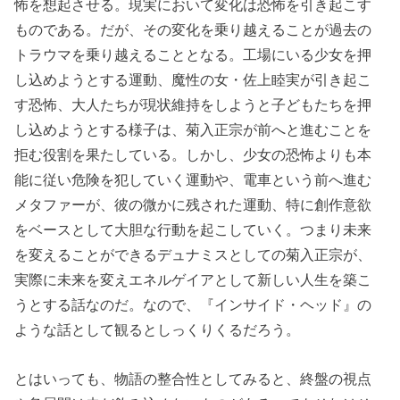
怖を想起させる。現実において変化は恐怖を引き起こす
ものである。だが、その変化を乗り越えることが過去の
トラウマを乗り越えることとなる。工場にいる少女を押
し込めようとする運動、魔性の女・佐上睦実が引き起こ
す恐怖、大人たちが現状維持をしようと子どもたちを押
し込めようとする様子は、菊入正宗が前へと進むことを
拒む役割を果たしている。しかし、少女の恐怖よりも本
能に従い危険を犯していく運動や、電車という前へ進む
メタファーが、彼の微かに残された運動、特に創作意欲
をベースとして大胆な行動を起こしていく。つまり未来
を変えることができるデュナミスとしての菊入正宗が、
実際に未来を変えエネルゲイアとして新しい人生を築こ
うとする話なのだ。なので、『インサイド・ヘッド』の
ような話として観るとしっくりくるだろう。
とはいっても、物語の整合性としてみると、終盤の視点