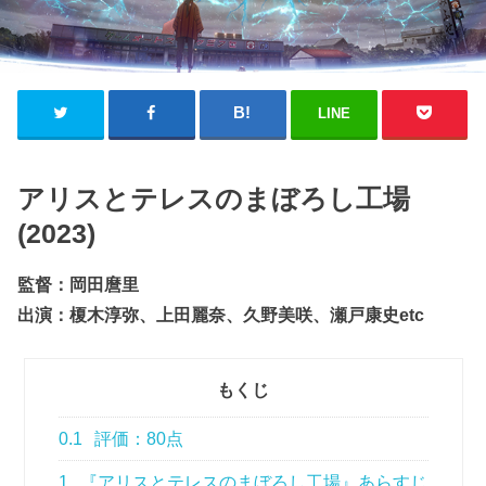
LINE
アリスとテレスのまぼろし工場
(2023)
監督：岡田麿里
出演：榎木淳弥、上田麗奈、久野美咲、瀬戸康史etc
もくじ
0.1
評価：80点
1
『アリスとテレスのまぼろし工場』あらすじ