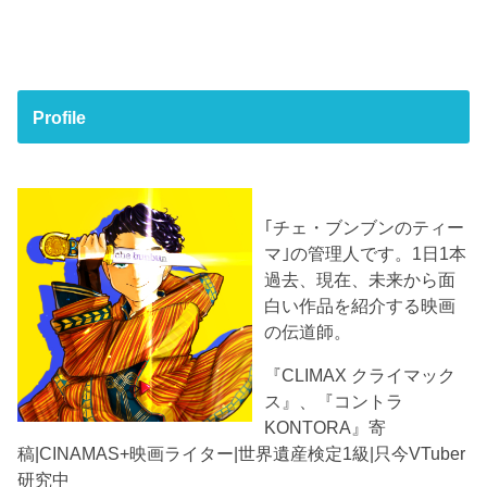
Profile
｢チェ・ブンブンのティー
マ｣の管理人です。1日1本
過去、現在、未来から面
白い作品を紹介する映画
の伝道師。
『CLIMAX クライマック
ス』、『コントラ
KONTORA』寄
稿|CINAMAS+映画ライター|世界遺産検定1級|只今VTuber
研究中