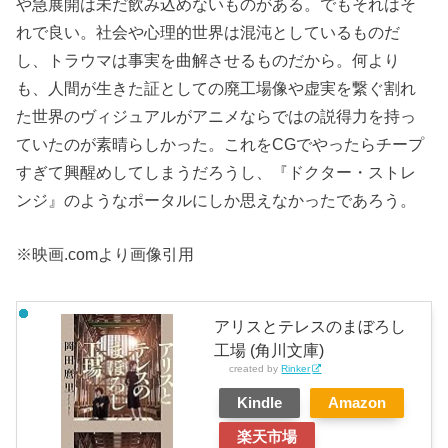
や急展開は未だ飲み込めないものがある。でもそれはそ
れで良い。社会や心理的世界は混沌としているものだ
し、トラウマは事実を曲解させるものだから。何より
も、人間が生きた証としての廃工場像や虚実を繋ぐ割れ
た世界のヴィジュアルがアニメならではの説得力を持っ
ていたのが素晴らしかった。これをCGでやったらチープ
すぎて興醒めしてしまうだろうし、『ドクター・ストレ
ンジ』のようなポータルにしか思えなかったであろう。
※映画.comより画像引用
アリスとテレスのまぼろし
工場 (角川文庫)
created by
Rinker
Kindle
Amazon
楽天市場