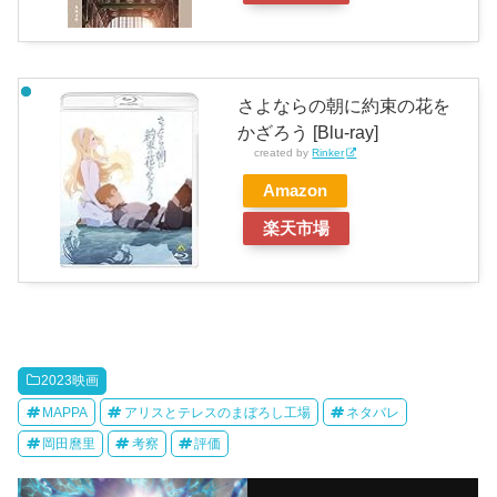
さよならの朝に約束の花を
かざろう [Blu-ray]
created by
Rinker
Amazon
楽天市場
2023映画
MAPPA
アリスとテレスのまぼろし工場
ネタバレ
岡田麿里
考察
評価