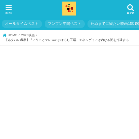
menu
search
オールタイムベスト
ブンブン年間ベスト
死ぬまでに観たい映画1001
HOME
2023映画
【ネタバレ考察】『アリスとテレスのまぼろし工場』エネルゲイアは内なる闇を打破する