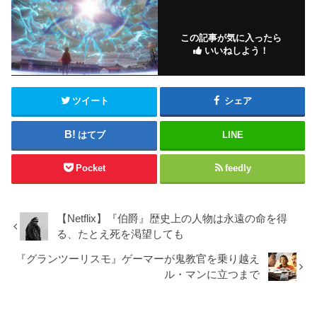
この記事が気に入ったら
いいねしよう！
ツイート
シェア
はてブ
LINE
Pocket
feedly
【Netflix】『伯爵』歴史上の人物は永遠の命を得
る、たとえ死を渇望しても
『グランツーリスモ』ゲーマーが鬼教官を乗り越え
ル・マンに立つまで