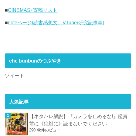
■
CINEMAS+寄稿リスト
■
noteページ(読書感想文、VTuber研究記事等)
che bunbunのつぶやき
ツイート
人気記事
【ネタバレ解説】『カメラを止めるな!』鑑賞
前に《絶対に》読まないでください
290.4k件のビュー