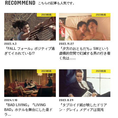
RECOMMEND
こちらの記事も人気です。
2023映画
2023映画
2023.4.3
2023.11.27
『FALL フォール』ポジティブ過
『夕方のおともだち』SMという
ぎてイカれている!?
虚構的空間で幻滅する男の行き着
く先は...…
2023映画
2023映画
2024.1.10
2023.8.29
『BAD LIVING』『LIVING
『タブロイド紙が映したドリア
BAD』ホテルを舞台にした昼ド
ン・グレイ』メディアは混沌
ラ…