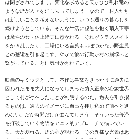
は閉ざされてしまう。変化を求めると天がひび割れ竜の
ような煙が人々を消し去ってしまう。なので、村人たち
は新しいことを考えないように、いつも通りの暮らしを
続けようとしている。そんな生活に虚無を抱く菊入正宗
は魔性の女・佐上睦実に惹かれる。それがクラスメイト
をかき乱したり、工場にいる言葉もおぼつかない野生児
との邂逅を引き起こす。やがて彼の行動が村の崩壊へと
繋がっていることに気付かされていく。
映画のギミックとして、本作は事故をきっかけに過去に
囚われたまま大人になってしまった菊入正宗の心象世界
として村が存在したことが判明するのだ。過去を引き摺
るものは、過去のイメージに自己を押し込めて前へと進
めない。だが時間だけが進んでしまう。そういった停滞
を打破していく物語をアニメ的アプローチで描いてい
る。天が割れる、煙の竜が現れる。その異様な光景は恐